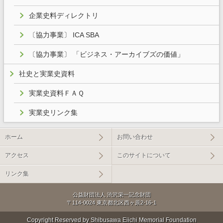
企業史料ディレクトリ
〔協力事業〕 ICA SBA
〔協力事業〕 「ビジネス・アーカイブズの価値」
社史と実業史資料
実業史資料ＦＡＱ
実業史リンク集
ホーム
お問い合わせ
アクセス
このサイトについて
リンク集
公益財団法人 渋沢栄一記念財団
〒114-0024 東京都北区西ヶ原2-16-1
Copyright Reserved by Shibusawa Eiichi Memorial Foundation