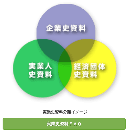
実業史資料分類イメージ
実業史資料ＦＡＱ