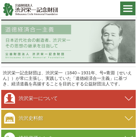
渋沢栄一記念財団は、渋沢栄一（1840～1931年、号=青淵［せいえ
ん］）が常に主張し、
実践していた「道徳経済合一主義」に基づ
き、経済道義を高揚することを目的とする公益財団法人です。
渋沢栄一について
渋沢史料館