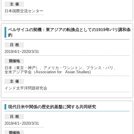
主 催
日本国際交流センター
ベルサイユの契機：東アジアの転換点としての1919年パリ講和条
約
日 程
2019/4/1~2020/3/31
開催地
日本（東京・神戸）、アメリカ・ワシントン、フランス・パリ、
全米アジア学会（Association for Asian Studies)
主 催
インド太平洋問題研究会
現代日米中関係の歴史的基盤に関する共同研究
日 程
2019/4/1~2020/3/31
開催地