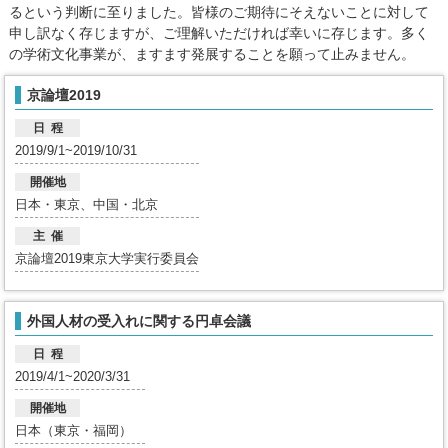
るという判断に至りました。皆様のご期待にそえないことに対して
申し訳なく存じますが、ご理解いただければ幸いに存じます。多く
の学術文化事業が、ますます発展することを願って止みません。
京論壇2019
日 程
2019/9/1~2019/10/31
開催地
日本・東京、中国・北京
主 催
京論壇2019東京大学実行委員会
外国人材の受入れに関する円卓会議
日 程
2019/4/1~2020/3/31
開催地
日本（東京・福岡）