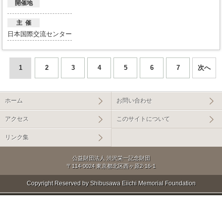
開催地
主 催
日本国際交流センター
1
2
3
4
5
6
7
次へ
ホーム
お問い合わせ
アクセス
このサイトについて
リンク集
公益財団法人 渋沢栄一記念財団
〒114-0024 東京都北区西ヶ原2-16-1
Copyright Reserved by Shibusawa Eiichi Memorial Foundation