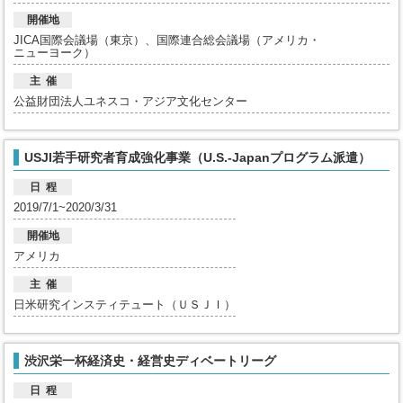
開催地
JICA国際会議場（東京）、国際連合総会議場（アメリカ・
ニューヨーク）
主 催
公益財団法人ユネスコ・アジア文化センター
USJI若手研究者育成強化事業（U.S.-Japanプログラム派遣）
日 程
2019/7/1~2020/3/31
開催地
アメリカ
主 催
日米研究インスティテュート（ＵＳＪＩ）
渋沢栄一杯経済史・経営史ディベートリーグ
日 程