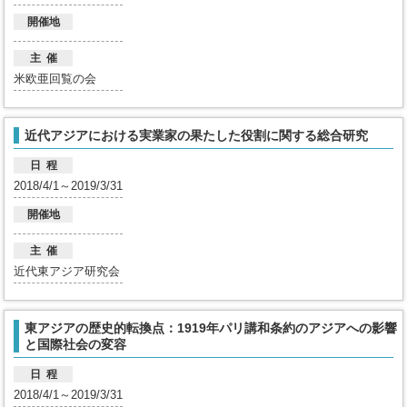
開催地
主 催
米欧亜回覧の会
近代アジアにおける実業家の果たした役割に関する総合研究
日 程
2018/4/1～2019/3/31
開催地
主 催
近代東アジア研究会
東アジアの歴史的転換点：1919年パリ講和条約のアジアへの影響
と国際社会の変容
日 程
2018/4/1～2019/3/31