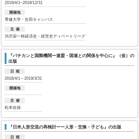
2019/4/1~2019/12/31
開催地
専修大学・生田キャンパス
主 催
渋沢栄一杯経済史・経営史ディベートリーグ
『バチカンと国際機関ー連盟・国連との関係を中心に』（仮）の
出版
日 程
2018/4/1～2019/3/31
開催地
主 催
松本佐保
『日米人形交流の再検討ーー人形・交換・子ども』の出版
日 程