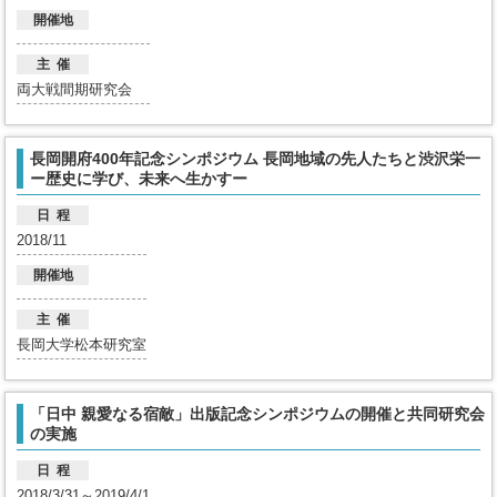
開催地
主 催
両大戦間期研究会
長岡開府400年記念シンポジウム 長岡地域の先人たちと渋沢栄一
ー歴史に学び、未来へ生かすー
日 程
2018/11
開催地
主 催
長岡大学松本研究室
「日中 親愛なる宿敵」出版記念シンポジウムの開催と共同研究会
の実施
日 程
2018/3/31～2019/4/1