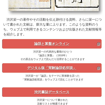
渋沢栄一の著作やその活動を伝え跡付ける資料、さらに栄一につ
いて書かれた文献は、膨大な量に上ります。このような資料のう
ち、ウェブ上で利用できるコンテンツおよび出版された文献情報等
を紹介します。
論語と算盤オンライン
渋沢栄一の代表的な書籍のひとつ
『論語と算盤』（1916年）
その原点をウェブ上で読んだり活用することができます
デジタル版「実験論語処世談」
渋沢栄一が『論語』をテーマに実体験を語った
「実験論語処世談」をウェブ上で読むことができます
渋沢書誌データベース
渋沢栄一について書かれた
文献リストが検索できます