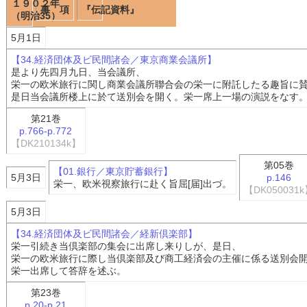
１９０２年
事 項
『伝記資料』
（明治35）
5月1日
【34.経済団体及ビ民間諸会／東京商業会議所】
是より先四月九日、当会議所、
栄一の欧米旅行に関し商業会議所聯合会の栄一に附託したる趣旨に
是日当会議所楼上に於て送別会を開く。栄一席上一場の演説をなす
第21巻
p.766-p.772
【DK210134k】
第05巻
【01.銀行／東京貯蓄銀行】
5月3日
p.146
栄一、欧米視察旅行に赴く旨屈[届]出づ。
【DK050031
5月3日
【34.経済団体及ビ民間諸会／経新倶楽部】
栄一引続き当倶楽部の集会に出席し来りしが、是日、
栄一の欧米旅行に際し当倶楽部及び商工経済会の主催に係る送別会
栄一出席して答辞を述ぶ。
第23巻
p.20-p.21