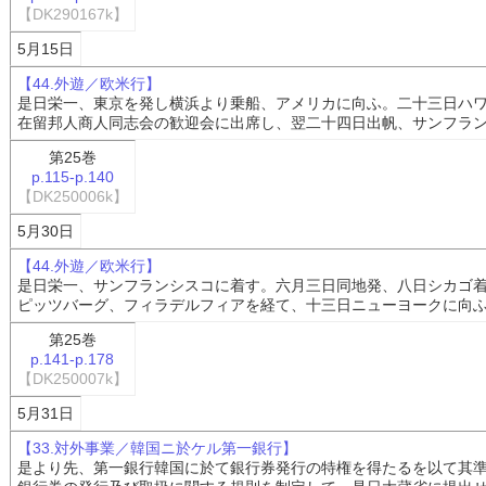
【DK290167k】
5月15日
【44.外遊／欧米行】
是日栄一、東京を発し横浜より乗船、アメリカに向ふ。二十三日ハ
在留邦人商人同志会の歓迎会に出席し、翌二十四日出帆、サンフラ
第25巻
p.115-p.140
【DK250006k】
5月30日
【44.外遊／欧米行】
是日栄一、サンフランシスコに着す。六月三日同地発、八日シカゴ
ピッツバーグ、フィラデルフィアを経て、十三日ニューヨークに向
第25巻
p.141-p.178
【DK250007k】
5月31日
【33.対外事業／韓国ニ於ケル第一銀行】
是より先、第一銀行韓国に於て銀行券発行の特権を得たるを以て其