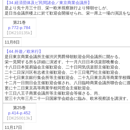
【34.経済団体及ビ民間諸会／東京商業会議所】
是より先十月三十日、栄一欧米視察旅行より帰朝せしが、
是日当会議所楼上に於て歓迎会開催せられ、栄一席上一場の演説を
第21巻
p.772-p.784
【DK210135k】
11月8日
【44.外遊／欧米行】
是日東京商業会議所主催渋沢男爵帰朝歓迎会同会議所に開かる。
栄一見聞する所を詳細に演述す。十一月六日日本倶楽部晩餐会、
十八日日本貿易協会主催歓迎会、二十日同気倶楽部主催歓迎会、
二十二日深川区有志者主催歓迎会、二十三日竜門社主催歓迎会、
二十七日東京銀行集会所等主催歓迎会、二十九日東京高等商業学校
十二月一日朔日会主催歓迎会催され、八日臨時商業会議所聯合会に
更に十二日東京高等商業学校同窓会主催歓迎会、
十三日八王子商業会議所等主催歓迎会等催さる。尚、
翌三十六年三月二十一日国家学会総会に臨み、欧米視察談を講演す
第25巻
p.414-p.452
【DK250013k】
11月17日