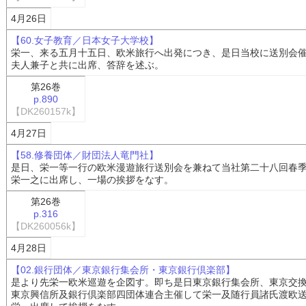
4月26日
【60.女子教育／日本女子大学校】
栄一、来る五月十五日、欧米旅行へ出発につき、是日当校に送別会
夫人兼子と共に出席、答辞を述ぶ。
第26巻
p.890
【DK260157k】
4月27日
【58.修養団体／財団法人竜門社】
是日、栄一等一行の欧米漫遊旅行送別会を兼ねて当社第二十八回春
栄一之に出席し、一場の挨拶をなす。
第26巻
p.316
【DK260056k】
4月28日
【02.銀行団体／東京銀行集会所・東京銀行倶楽部】
是より先栄一欧米巡遊を企図す。即ち是日東京銀行集会所、東京交
東京興信所及銀行倶楽部四団体連合主催して栄一及随行員諸氏渡欧