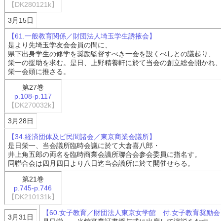
【DK280121k】
3月15日
【61.一般教育関係／財団法人埼玉学生誘掖会】
是より先埼玉学友会会員の間に、
県下出身学生の修学を奨励監督すべき一会を設くべしとの議起り、
栄一の援助を求む。是日、上野精養軒に於て当会の創立総会開かれ
栄一会頭に推さる。
第27巻
p.108-p.117
【DK270032k】
3月28日
【34.経済団体及ビ民間諸会／東京商業会議所】
是日栄一、当会議所臨時会議に於て大倉喜八郎・
井上角五郎の両名を臨時商業会議所聯合会参会委員に指名す。
同聯合会は四月四日より八日迄当会議所に於て開催せらる。
第21巻
p.745-p.746
【DK210131k】
【60.女子教育／財団法人東京女学館 付.女子教育奨励会
3月31日