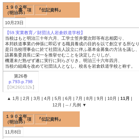
１９０２年
事 項
『伝記資料』
（明治35）
10月23日
【59.実業教育／財団法人岩倉鉄道学校】
当校はもと明治三十年六月、工学士笠井愛次郎等有志相図り、
本邦鉄道事業の伸張に即応する職員養成の目的を以て創立する所な
是日当校理事会に於て社団法人設立に伴ふ基本金募集の方法を議し
該募集委員長に栄一を推挙せむことを決定したりしが、
機運未だ熟ぜず遂に実行に到らざりき。明治三十六年四月、
当校の組織を改めて社団法人となし、校名を岩倉鉄道学校と称す。
第26巻
p.793-p.798
【DK260132k】
▲
1月
|
2月
|
3月
|
4月
|
5月
|
6月
|
7月
|
8月
|
9月
|
10月
|
11月
|
12月
|
--
/
凡例
▼
１９０２年
事 項
『伝記資料』
（明治35）
11月8日