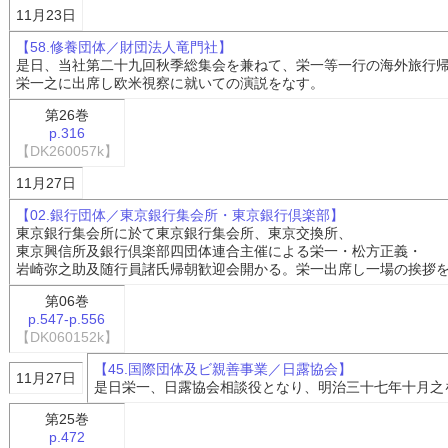
11月23日
【58.修養団体／財団法人竜門社】
是日、当社第二十九回秋季総集会を兼ねて、栄一等一行の海外旅行
栄一之に出席し欧米視察に就いての演説をなす。
第26巻
p.316
【DK260057k】
11月27日
【02.銀行団体／東京銀行集会所・東京銀行倶楽部】
東京銀行集会所に於て東京銀行集会所、東京交換所、
東京興信所及銀行倶楽部四団体連合主催による栄一・松方正義・
岩崎弥之助及随行員諸氏帰朝歓迎会開かる。栄一出席し一場の挨拶
第06巻
p.547-p.556
【DK060152k】
【45.国際団体及ビ親善事業／日露協会】
11月27日
是日栄一、日露協会相談役となり、明治三十七年十月之
第25巻
p.472