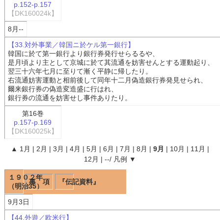
p.152-p.157
【DK160024k】
8月--
【33.対外事業／韓国ニ於ケル第一銀行】
韓国に於て第一銀行より銀行券発行せらるるや、
是月頃より主として京城に於て其流通を妨害せんとする運動起り、
翌三十六年七月に至りて漸く平静に帰したり。
右流通妨害運動と相前後して同年十二月偽造銀行券発見せられ、
爾来銀行券の偽造変造盛に行はれ、
銀行券の流通を妨害せし事件ありたり。
第16巻
p.157-p.169
【DK160025k】
▲
1月
|
2月
|
3月
|
4月
|
5月
|
6月
|
7月
|
8月
|
9月
|
10月
|
11月
|
12月
|
--
/
凡例
▼
１９０２年
事 項
『伝記資料』
（明治35）
9月3日
【44.外遊／欧米行】