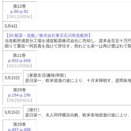
第12巻
p.80-p.92
【DK120009k】
5月4日
【20.船渠・造船／株式会社東京石川島造船所】
当造船所浦賀分工場を浦賀船渠株式会社に売却し、資本金百五十万
因りて重役一同其責を負ひて辞任す。然れども栄一は再び選ばれて
第11巻
p.652-p.658
【DK110099k】
［家庭生活/趣味/和歌］
5月15日
是日栄一、欧米巡遊の途に上り、十月末帰朝す。是間各
第29巻
p.194-p.196
【DK290061k】
［旅行］
5月15日
是日栄一、夫人同伴横浜出帆、欧米各地巡遊の途に上り
第29巻
p.497-p.498