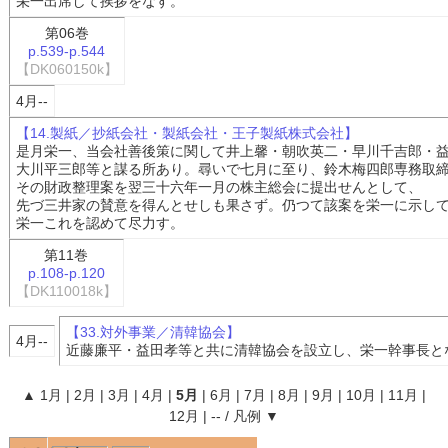
栄一出席して挨拶をなす。
第06巻
p.539-p.544
【DK060150k】
4月--
【14.製紙／抄紙会社・製紙会社・王子製紙株式会社】
是月栄一、当会社善後策に関して井上馨・朝吹英二・早川千吉郎・
大川平三郎等と謀る所あり。尋いで七月に至り、鈴木梅四郎専務取
その財政整理案を翌三十六年一月の株主総会に提出せんとして、
先づ三井家の賛意を得んとせしも果さず。仍つて該案を栄一に示し
栄一これを認めて尽力す。
第11巻
p.108-p.120
【DK110018k】
【33.対外事業／清韓協会】
4月--
近藤廉平・益田孝等と共に清韓協会を設立し、栄一幹事長と
▲
1月
|
2月
|
3月
|
4月
|
5月
|
6月
|
7月
|
8月
|
9月
|
10月
|
11月
|
12月
|
--
/
凡例
▼