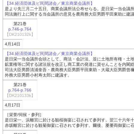
【34.経済団体及ビ民間諸会／東京商業会議所】
是より先三月二十五日、商業会議所法公布せらる。是日栄一当会議
同法施行上に関する当会議所の意見を農商務大臣男爵平田東助に建
第21巻
p.746-p.764
【DK210132k】
4月14日
【34.経済団体及ビ民間諸会／東京商業会議所】
是日栄一当会議所会頭として、商法・会計法、並に土地所有権・土
鉱業権等に関する諸法規を改正し商工業の発達に資せんことを内閣
司法大臣男爵清浦奎吾・農商務大臣男爵平田東助・大蔵大臣男爵曾
外務大臣男爵小村寿太郎に建議す。
第21巻
p.764-p.766
【DK210133k】
4月17日
［栄誉/伺候・参列］
是日栄一、浜離宮に於ける観桜御宴に召されて参列す。翌三十六年
赤坂離宮に於ける観菊御宴に召されて参列す。爾後、屡屡両御宴に