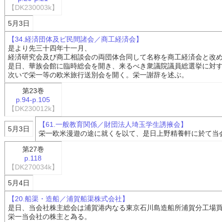
【DK230003k】
5月3日
【34.経済団体及ビ民間諸会／商工経済会】
是より先三十四年十一月、
経済研究会及び商工相談会の両団体合同して名称を商工経済会と改
是日、華族会館に臨時総会を開き、来るべき衆議院議員総選挙に対
次いで栄一等の欧米旅行送別会を開く。栄一謝辞を述ぶ。
第23巻
p.94-p.105
【DK230012k】
【61.一般教育関係／財団法人埼玉学生誘掖会】
5月3日
栄一欧米漫遊の途に就くを以て、是日上野精養軒に於て当
第27巻
p.118
【DK270034k】
5月4日
【20.船渠・造船／浦賀船渠株式会社】
是日、当会社株主総会は浦賀港内なる東京石川島造船所浦賀分工場
栄一当会社の株主と為る。