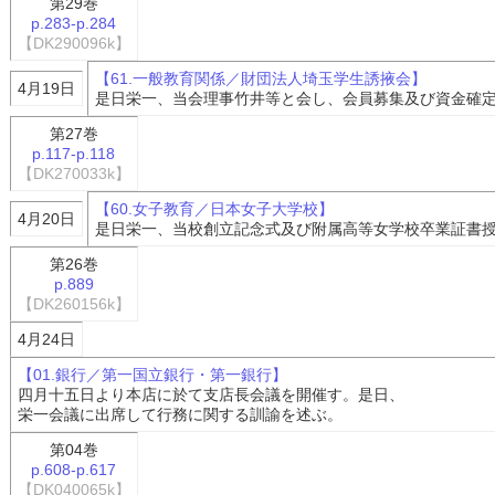
第29巻
p.283-p.284
【DK290096k】
【61.一般教育関係／財団法人埼玉学生誘掖会】
4月19日
是日栄一、当会理事竹井等と会し、会員募集及び資金確
第27巻
p.117-p.118
【DK270033k】
【60.女子教育／日本女子大学校】
4月20日
是日栄一、当校創立記念式及び附属高等女学校卒業証書
第26巻
p.889
【DK260156k】
4月24日
【01.銀行／第一国立銀行・第一銀行】
四月十五日より本店に於て支店長会議を開催す。是日、
栄一会議に出席して行務に関する訓諭を述ぶ。
第04巻
p.608-p.617
【DK040065k】