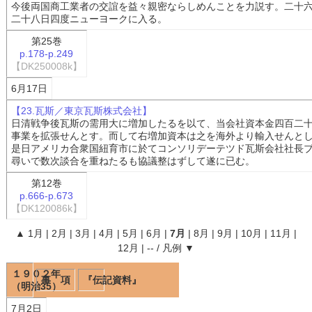
今後両国商工業者の交誼を益々親密ならしめんことを力説す。二十
二十八日四度ニューヨークに入る。
第25巻
p.178-p.249
【DK250008k】
6月17日
【23.瓦斯／東京瓦斯株式会社】
日清戦争後瓦斯の需用大に増加したるを以て、当会社資本金四百二
事業を拡張せんとす。而して右増加資本は之を海外より輸入せんと
是日アメリカ合衆国紐育市に於てコンソリデーテツド瓦斯会社社長
尋いで数次談合を重ねたるも協議整はずして遂に已む。
第12巻
p.666-p.673
【DK120086k】
▲
1月
|
2月
|
3月
|
4月
|
5月
|
6月
|
7月
|
8月
|
9月
|
10月
|
11月
|
12月
|
--
/
凡例
▼
１９０２年
事 項
『伝記資料』
（明治35）
7月2日