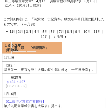
勲三等瑞宝章受章/ 4月17日 浜離宮観桜御宴参列/ 5月15日
欧米へ（10月31日帰京）
この詳細年譜は、『
渋沢栄一伝記資料
』綱文を年月日順に配列した
ものです。（⇒
凡例
）
▼
1月
|
2月
|
3月
|
4月
|
5月
|
6月
|
7月
|
8月
|
9月
|
10月
|
11月
|
12月
|
--
/
凡例
▼
１９０２年
事 項
『伝記資料』
（明治35）
1月1日
［旅行］
是日栄一、東京を発し大磯の長生館に赴き、十五日帰京す。
第29巻
p.494-p.497
【DK290166k】
1月16日
【01.銀行／東京貯蓄銀行】
第拾九期営業報告書を大蔵省に提出す。