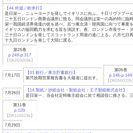
【44.外遊／欧米行】
是日栄一、ニューヨークを発してイギリスに向ふ。十日リヴァプー
二十五日ロンドン商業会議所に抵る。同会議所は栄一の為め特に臨
栄一我国経済界発達の状を述べ、且つ漸次清・韓両国に向つて事業
イギリスの協同戮力を求むる旨を演説す。夜、ロンドン市長サー・
三十日ロンドンを発してスコットランド周遊の途に上る。八月七日
十九日ロンドンを発して大陸に渡る。
第25巻
p.249-p.317
【DK250009k】
第05巻
【01.銀行／東京貯蓄銀行】
7月17日
p.146-p.149
第弐拾期営業報告書を大蔵省に提出す。
【DK050032
【14.製紙／抄紙会社・製紙会社・王子製紙株式会社】
7月26日
是日栄一、当会社定時株主総会に於て相談役に推さる。
第11巻
p.120
【DK110019k】
7月29日