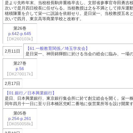
是より先昨年末、当校校長駒井重格卒去し、文部省参事官寺田勇吉
次いで是月四日校長に任ぜらる。当校教授は之を不満として排斥運
穂積陳重を介して栄一に説諭を依頼せり。是日栄一、当校教授五名
次いで四月、東京高等商業学校と改称す。
第26巻
p.642-p.645
【DK260103k】
【61.一般教育関係／埼玉学友会】
2月11日
是日栄一、神田錦輝館に於ける当会の総会に臨み、一場
第27巻
p.56
【DK270017k】
2月17日
【01.銀行／日本興業銀行】
是日、日本興業銀行、東京銀行集会所に於て創立総会を開く。栄一
同年四月十一日に至り日本橋区兜町二番地に仮営業所等を設け開業
第05巻
p.254-p.261
【DK050058k】