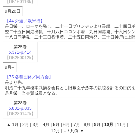
【DK160116k】
9月20日
【44.外遊／欧米行】
是日栄一、ローマを発し、二十一日ブリンヂシより乗船、二十四日
翌二十五日同港出帆、十月八日コロンボ着、九日同港発、十六日シ
十八日同港発、二十三日香港着、二十五日同港発、三十日神戸に上
第25巻
p.371-p.414
【DK250012k】
9月--
【75.各種団体／同方会】
是より先、
明治二十九年榎本武揚を会長とし旧幕臣子孫等の親睦を計るの目的
是月栄一当会賛成員となる。
第28巻
p.831-p.833
【DK280147k】
▲
1月
|
2月
|
3月
|
4月
|
5月
|
6月
|
7月
|
8月
|
9月
|
10月
|
11月
|
12月
|
--
/
凡例
▼