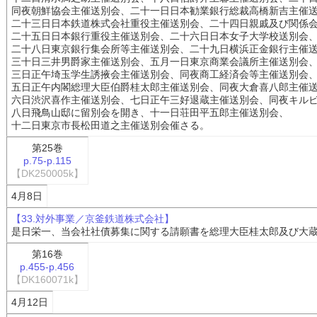
同夜朝鮮協会主催送別会、二十一日日本勧業銀行総裁高橋新吉主催
二十三日日本鉄道株式会社重役主催送別会、二十四日親戚及び関係
二十五日日本銀行重役主催送別会、二十六日日本女子大学校送別会
二十八日東京銀行集会所等主催送別会、二十九日横浜正金銀行主催
三十日三井男爵家主催送別会、五月一日東京商業会議所主催送別会
三日正午埼玉学生誘掖会主催送別会、同夜商工経済会等主催送別会
五日正午内閣総理大臣伯爵桂太郎主催送別会、同夜大倉喜八郎主催
六日渋沢喜作主催送別会、七日正午三好退蔵主催送別会、同夜キル
八日飛鳥山邸に留別会を開き、十一日荘田平五郎主催送別会、
十二日東京市長松田道之主催送別会催さる。
第25巻
p.75-p.115
【DK250005k】
4月8日
【33.対外事業／京釜鉄道株式会社】
是日栄一、当会社社債募集に関する請願書を総理大臣桂太郎及び大
第16巻
p.455-p.456
【DK160071k】
4月12日