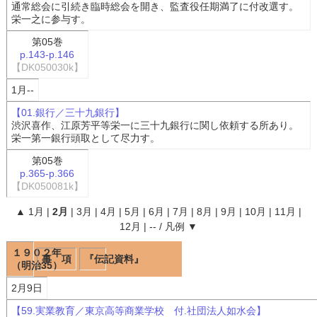
通常総会に引続き臨時総会を開き、監査役任期満了に付改選す。
栄一之に参与す。
第05巻
p.143-p.146
【DK050030k】
1月--
【01.銀行／三十九銀行】
渋沢喜作、江原芳平等栄一に三十九銀行に関し依頼する所あり。
栄一第一銀行頭取として尽力す。
第05巻
p.365-p.366
【DK050081k】
▲
1月
|
2月
|
3月
|
4月
|
5月
|
6月
|
7月
|
8月
|
9月
|
10月
|
11月
|
12月
|
--
/
凡例
▼
１９０２年
事 項
『伝記資料』
（明治35）
2月9日
【59.実業教育／東京高等商業学校 付.社団法人如水会】