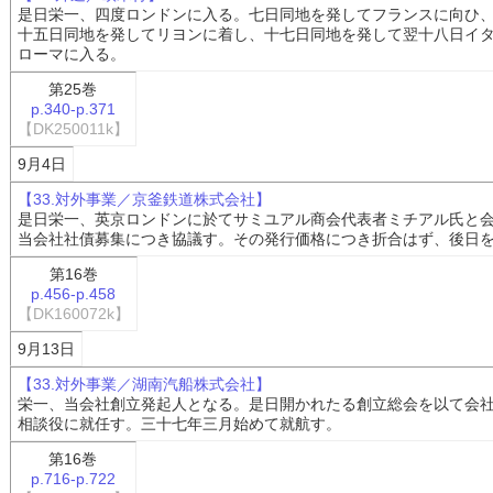
是日栄一、四度ロンドンに入る。七日同地を発してフランスに向ひ
十五日同地を発してリヨンに着し、十七日同地を発して翌十八日イ
ローマに入る。
第25巻
p.340-p.371
【DK250011k】
9月4日
【33.対外事業／京釜鉄道株式会社】
是日栄一、英京ロンドンに於てサミユアル商会代表者ミチアル氏と
当会社社債募集につき協議す。その発行価格につき折合はず、後日
第16巻
p.456-p.458
【DK160072k】
9月13日
【33.対外事業／湖南汽船株式会社】
栄一、当会社創立発起人となる。是日開かれたる創立総会を以て会
相談役に就任す。三十七年三月始めて就航す。
第16巻
p.716-p.722