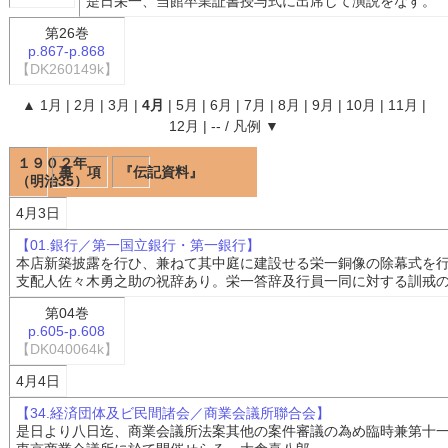
是日栄一、当館卒業証書授与式に出席して演説をなす。
第26巻
p.867-p.868
【DK260149k】
▲
1月
|
2月
|
3月
|
4月
|
5月
|
6月
|
7月
|
8月
|
9月
|
10月
|
11月
|
12月
|
--
/
凡例
▼
１９０２年
事 項
『伝記資料』
（明治35）
4月3日
【01.銀行／第一国立銀行・第一銀行】
本店新築披露を行ひ、兼ねて其中庭に建設せる栄一銅像の除幕式を
支配人佐々木勇之助の祝辞あり。栄一答辞及行員一同に対する訓戒
第04巻
p.605-p.608
【DK040064k】
4月4日
【34.経済団体及ビ民間諸会／商業会議所聯合会】
是日より八日迄、商業会議所法案其他の案件審議の為め臨時兼第十