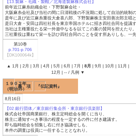
【13.製麻・毛織・製帽／北海道製麻株式会社】
前年近江麻糸紡織会社・下野製麻会社・
大阪麻糸会社及び当社の間に日清戦後の不況期に処して自治的統制
是年に及び近江麻糸重役大倉喜八郎、下野製麻株主安田善次郎主唱
是日大倉・安田は四社社長を東京帝国ホテルに招き四社合同を提議
当社は主権重役たる栄一外遊中なるを以てこの案の賛同を控えたり
三社重役は重ねて栄一を訪ひ四社合同のことを促す所ありしも、一
第10巻
p.701-p.706
【DK100064k】
▲
1月
|
2月
|
3月
|
4月
|
5月
|
6月
|
7月
|
8月
|
9月
|
10月
|
11月
|
12月
|
--
/
凡例
▼
１９０２年
事 項
『伝記資料』
（明治35）
8月16日
【02.銀行団体／東京銀行集会所・東京銀行倶楽部】
株式会社帝国商業銀行、株主定時総会を開くに当り、
株主に通知すべき事項の程度を一定するの件に付き建議す。
即ち臨時総会を招集し右に付き協議せしも、
本件の調査は役員に一任することとなれり。