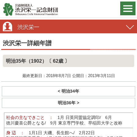
渋沢栄一
渋沢栄一詳細年譜
明治35年（1902）〔 62歳 〕
最終更新日：2018年8月7日 公開日：2013年3月11日
< 明治34年
明治36年 >
社会の主なできごと ：
1月 日英同盟協定調印/ 6月
徳川慶喜公爵となる/ 9月 東京専門学校、早稲田大学と改称
身 辺 ：
1月1日 大磯、長生館へ/ 2月22日