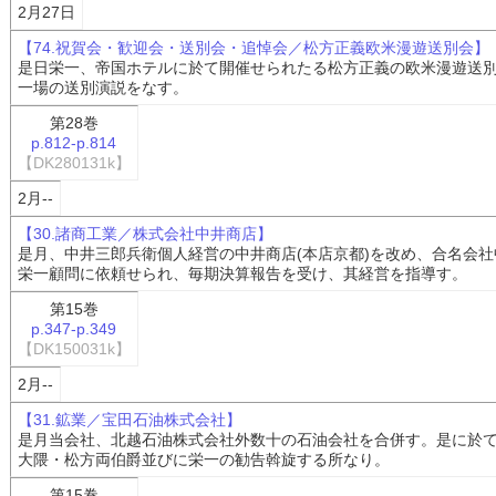
2月27日
【74.祝賀会・歓迎会・送別会・追悼会／松方正義欧米漫遊送別会】
是日栄一、帝国ホテルに於て開催せられたる松方正義の欧米漫遊送
一場の送別演説をなす。
第28巻
p.812-p.814
【DK280131k】
2月--
【30.諸商工業／株式会社中井商店】
是月、中井三郎兵衛個人経営の中井商店(本店京都)を改め、合名会
栄一顧問に依頼せられ、毎期決算報告を受け、其経営を指導す。
第15巻
p.347-p.349
【DK150031k】
2月--
【31.鉱業／宝田石油株式会社】
是月当会社、北越石油株式会社外数十の石油会社を合併す。是に於
大隈・松方両伯爵並びに栄一の勧告斡旋する所なり。
第15巻