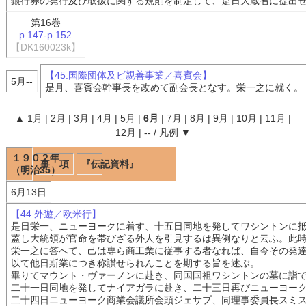
銀行券の発行及び取扱に関する規則を制定して、是日大蔵省に提出
第16巻
p.147-p.152
【DK160023k】
【45.国際団体及ビ親善事業／喜賓会】
5月--
是月、喜賓会幹事長を改めて副会長となす。栄一之に就く。
▲
1月
|
2月
|
3月
|
4月
|
5月
|
6月
|
7月
|
8月
|
9月
|
10月
|
11月
|
12月
|
--
/
凡例
▼
１９０２年
事 項
『伝記資料』
（明治35）
6月13日
【44.外遊／欧米行】
是日栄一、ニューヨークに着す、十五日同地を発してワシントンに
蓋し大統領が官命を帯びざる外人を引見するは異例なりと云ふ。此
栄一之に答へて、己は専ら商工業に従事する者なれば、自今その発
以て他日斯業につき称讃せられんことを期する旨を述ぶ。
畢りてマウント・ヴァーノンに赴き、同国国祖ワシントンの墓に詣
二十一日同地を発してナイアガラに赴き、二十三日再びニューヨー
二十四日ニューヨーク商業会議所会頭ジェサプ、同理事委員長スミ