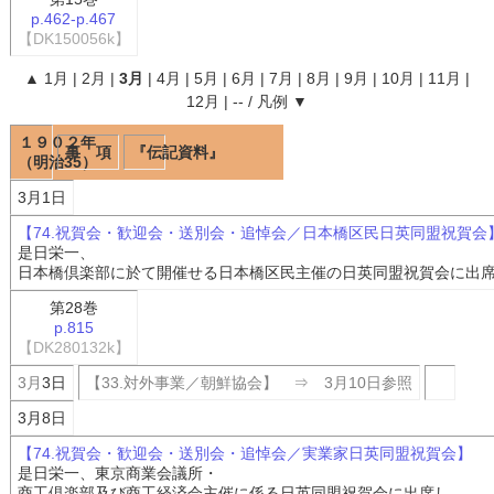
p.462-p.467
【DK150056k】
▲
1月
|
2月
|
3月
|
4月
|
5月
|
6月
|
7月
|
8月
|
9月
|
10月
|
11月
|
12月
|
--
/
凡例
▼
１９０２年
事 項
『伝記資料』
（明治35）
3月1日
【74.祝賀会・歓迎会・送別会・追悼会／日本橋区民日英同盟祝賀会
是日栄一、
日本橋倶楽部に於て開催せる日本橋区民主催の日英同盟祝賀会に出
第28巻
p.815
【DK280132k】
3月
3日
【33.対外事業／朝鮮協会】 ⇒ 3月10日参照
3月8日
【74.祝賀会・歓迎会・送別会・追悼会／実業家日英同盟祝賀会】
是日栄一、東京商業会議所・
商工倶楽部及び商工経済会主催に係る日英同盟祝賀会に出席し、