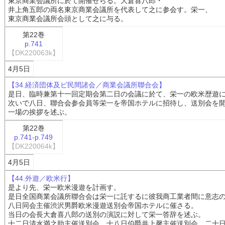
東京商業会議所に於て開催せらる。大倉喜八郎・
井上角五郎の両名東京商業会議所を代表して之に参会す。栄一、
東京商業会議所会頭として之に与る。
第22巻
p.741
【DK220063k】
4月5日
【34.経済団体及ビ民間諸会／商業会議所聯合会】
是日、臨時兼第十一回定期会第二日の会議に於て、栄一の欧米歴遊
次いで八日、聯合会参会員等栄一を帝国ホテルに招待し、送別会を
一場の挨拶を述ぶ。
第22巻
p.741-p.749
【DK220064k】
4月5日
【44.外遊／欧米行】
是より先、栄一欧米漫遊を計画す。
是日全国商業会議所聯合会は栄一に託するに彼我商工業者間に意志
八日同会主催渋沢男爵欧米漫遊送別会帝国ホテルに催さる。
当日の会長大倉喜八郎の送別の演説に対して栄一答辞を述ぶ。
十二日清水満之助主催送別会、十八日伯爵井上馨主催送別会、二十