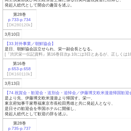
発起人総代として開会の趣旨を述ぶ。
第28巻
p.733-p.734
【DK280120k】
3月10日
【33.対外事業／朝鮮協会】
是日、朝鮮協会設立せられ、栄一副会長となる。
[『渋沢栄一伝記資料』第16巻目次p.10には3日とあるが、正しくは10
第16巻
p.653-p.658
【DK160110k】
3月13日
【74.祝賀会・歓迎会・送別会・追悼会／伊藤博文欧米漫遊帰国歓迎
是より先、伊藤博文欧米漫遊より帰国す。栄一、
東京府知事千家尊福東京市長松田秀雄と共に発起人となり、
是日その歓迎会を帝国ホテルに開催し、
発起人総代として歓迎の辞を述ぶ。
第28巻
p.735-p.737