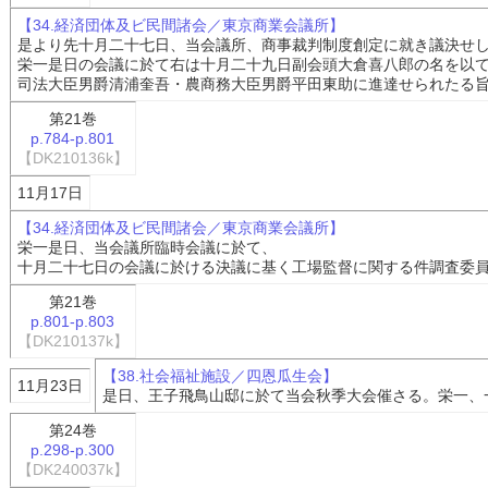
【34.経済団体及ビ民間諸会／東京商業会議所】
是より先十月二十七日、当会議所、商事裁判制度創定に就き議決せ
栄一是日の会議に於て右は十月二十九日副会頭大倉喜八郎の名を以
司法大臣男爵清浦奎吾・農商務大臣男爵平田東助に進達せられたる
第21巻
p.784-p.801
【DK210136k】
11月17日
【34.経済団体及ビ民間諸会／東京商業会議所】
栄一是日、当会議所臨時会議に於て、
十月二十七日の会議に於ける決議に基く工場監督に関する件調査委
第21巻
p.801-p.803
【DK210137k】
【38.社会福祉施設／四恩瓜生会】
11月23日
是日、王子飛鳥山邸に於て当会秋季大会催さる。栄一、
第24巻
p.298-p.300
【DK240037k】