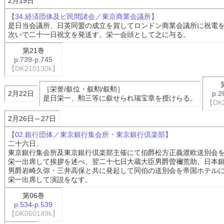
2月19日
【34.経済団体及ビ民間諸会／東京商業会議所】
是日当会議所、日英同盟の成立を賀してロンドン商業会議所に祝電
次いで二十一日祝文を発送す。栄一会頭として之に与る。
第21巻
p.739-p.745
【DK210130k】
［栄誉/叙位・叙勲/叙勲］
2月22日
p.2
是日栄一、勲三等に叙せられ瑞宝章を授けらる。
【DK
2月26日～27日
【02.銀行団体／東京銀行集会所・東京銀行倶楽部】
二十六日、
東京銀行集会所及東京銀行倶楽部主催にて伯爵松方正義渡欧送別会
栄一出席して挨拶を述べ、翌二十七日大蔵大臣男爵曽禰荒助、日本
男爵岩崎久弥・三井高保と共に発起して同伯の送別会を帝国ホテル
栄一出席して演説をなす。
第06巻
p.534-p.539
【DK060149k】