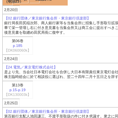
（明治23）
2月20日
【02.銀行団体／東京銀行集会所・東京銀行倶楽部】
銀行局長田尻稲次郎、商人銀行家等を当集会所に招集し手形取引拡
畢て栄一登壇し右に付き意見書を当集会所又は商工会に提出すべき
後意見書を取纏め田尻局長に復申す。
第06巻
p.185
【DK060060k】
2月24日
【24.電気／東京電灯株式会社】
是より先、当会社日本電灯会社を合併し大日本有限責任東京電灯会
株主臨時総会に於て相談役に選ばれ、翌二十四年二月十五日之を辞
第13巻
p.15-p.19
【DK130003k】
2月25日
【02.銀行団体／東京銀行集会所・東京銀行倶楽部】
第百銀行支配人池田謙三、不渡手形取扱の件に付き求議す。衆之に