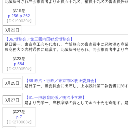
此儀採可され当会推薦者より正員五十九名、補員十九名の審査員任
第19巻
p.256-p.262
【DK190039k】
3月22日
【36.博覧会／第三回内国勧業博覧会】
是日栄一、東京商工会を代表し、当博覧会の審査員中に経験深き商
農商務大臣岩村通俊に建議す。此儀採可せられ、同会推薦者中より
第23巻
p.584
【DK230050k】
【68.政治・行政／東京市区改正委員会】
3月25日
是日栄一、当委員会に出席し、上水設計第二報告書に関
【61.一般教育関係／明治小学校】
3月27日
是より先栄一、当校増築の資として金五十円を寄附す。
第27巻
p.7
【DK270003k】