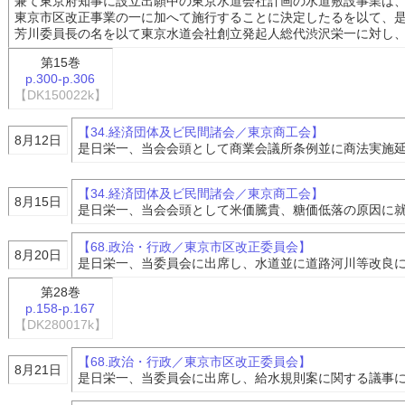
兼て東京府知事に設立出願中の東京水道会社計画の水道敷設事業は
東京市区改正事業の一に加へて施行することに決定したるを以て、
芳川委員長の名を以て東京水道会社創立発起人総代渋沢栄一に対し
第15巻
p.300-p.306
【DK150022k】
【34.経済団体及ビ民間諸会／東京商工会】
8月12日
是日栄一、当会会頭として商業会議所条例並に商法実施
【34.経済団体及ビ民間諸会／東京商工会】
8月15日
是日栄一、当会会頭として米価騰貴、糖価低落の原因に
【68.政治・行政／東京市区改正委員会】
8月20日
是日栄一、当委員会に出席し、水道並に道路河川等改良
第28巻
p.158-p.167
【DK280017k】
【68.政治・行政／東京市区改正委員会】
8月21日
是日栄一、当委員会に出席し、給水規則案に関する議事