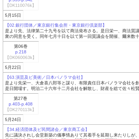
【DK110076k】
5月15日
【02.銀行団体／東京銀行集会所・東京銀行倶楽部】
是より先、法律第二十九号を以て商法発布さる。是日栄一、商法質
衆の同意を受く。同年七月十日を以て第一回質議会を開催、爾来数
第06巻
p.218
【DK060063k】
5月22日
【63.演芸及ビ美術／日本パノラマ会社】
是より先栄一、大倉喜八郎等と謀り、有限責任日本パノラマ会社を
是日開場す。明治二十六年十二月会社を解散し、財産を総て佐々松
第27巻
p.403-p.408
【DK270113k】
5月24日
【34.経済団体及ビ民間諸会／東京商工会】
先に議決されし会堂新築の儀事情ありて其着手を延期し来たりしが