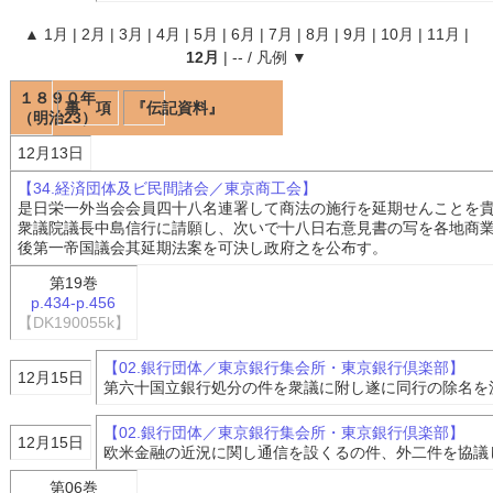
▲
1月
|
2月
|
3月
|
4月
|
5月
|
6月
|
7月
|
8月
|
9月
|
10月
|
11月
|
12月
|
--
/
凡例
▼
１８９０年
事 項
『伝記資料』
（明治23）
12月13日
【34.経済団体及ビ民間諸会／東京商工会】
是日栄一外当会会員四十八名連署して商法の施行を延期せんことを
衆議院議長中島信行に請願し、次いで十八日右意見書の写を各地商
後第一帝国議会其延期法案を可決し政府之を公布す。
第19巻
p.434-p.456
【DK190055k】
【02.銀行団体／東京銀行集会所・東京銀行倶楽部】
12月15日
第六十国立銀行処分の件を衆議に附し遂に同行の除名を
【02.銀行団体／東京銀行集会所・東京銀行倶楽部】
12月15日
欧米金融の近況に関し通信を設くるの件、外二件を協議
第06巻