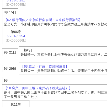
p.233-p.251
【DK060065k】
9月15日
【02.銀行団体／東京銀行集会所・東京銀行倶楽部】
是より先、小形社印使用許可取消に付て定款の改正を稟請すべき旨
第06巻
p.251-p.254
【DK060066k】
［旅行］
9月21日
是日栄一、東京を発し上州伊香保及び四万温泉に赴き、
【68.政治・行政／貴族院議員】
9月29日
是日栄一、貴族院議員に勅選せらる。翌明治二十四年十
9月--
【18.窯業／田中工場（東洋硝子株式会社）】
是月、田中栄八郎は畑喜十郎を資けて田中工場を創立す。後、明治
栄一長男篤二株主たり。
第11巻