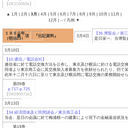
【DK110060k】
▲
1月
|
2月
|
3月
|
4月
|
5月
|
6月
|
7月
|
8月
|
9月
|
10月
|
11月
|
12月
|
--
/
凡例
▼
１８９０年
【36.博覧会／第
事 項
『伝記資料』
3月4日
（明治23）
是日栄一、当博覧
3月10日
【10.通信／電話会社】
逓信省に於て電話交換方法を公布し、東京及び横浜に於ける電話交
同省より東京商工会に其交換加入者募集方を依頼せられたり。仍て
此年十二月十六日に至りて東京及び横浜間に電話交換の業務開始せ
第09巻
p.717-p.725
【DK090072k】
3月13日
【34.経済団体及ビ民間諸会／東京商工会】
当会、是日の会議に於て梅浦精一の建案により現下の金融逼迫状況
第19巻