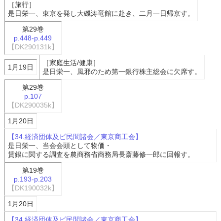
［旅行］
是日栄一、東京を発し大磯涛竜館に赴き、二月一日帰京す。
第29巻
p.448-p.449
【DK290131k】
［家庭生活/健康］
1月19日
是日栄一、風邪のため第一銀行株主総会に欠席す。
第29巻
p.107
【DK290035k】
1月20日
【34.経済団体及ビ民間諸会／東京商工会】
是日栄一、当会会頭として物価・
賃銀に関する調査を農商務省商務局長斎藤修一郎に回報す。
第19巻
p.193-p.203
【DK190032k】
1月20日
【34.経済団体及ビ民間諸会／東京商工会】