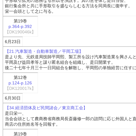
手形取引拡充の急務なる所以を演説す。其の意を体し是日当会、
銀行集会所と共に手形取引を盛ならしむる方法を同局長に復申す。
栄一会頭として之に与る。
第19巻
p.364-p.392
【DK190046k】
6月23日
【21.汽車製造・自動車製造／平岡工場】
是より先、元鉄道局技師平岡熙、製工所を設け汽車製造業を興さん
平岡及び益田孝等と謀り匿名組合を組織し、是日開業す。
後二十七年十月三十一日同組合を解散し、平岡熙の単独経営に任す
第12巻
p.124-p.126
【DK120017k】
6月30日
【34.経済団体及ビ民間諸会／東京商工会】
是日栄一、
当会会頭として農商務省商務局長斎藤修一郎の諮問に応じ外国人と
商店の住所姓名等を回報す。
第19巻