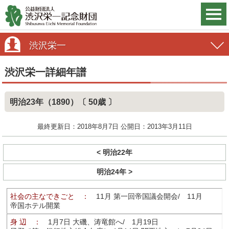
渋沢栄一
渋沢栄一詳細年譜
明治23年（1890）〔 50歳 〕
最終更新日：2018年8月7日 公開日：2013年3月11日
< 明治22年
明治24年 >
社会の主なできごと ：
11月 第一回帝国議会開会/ 11月
帝国ホテル開業
身 辺 ：
1月7日 大磯、涛竜館へ/ 1月19日