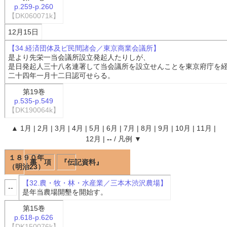
p.259-p.260
【DK060071k】
12月15日
【34.経済団体及ビ民間諸会／東京商業会議所】
是より先栄一当会議所設立発起人たりしが、
是日発起人三十八名連署して当会議所を設立せんことを東京府庁を
二十四年一月十二日認可せらる。
第19巻
p.535-p.549
【DK190064k】
▲
1月
|
2月
|
3月
|
4月
|
5月
|
6月
|
7月
|
8月
|
9月
|
10月
|
11月
|
12月
|
--
/
凡例
▼
１８９０年
事 項
『伝記資料』
（明治23）
【32.農・牧・林・水産業／三本木渋沢農場】
--
是年当農場開墾を開始す。
第15巻
p.618-p.626
【DK150076k】