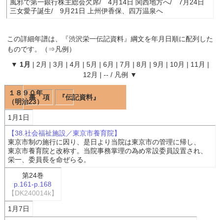
風邪で第一銀行株主総会欠席/ 4月14日 関西地方へ/ 7月24日
三女愛子誕生/ 9月21日 上州伊香保、四万温泉へ
この詳細年譜は、『
渋沢栄一伝記資料
』綱文を年月日順に配列した
ものです。（⇒
凡例
）
▼
1月
|
2月
|
3月
|
4月
|
5月
|
6月
|
7月
|
8月
|
9月
|
10月
|
11月
|
12月
|
--
/
凡例
▼
１８９０年
事 項
『伝記資料』
（明治23）
1月1日
【38.社会福祉施設／東京市養育院】
東京市制の施行に因り、是日より当院は東京市の管理に帰し、
東京市養育院と改称す。当院事務掌理の為め常設委員設置され、
栄一、委員長を命ぜらる。
第24巻
p.161-p.168
【DK240014k】
1月7日