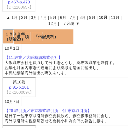
p.467-p.479
【DK110065k】
▲
1月
|
2月
|
3月
|
4月
|
5月
|
6月
|
7月
|
8月
|
9月
|
10月
|
11月
|
12月
|
--
/
凡例
▼
１８９０年
事 項
『伝記資料』
（明治23）
10月1日
【11.綿業／大阪紡績株式会社】
大阪織布会社を買収して分工場となし、綿布製織業を兼営す。
翌年七月国内市場の逼迫により綿糸を清国に輸出し、
本邦紡績業海外輸出の嚆矢をなす。
第10巻
p.91-p.101
【DK100009k】
10月7日
【26.取引所／東京株式取引所 付.東京取引所】
是日栄一他東京取引所創立委員数名、創立仮事務所に会し、
海外取引所を視察帰朝せる委員小川為次郎の報告に接す。