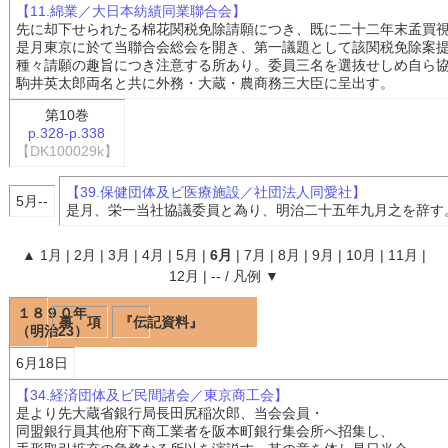
【11.綿業／大日本紡績同業聯合会】
先に却下せられたる棉花関税免除請願につき、既に二十二年末孟買
是月東京に於て当聯合会総会を開き、第一議題として該関税免除案
種々請願の趣旨につき注意する所あり。委員三名を選抜せしめ自ら
駒井英太郎両名と共に外務・大蔵・農商務三大臣に呈出す。
第10巻
p.328-p.338
【DK100029k】
【39.保健団体及ビ医療施設／社団法人同愛社】
5月--
是月、栄一当社協議委員と為り、明治二十五年九月之を辞す
▲
1月
|
2月
|
3月
|
4月
|
5月
|
6月
|
7月
|
8月
|
9月
|
10月
|
11月
|
12月
|
--
/
凡例
▼
１８９０年
事 項
『伝記資料』
（明治23）
6月18日
【34.経済団体及ビ民間諸会／東京商工会】
是より先大蔵省銀行局長田尻稲次郎、当会会員・
同盟銀行員其他府下商工業者を阪本町銀行集会所へ招集し、