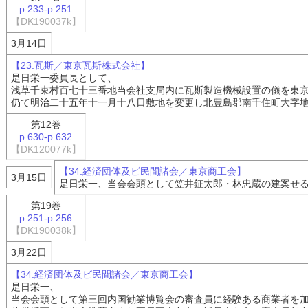
p.233-p.251
【DK190037k】
3月14日
【23.瓦斯／東京瓦斯株式会社】
是日栄一委員長として、
浅草千束村百七十三番地当会社支局内に瓦斯製造機械設置の儀を東
仍て明治二十五年十一月十八日敷地を変更し北豊島郡南千住町大字
第12巻
p.630-p.632
【DK120077k】
【34.経済団体及ビ民間諸会／東京商工会】
3月15日
是日栄一、当会会頭として笠井鉦太郎・林忠蔵の建案せ
第19巻
p.251-p.256
【DK190038k】
3月22日
【34.経済団体及ビ民間諸会／東京商工会】
是日栄一、
当会会頭として第三回内国勧業博覧会の審査員に経験ある商業者を