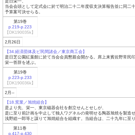
是日栄一、
当会会頭として定式会に於て明治二十二年度収支決算報告並に同二
予算案可決せらる。
第19巻
p.219-p.223
【DK190035k】
2月26日
【34.経済団体及ビ民間諸会／東京商工会】
是日芝公園紅葉館に於て当会会員懇親会開かる。席上来賓佐野常民
栄一答辞を述ぶ。
第19巻
p.223-p.233
【DK190036k】
2月--
【18.窯業／旭焼組合】
是より先、栄一、東京磁器会社を創立せんとせしが、
是に至り前計画を中止して独人ワグネルの発明せる陶器旭焼を製造
浅野総一郎等と謀りて旭焼組合を組織す。当組合は、二十九年に至
第11巻
p.417-p.430