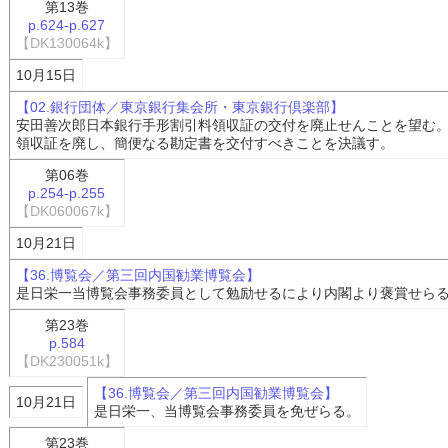
第13巻
p.624-p.627
【DK130064k】
10月15日
【02.銀行団体／東京銀行集会所・東京銀行倶楽部】
安田善次郎日本銀行手形割引料領収証の交付を廃止せんことを望む
領収証を廃し、簡便なる勘定書を交付すべきことを決議す。
第06巻
p.254-p.255
【DK060067k】
10月21日
【36.博覧会／第三回内国勧業博覧会】
是日栄一当博覧会事務委員として勉励せるにより内閣より褒賞せら
第23巻
p.584
【DK230051k】
【36.博覧会／第三回内国勧業博覧会】
10月21日
是日栄一、当博覧会事務委員を免ぜらる。
第23巻