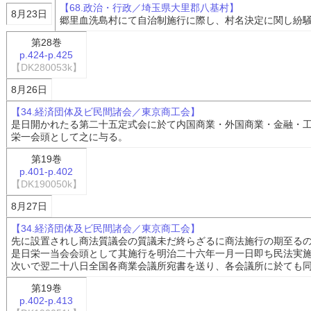
【68.政治・行政／埼玉県大里郡八基村】
8月23日
郷里血洗島村にて自治制施行に際し、村名決定に関し紛
第28巻
p.424-p.425
【DK280053k】
8月26日
【34.経済団体及ビ民間諸会／東京商工会】
是日開かれたる第二十五定式会に於て内国商業・外国商業・金融・
栄一会頭として之に与る。
第19巻
p.401-p.402
【DK190050k】
8月27日
【34.経済団体及ビ民間諸会／東京商工会】
先に設置されし商法質議会の質議未だ終らざるに商法施行の期至る
是日栄一当会会頭として其施行を明治二十六年一月一日即ち民法実
次いで翌二十八日全国各商業会議所宛書を送り、各会議所に於ても
第19巻
p.402-p.413