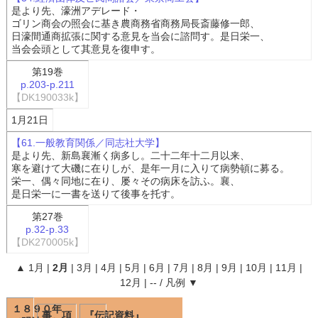
是より先、濠洲アデレード・
ゴリン商会の照会に基き農商務省商務局長斎藤修一郎、
日濠間通商拡張に関する意見を当会に諮問す。是日栄一、
当会会頭として其意見を復申す。
第19巻
p.203-p.211
【DK190033k】
1月21日
【61.一般教育関係／同志社大学】
是より先、新島襄漸く病多し。二十二年十二月以来、
寒を避けて大磯に在りしが、是年一月に入りて病勢頓に募る。
栄一、偶々同地に在り、屡々その病床を訪ふ。襄、
是日栄一に一書を送りて後事を托す。
第27巻
p.32-p.33
【DK270005k】
▲
1月
|
2月
|
3月
|
4月
|
5月
|
6月
|
7月
|
8月
|
9月
|
10月
|
11月
|
12月
|
--
/
凡例
▼
１８９０年
事 項
『伝記資料』