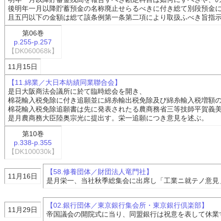
後明年一月以降貯蓄預金の名称廃止せらるべきに付き総て別段預金
且五円以下の金額は総て該条例第一条第二項により取扱ふべき旨指
第06巻
p.255-p.257
【DK060068k】
11月15日
【11.綿業／大日本紡績同業聯合会】
是日大阪商法会議所に於て臨時総会を開き、
棉花輸入税免除に付き追願並に綿糸輸出税免除及び綿糸輸入税増額
棉花輸入税免除追願書は先に発表されたる農商務省三等技師平賀義
是月農商務大臣陸奥宗光に提出す。栄一追願につき意見を述ぶ。
第10巻
p.338-p.355
【DK100030k】
【58.修養団体／財団法人竜門社】
11月16日
是月栄一、当社秋季総集会に出席し「工業ニ就テノ意見
【02.銀行団体／東京銀行集会所・東京銀行倶楽部】
11月29日
帝国議会の開院式に当り、同盟銀行は祝意を表して休業