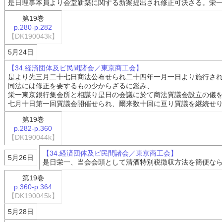
是日理事本員より会堂新築に関する新案提出され修正可決さる。栄
第19巻
p.280-p.282
【DK190043k】
5月24日
【34.経済団体及ビ民間諸会／東京商工会】
是より先三月二十七日商法公布せられ二十四年一月一日より施行さ
同法には修正を要するもの少からざるに鑑み、
栄一東京銀行集会所と相謀り是日の会議に於て商法質議会設立の儀
七月十日第一回質議会開催せられ、爾来数十回に亘り質議を継続せ
第19巻
p.282-p.360
【DK190044k】
【34.経済団体及ビ民間諸会／東京商工会】
5月26日
是日栄一、当会会頭として清酒特別税徴収方法を簡便な
第19巻
p.360-p.364
【DK190045k】
5月28日