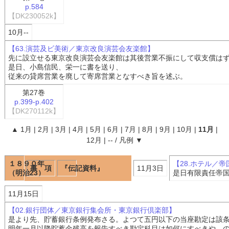
p.584
【DK230052k】
10月--
【63.演芸及ビ美術／東京改良演芸会友楽館】
先に設立せる東京改良演芸会友楽館は其後営業不振にして収支償は
是日、小島信民、栄一に書を送り、
従来の貸席営業を廃して寄席営業となすべき旨を述ぶ。
第27巻
p.399-p.402
【DK270112k】
▲
1月
|
2月
|
3月
|
4月
|
5月
|
6月
|
7月
|
8月
|
9月
|
10月
|
11月
|
12月
|
--
/
凡例
▼
１８９０年
【28.ホテル／
事 項
『伝記資料』
11月3日
（明治23）
是日有限責任帝
11月15日
【02.銀行団体／東京銀行集会所・東京銀行倶楽部】
是より先、貯蓄銀行条例発布さる。よつて五円以下の当座勘定は該
明年一月以降貯蓄金残高を報告すべき勘定科目は如何にすべきや、