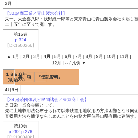
3月--
【30.諸商工業／青山製氷会社】
栄一、大倉喜八郎・浅野総一郎等と東京青山に青山製氷会社を起し
二十五年に至りて廃止す。
第15巻
p.324
【DK150026k】
▲
1月
|
2月
|
3月
|
4月
|
5月
|
6月
|
7月
|
8月
|
9月
|
10月
|
11月
|
12月
|
--
/
凡例
▼
１８９０年
事 項
『伝記資料』
（明治23）
4月9日
【34.経済団体及ビ民間諸会／東京商工会】
是日栄一当会会頭として、
先に土地収用法公布せられて以来鉄道用地収用の方法困難となり同
其収用方法を簡便ならしめんことを内務大臣伯爵山県有朋に建議す
第19巻
p.262-p.276
【DK190040k】