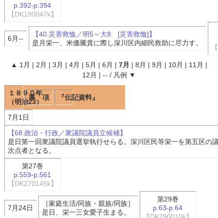
p.392-p.394
【DK190047k】
【40.災害救恤／明5～大8 [災害救恤]】
6月--
是月栄一、米価騰貴に際し深川区内細民救助に尽力す。
【
▲
1月
|
2月
|
3月
|
4月
|
5月
|
6月
|
7月
|
8月
|
9月
|
10月
|
11月
|
12月
|
--
/
凡例
▼
１８９０年
事 項
『伝記資料』
（明治23）
7月1日
【68.政治・行政／衆議院議員立候補】
是日第一回衆議院議員選挙執行せらる。深川区民等栄一を第五区の
次点者となる。
第27巻
p.559-p.561
【DK270145k】
第29巻
［家庭生活/同族・親族/同族］
7月24日
p.63-p.64
是日、栄一三女愛子生まる。
【DK290010k】