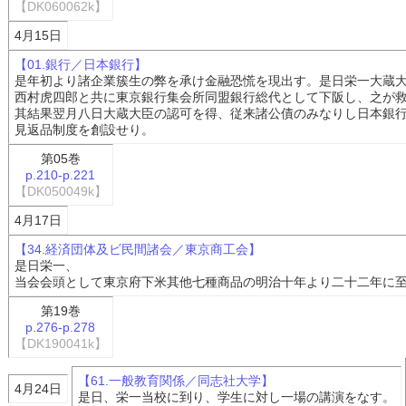
【DK060062k】
4月15日
【01.銀行／日本銀行】
是年初より諸企業簇生の弊を承け金融恐慌を現出す。是日栄一大蔵
西村虎四郎と共に東京銀行集会所同盟銀行総代として下阪し、之が
其結果翌月八日大蔵大臣の認可を得、従来諸公債のみなりし日本銀
見返品制度を創設せり。
第05巻
p.210-p.221
【DK050049k】
4月17日
【34.経済団体及ビ民間諸会／東京商工会】
是日栄一、
当会会頭として東京府下米其他七種商品の明治十年より二十二年に
第19巻
p.276-p.278
【DK190041k】
【61.一般教育関係／同志社大学】
4月24日
是日、栄一当校に到り、学生に対し一場の講演をなす。