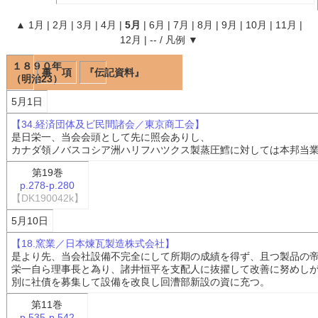
▲
1月
|
2月
|
3月
|
4月
|
5月
|
6月
|
7月
|
8月
|
9月
|
10月
|
11月
|
12月
|
--
/
凡例
▼
１８９０年
事 項
『伝記資料』
（明治23）
5月1日
【34.経済団体及ビ民間諸会／東京商工会】
是日栄一、当会会頭として先に照会ありし、
カナダ領ノバスコシア洲ハリフハツクス製蒸圧鱈に対しては本邦当
第19巻
p.278-p.280
【DK190042k】
5月10日
【18.窯業／日本煉瓦製造株式会社】
是より先、当会社設備不完全にして所期の成績を得ず、且つ製品の
栄一自ら理事長と為り、諸井恒平を支配人に抜擢して改善に努めし
別に社債を募集して設備を改良し回漕部新設の資に充つ。
第11巻
p.535-p.542