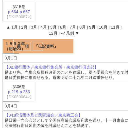
第15巻
p.664-p.667
【DK150087k】
▲
1月
|
2月
|
3月
|
4月
|
5月
|
6月
|
7月
|
8月
|
9月
|
10月
|
11月
|
12月
|
--
/
凡例
▼
１８９０年
事 項
『伝記資料』
（明治23）
9月1日
【02.銀行団体／東京銀行集会所・東京銀行倶楽部】
是より先、当集会所規程改正のことを建議し、屡々委員会を開きて
是日委員長に推薦せらる。爾来明治二十九年二月迄重任せり。
第06巻
p.219-p.233
【DK060064k】
9月4日
【34.経済団体及ビ民間諸会／東京商工会】
是日栄一当会会頭として全国各商業会議所宛書を送り、十一月東京
商法施行期日延期の儀を討議せんことを勧誘す。