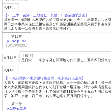
4月13日
【25.土木・築港・土地会社・其他／印旛沼開鑿計画】
是日栄一、蛎殻町の友楽館に於て織田その他に会し、本事業につき
織田は本事業関係仕払報告書及び印旛沼測量残業整理入費予算書を
是により栄一は金円を東里為替店に交付す。
第13巻
p.182-p.192
【DK130020k】
［旅行］
4月14日
是日栄一、東京を発し関西地方に出張し、五月四日帰京
4月14日
【02.銀行団体／東京銀行集会所・東京銀行倶楽部】
大蔵大臣伯爵松方正義・日本銀行総裁川田小一郎の招に因り、栄一
東京大阪両同盟銀行を代表して刻下金融市場逼迫に対する救済意見
且つ兌換銀行券条例を改正して保証準備制限額を八千五百万円に拡
栄一神戸・京都・四日市・名古屋を経て五月四日帰京す。
第06巻
p.186-p.218