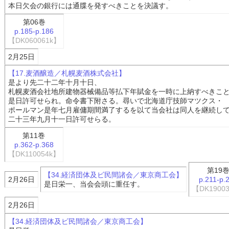
本日欠会の銀行には通牒を発すべきことを決議す。
第06巻
p.185-p.186
【DK060061k】
2月25日
【17.麦酒醸造／札幌麦酒株式会社】
是より先二十二年十月十日、
札幌麦酒会社地所建物器械備品等払下年賦金を一時に上納すべきこ
是日許可せられ。命令書下附さる。尋いで北海道庁技師マツクス・
ポールマン是年七月雇傭期間満了するを以て当会社は同人を継続し
二十三年九月十一日許可せらる。
第11巻
p.362-p.368
【DK110054k】
第19
【34.経済団体及ビ民間諸会／東京商工会】
2月26日
p.211-p.
是日栄一、当会会頭に重任す。
【DK1900
2月26日
【34.経済団体及ビ民間諸会／東京商工会】