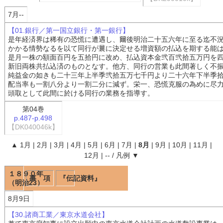
7月--
【01.銀行／第一国立銀行・第一銀行】
是年経済界は稀有の恐慌に遭遇し、爾後明治二十五六年に至る迄不
かかる情勢なるを以て同行が曩に決定せる増資額の払込を期する能
是月一株の額面百円を五拾円に改め、払込資本金弐百弐拾五万円を
新旧両株共払込済のものとなす。他方、同行の営業も此間著しく不
純益金の如きも二十三年上半季弐拾五万七千円より二十六年下半季
配当率も一割八分より一割二分に減ず。栄一、恐慌克服の為めに尽
頭取として此間に於ける同行の業務を指導す。
第04巻
p.487-p.498
【DK040046k】
▲
1月
|
2月
|
3月
|
4月
|
5月
|
6月
|
7月
|
8月
|
9月
|
10月
|
11月
|
12月
|
--
/
凡例
▼
１８９０年
事 項
『伝記資料』
（明治23）
8月9日
【30.諸商工業／東京水道会社】