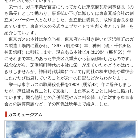
その社名が続いています。
栄一は、ガス事業が官営になってからは東京府瓦斯局事務長（の
ち局長）として携わり、事業払い下げに際しては東京瓦斯会社の創
立メンバーの一人となりました。創立後は委員長、取締役会長を務
めています。東京ガスの公式ウェブサイトでも創立者として栄一を
紹介しています。
東京ガスの本社は創立当初、東京府から引き継いだ芝浜崎町のガ
ス製造工場内に置かれ、1897（明治30）年、神田（現・千代田区
神田錦町）に移転します。現在ある本社ビルは1984（昭和59）年
にそれまで本社のあった中央区八重洲から新築移転したものです。
残念ながら、芝浜崎町時代の本社に栄一が来ていたかどうかははっ
きりしませんが、神田時代以降については同社の株主総会や重役会
にたびたび出席していることが栄一の日記などからわかります。
栄一は東京ガスの取締役会長を1909（明治42）年に辞任しまし
たが、辞任後も株主として支援し、また事あるごとに同社に協力し
ています。競合他社との合併問題やガス料金値上げに対する東京市
会との調停問題など、その関係は晩年まで続きました。
ガスミュージアム