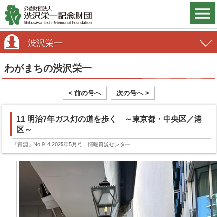
渋沢栄一
わがまちの渋沢栄一
< 前の号へ
次の号へ >
11 明治7年ガス灯の道を歩く ～東京都・中央区／港
区～
『青淵』No.914 2025年5月号
｜情報資源センター