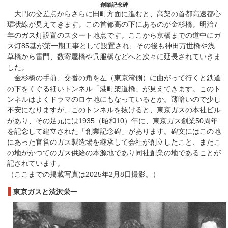
創業記念碑
大門の交差点からさらに田町方面に進むと、高架の首都高速都心
環状線が見えてきます。この首都高の下にあるのが金杉橋。明治7
年のガス灯設置のスタート地点です。ここから京橋までの道中にガ
ス灯85基が第一期工事として設置され、その後も神田万世橋や浅
草橋から雷門、数寄屋橋や呉服橋などへと次々に延長されていきま
した。
金杉橋の手前、交番の角を左（東京湾側）に曲がって行くと鉄道
の下をくぐる細いトンネル「港町架道橋」が見えてきます。このト
ンネルはよくドラマのロケ地にもなっているとか。薄暗いので少し
不安になりますが、このトンネルを抜けると、東京ガスの本社ビル
があり、その足元には1935（昭和10）年に、東京ガス創業50周年
を記念して建立された「創業記念碑」があります。碑文にはこの地
にあった官営のガス製造場を継承して会社が創立したこと、またこ
の地がかつてのガス供給の本源地であり同社創業の地であることが
記されています。
（ここまでの掲載写真は2025年2月8日撮影。）
東京ガスと渋沢栄一