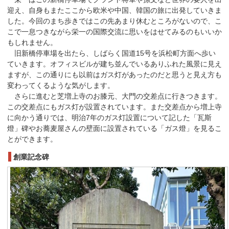
迎え、自身もまたここから欧米や中国、韓国の旅に出発していきま
した。今回のまち歩きではこの先あまり休むところがないので、こ
こで一息つきながら栄一の国際交流に思いをはせてみるのもいいか
もしれません。
旧新橋停車場を出たら、しばらく国道15号を浜松町方面へ歩い
ていきます。オフィスビルが建ち並んでいるありふれた風景に見え
ますが、この通りにも以前はガス灯があったのだと思うと見え方も
変わってくるような気がします。
さらに進むと芝増上寺のお膝元、大門の交差点に行きつきます。
この交差点にもガス灯が設置されています。また交差点から増上寺
に向かう通りでは、明治7年のガス灯設置について記した「瓦斯
燈」碑やお蕎麦屋さんの壁面に設置されている「ガス燈」を見るこ
とができます。
創業記念碑