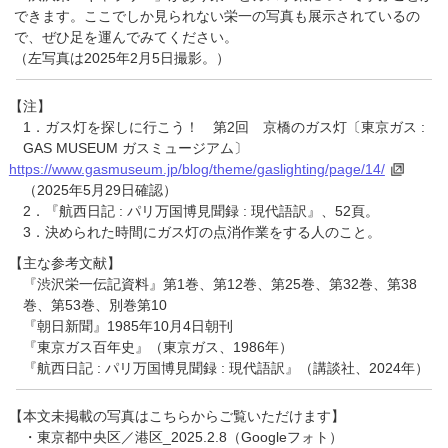
できます。ここでしか見られない栄一の写真も展示されているの
で、ぜひ足を運んでみてください。
（左写真は2025年2月5日撮影。）
【注】
1．ガス灯を探しに行こう！ 第2回 京橋のガス灯〔東京ガス :
GAS MUSEUM ガスミュージアム〕
https://www.gasmuseum.jp/blog/theme/gaslighting/page/14/
（2025年5月29日確認）
2．『航西日記 : パリ万国博見聞録 : 現代語訳』、52頁。
3．決められた時間にガス灯の点消作業をする人のこと。
【主な参考文献】
『渋沢栄一伝記資料』第1巻、第12巻、第25巻、第32巻、第38
巻、第53巻、別巻第10
『朝日新聞』1985年10月4日朝刊
『東京ガス百年史』（東京ガス、1986年）
『航西日記 : パリ万国博見聞録 : 現代語訳』（講談社、2024年）
【本文未掲載の写真はこちらからご覧いただけます】
・東京都中央区／港区_2025.2.8（Googleフォト）