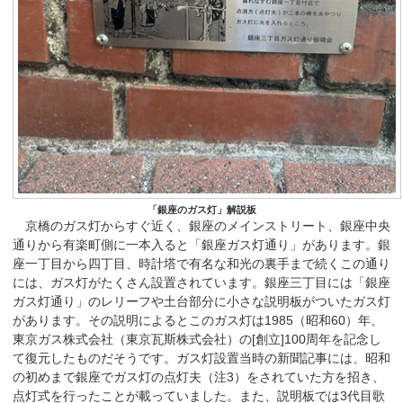
「銀座のガス灯」解説板
京橋のガス灯からすぐ近く、銀座のメインストリート、銀座中央
通りから有楽町側に一本入ると「銀座ガス灯通り」があります。銀
座一丁目から四丁目、時計塔で有名な和光の裏手まで続くこの通り
には、ガス灯がたくさん設置されています。銀座三丁目には「銀座
ガス灯通り」のレリーフや土台部分に小さな説明板がついたガス灯
があります。その説明によるとこのガス灯は1985（昭和60）年、
東京ガス株式会社（東京瓦斯株式会社）の[創立]100周年を記念し
て復元したものだそうです。ガス灯設置当時の新聞記事には、昭和
の初めまで銀座でガス灯の点灯夫（注3）をされていた方を招き、
点灯式を行ったことが載っていました。また、説明板では3代目歌