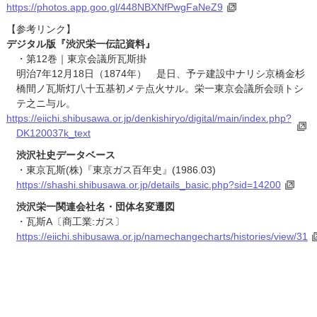
https://photos.app.goo.gl/448NBXNfPwgFaNeZ9
【参考リンク】
デジタル版『渋沢栄一伝記資料』
・第12巻｜東京会議所瓦斯掛
明治7年12月18日（1874年） 是日、予テ建設中ナリシ京橋金杉
橋間ノ瓦斯灯八十五基初メテ点火サル。栄一東京会議所会頭トシ
テ之ニ与ル。
https://eiichi.shibusawa.or.jp/denkishiryo/digital/main/index.php?
DK120037k_text
渋沢社史データベース
・東京瓦斯(株)『東京ガス百年史』(1986.03)
https://shashi.shibusawa.or.jp/details_basic.php?sid=14200
渋沢栄一関連会社名・団体名変遷図
・瓦斯A〔商工業:ガス〕
https://eiichi.shibusawa.or.jp/namechangecharts/histories/view/31