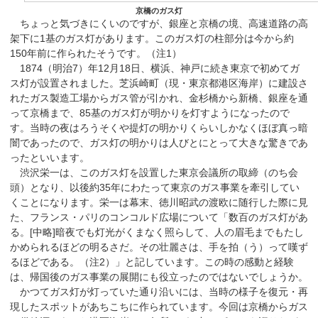
京橋のガス灯
ちょっと気づきにくいのですが、銀座と京橋の境、高速道路の高
架下に1基のガス灯があります。このガス灯の柱部分は今から約
150年前に作られたそうです。（注1）
1874（明治7）年12月18日、横浜、神戸に続き東京で初めてガ
ス灯が設置されました。芝浜崎町（現・東京都港区海岸）に建設さ
れたガス製造工場からガス管が引かれ、金杉橋から新橋、銀座を通
って京橋まで、85基のガス灯が明かりを灯すようになったので
す。当時の夜はろうそくや提灯の明かりくらいしかなくほぼ真っ暗
闇であったので、ガス灯の明かりは人びとにとって大きな驚きであ
ったといいます。
渋沢栄一は、このガス灯を設置した東京会議所の取締（のち会
頭）となり、以後約35年にわたって東京のガス事業を牽引してい
くことになります。栄一は幕末、徳川昭武の渡欧に随行した際に見
た、フランス・パリのコンコルド広場について「数百のガス灯があ
る。[中略]暗夜でも灯光がくまなく照らして、人の眉毛までもたし
かめられるほどの明るさだ。その壮麗さは、手を拍（う）って嘆ず
るほどである。（注2）」と記しています。この時の感動と経験
は、帰国後のガス事業の展開にも役立ったのではないでしょうか。
かつてガス灯が灯っていた通り沿いには、当時の様子を復元・再
現したスポットがあちこちに作られています。今回は京橋からガス