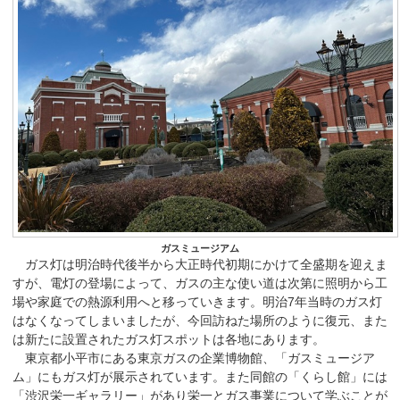
ガスミュージアム
ガス灯は明治時代後半から大正時代初期にかけて全盛期を迎えま
すが、電灯の登場によって、ガスの主な使い道は次第に照明から工
場や家庭での熱源利用へと移っていきます。明治7年当時のガス灯
はなくなってしまいましたが、今回訪ねた場所のように復元、また
は新たに設置されたガス灯スポットは各地にあります。
東京都小平市にある東京ガスの企業博物館、「ガスミュージア
ム」にもガス灯が展示されています。また同館の「くらし館」には
「渋沢栄一ギャラリー」があり栄一とガス事業について学ぶことが