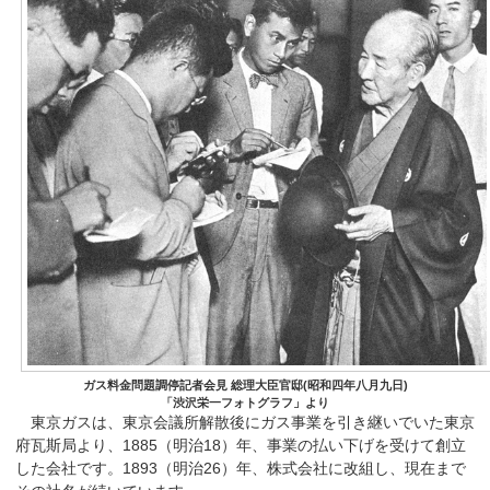
ガス料金問題調停記者会見 総理大臣官邸(昭和四年八月九日)
「渋沢栄一フォトグラフ」より
東京ガスは、東京会議所解散後にガス事業を引き継いでいた東京
府瓦斯局より、1885（明治18）年、事業の払い下げを受けて創立
した会社です。1893（明治26）年、株式会社に改組し、現在まで