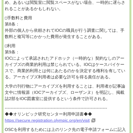
め、あるいは閲覧室に閲覧スペースがない場合、一時的に遅らさ
れることがあるかもしれない。
□手数料と費用
第8条：
外部の個人から依頼されてIOCの職員が行う調査に関しては、手
数料と複写等にかかった費用が発生することがある。
□利用
第9条：
IOCによって承認されたアドホック（一時的な）契約なしのアー
カイブズの商業的利用は禁じられている。IOCはケースバイケー
スで、商業的利用とは何にあたるのかを決定する権利を有してい
る。アーカイブズ利用者は必要な許可を得る責任がある。
大学の刊行物にアーカイブズを利用することは、利用者が記事論
文中に情報源（IOCアーカイブズ、ローザンヌ）を明記し、掲載
誌2部をIOC図書室に提供するという条件で許可される。
---------------------------------------------------------------------
◆◆オリンピック研究センター利用申請書◆◆
https://secure.registration.olympic.org/en/visit
OSCを利用するためには上のリンク先の電子申請フォームに記入