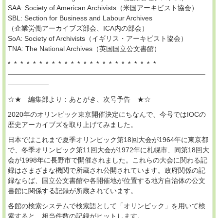
SAA: Society of American Archivists（米国アーキビスト協会）
SBL: Section for Business and Labour Archives
（企業労働アーカイブズ部会、ICA内の部会）
SoA: Society of Archivists（イギリス・アーキビスト協会）
TNA: The National Archives（英国国立公文書館）
*−*−*−*−*−*−*−*−*−*−*−*−*−*−*−*−*−*−*−*−*−*−*−*
―――――――――――――――――――――――――――――
――――――
☆★ 編集部より：あとがき、次号予告 ★☆
2020年のオリンピック東京開催決定にちなんで、今号ではIOCの
歴史アーカイブズを取り上げてみました。
日本ではこれまで夏季オリンピック第18回大会が1964年に東京都
で、冬季オリンピック第11回大会が1972年に札幌市、同第18回大
会が1998年に長野市で開催されました。これらの大会に関わる記
録はさまざまな機関で所蔵され公開されています。政府関係の記
録ならば、国立公文書館や各開催地が位置する地方自治体の公文
書館に関係する記録が所蔵されています。
各館の検索システムで検索語として「オリンピック」を用いて検
索すると、相当件数の記録がヒットします。