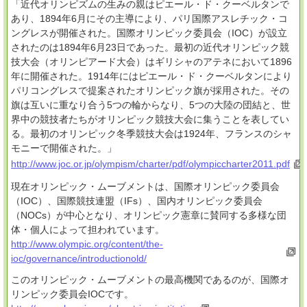
「近代オリンピズムの生みの親はピエール・ド・クーベルタンで
あり、1894年6月にその主導により、パリ国際アスレチック・コ
ングレスが開催された。国際オリンピック委員会（IOC）が設立
されたのは1894年6月23日であった。最初の近代オリンピック競
技大会（オリンピアード大会）はギリシャのアテネにおいて1896
年に開催された。1914年にはピエール・ド・クーベルタンにより
パリコングレスで提案されたオリンピック旗が採用された。その
旗は互いに重なり合う5つの輪からなり、5つの大陸の団結と、世
界中の競技者たちがオリンピック競技大会に集うことを表してい
る。最初のオリンピック冬季競技大会は1924年、フランスのシャ
モニーで開催された。」
http://www.joc.or.jp/olympism/charter/pdf/olympiccharter2011.pdf
現在オリンピック・ムーブメントは、国際オリンピック委員会
（IOC）、国際競技連盟（IFs）、国内オリンピック委員会
（NOCs）が中心となり、オリンピック憲章に賛同する多様な団
体・個人によって担われています。
http://www.olympic.org/content/the-
ioc/governance/introductionold/
このオリンピック・ムーブメントの最高機関であるのが、国際オ
リンピック委員会IOCです。