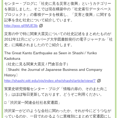
センター・ブログに「社史に見る災害と復興」というカテゴリー
を新設しました。そこでは現在構築中の「社史索引データベース
プロジェクト」の蓄積データを検索し、「災害と復興」に関する
記事を含む社史について紹介しています。
http://goo.gl/WUE3b
災害の中で特に関東大震災についての社史記述をまとめたものが
2012年12月にピッツバーグ大学図書館発行の電子ジャーナル「社
史」に掲載されましたのでご紹介します。
The Great Kanto Earthquake as Seen in Shashi / Yuriko
Kadokura
（社史に見る関東大震災 / 門倉百合子）
〔Shashi: the Journal of Japanese Business and Company
History〕
http://shashi.pitt.edu/ojs/index.php/shashi/article/view/7
実業史研究情報センター・ブログ「情報の扉の、そのまた向こ
う」はほぼ毎日更新しております。どうぞご利用ください。
□「渋沢栄一関連会社社名変遷図」
渋沢栄一がどのような会社に関わったか、それが今にどうつなが
っているのか、一目でわかるように業種別にまとめて変遷図にし