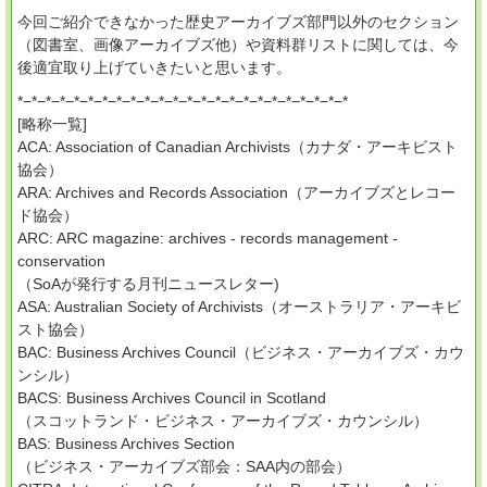
今回ご紹介できなかった歴史アーカイブズ部門以外のセクション
（図書室、画像アーカイブズ他）や資料群リストに関しては、今
後適宜取り上げていきたいと思います。
*−*−*−*−*−*−*−*−*−*−*−*−*−*−*−*−*−*−*−*−*−*−*−*
[略称一覧]
ACA: Association of Canadian Archivists（カナダ・アーキビスト
協会）
ARA: Archives and Records Association（アーカイブズとレコー
ド協会）
ARC: ARC magazine: archives - records management -
conservation
（SoAが発行する月刊ニュースレター)
ASA: Australian Society of Archivists（オーストラリア・アーキビ
スト協会）
BAC: Business Archives Council（ビジネス・アーカイブズ・カウ
ンシル）
BACS: Business Archives Council in Scotland
（スコットランド・ビジネス・アーカイブズ・カウンシル）
BAS: Business Archives Section
（ビジネス・アーカイブズ部会：SAA内の部会）