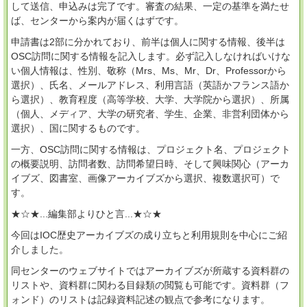
して送信、申込みは完了です。審査の結果、一定の基準を満たせ
ば、センターから案内が届くはずです。
申請書は2部に分かれており、前半は個人に関する情報、後半は
OSC訪問に関する情報を記入します。必ず記入しなければいけな
い個人情報は、性別、敬称（Mrs、Ms、Mr、Dr、Professorから
選択）、氏名、メールアドレス、利用言語（英語かフランス語か
ら選択）、教育程度（高等学校、大学、大学院から選択）、所属
（個人、メディア、大学の研究者、学生、企業、非営利団体から
選択）、国に関するものです。
一方、OSC訪問に関する情報は、プロジェクト名、プロジェクト
の概要説明、訪問者数、訪問希望日時、そして興味関心（アーカ
イブズ、図書室、画像アーカイブズから選択、複数選択可）で
す。
★☆★...編集部よりひと言...★☆★
今回はIOC歴史アーカイブズの成り立ちと利用規則を中心にご紹
介しました。
同センターのウェブサイトではアーカイブズが所蔵する資料群の
リストや、資料群に関わる目録類の閲覧も可能です。資料群（フ
ォンド）のリストは記録資料記述の観点で参考になります。