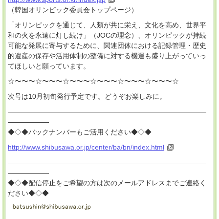
（韓国オリンピック委員会トップページ）
「オリンピックを通じて、人類が共に栄え、文化を高め、世界平
和の火を永遠に灯し続け」（JOCの理念）、オリンピックが持続
可能な発展に寄与するために、関連団体における記録管理・歴史
的遺産の保存や活用体制の整備に対する機運も盛り上がっていっ
てほしいと願っています。
☆〜〜〜☆〜〜〜☆〜〜〜☆〜〜〜☆〜〜〜☆〜〜〜☆
次号は10月初旬発行予定です。どうぞお楽しみに。
―――――――――――――――――――――――――――――
――――――
◆◇◆バックナンバーもご活用ください◆◇◆
http://www.shibusawa.or.jp/center/ba/bn/index.html
―――――――――――――――――――――――――――――
――――――
◆◇◆配信停止をご希望の方は次のメールアドレスまでご連絡く
ださい◆◇◆