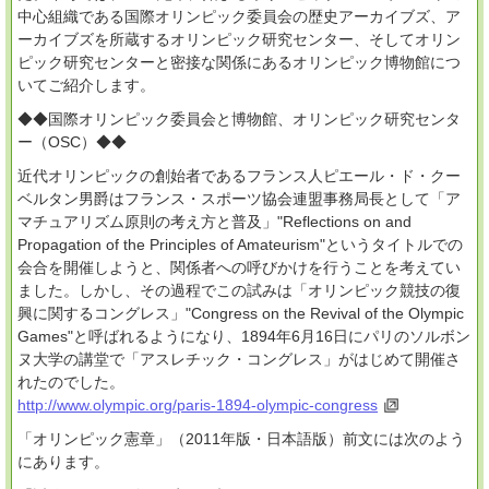
中心組織である国際オリンピック委員会の歴史アーカイブズ、ア
ーカイブズを所蔵するオリンピック研究センター、そしてオリン
ピック研究センターと密接な関係にあるオリンピック博物館につ
いてご紹介します。
◆◆国際オリンピック委員会と博物館、オリンピック研究センタ
ー（OSC）◆◆
近代オリンピックの創始者であるフランス人ピエール・ド・クー
ベルタン男爵はフランス・スポーツ協会連盟事務局長として「ア
マチュアリズム原則の考え方と普及」"Reflections on and
Propagation of the Principles of Amateurism"というタイトルでの
会合を開催しようと、関係者への呼びかけを行うことを考えてい
ました。しかし、その過程でこの試みは「オリンピック競技の復
興に関するコングレス」"Congress on the Revival of the Olympic
Games"と呼ばれるようになり、1894年6月16日にパリのソルボン
ヌ大学の講堂で「アスレチック・コングレス」がはじめて開催さ
れたのでした。
http://www.olympic.org/paris-1894-olympic-congress
「オリンピック憲章」（2011年版・日本語版）前文には次のよう
にあります。