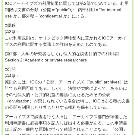
IOCアーカイブズの利用制限に関しては第2部で定めている。利用
制限は文書の分類（公開＝"public"か、内部利用＝"for internal
use"か、部外秘＝"confidential"か）による。
□規程
第3条：
この利用規則は、オリンピック博物館内に置かれるIOCアーカイ
ブズの利用に関する実務上の詳細を定めたものである。
[第2部：大学の研究者もしくは個人的な調査目的での利用者]
Section 2: Academic or private researchers
□公開
第4条：
原則的には、IOCの「公開」アーカイブズ（"public" archives）は
誰でも利用可能である。しかし、法律や契約によって、あるいは
その他個人的・公共的利益の擁護にあたるためその公表
（divulgation）が禁じられている場合は特に、IOCはある種の文書
の公開を制限したり禁じたりする権利を保有している。
アーカイブズで調査を行う人々は、アーカイブズ部門が準備した
利用申請書に必要事項を記入し提出する必要がある。この申請書
は上記の一般的な原則に従って確認されることになる。「公開」