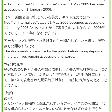
a document filed "for internal use" dated 31 May 2005 becomes
accessible on 1 January 2006.
（※）[編集者注]併記している英文テキスト原文では "a document
filed "for internal use"dated 31 May 2005 becomes accessible on
1 January 2006."とありますが、第5条(2)によるならば、2006年
ではなく、2026年になるはずです。
アーカイブズに寄託される以前から公開されていた文書は、寄託
後も公開され続ける。
The documents accessible by the public before being deposited
in the archives remain accessible afterwards.
□特別な免除
第6条:IOC会長と会長の権限に依拠した会長の首席補佐官は、IOC
が支援したいと望む、あるいは利害関係をもつ科学的研究に対し
て、第7条で規定された期限終了以前に、特別な免除を与えること
ができる。
□制約
第7条：
オリンピック博物館に寄託されているアーカイブズの公開は、閲
覧を求められたファイル出納のために必要な修復作業を行うた