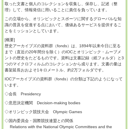
取った文書と個人のコレクションを収集し、保存し、記述（整
理）して、情報発信に用いることに責任を負っています。
この立場から、オリンピックとスポーツに関するグローバルな知
識の普及を促進する点において、価値あるサービスを提供するこ
とをミッションとしています。
[概要]
歴史アーカイブズの資料群（fonds）は、1894年以来今日に至る
まで（直近の20年間分を除く）のIOCとオリンピック・ムーブメ
ントの歴史をたどるものです。資料は文書記録（紙フォルダ）と3
つのマイクロフィルムのコレクションから成ります。文書の量は
書架延長おおよそ1キロメートル、約2万フォルダです。
IOCアーカイブズの資料群（fonds）の分類は下記のようになって
います。
◇会長 Presidency
◇意思決定機関 Decision-making bodies
◇オリンピック競技大会 Olympic Games
◇国内委員会・国際競技連盟との関係
Relations with the National Olympic Committees and the