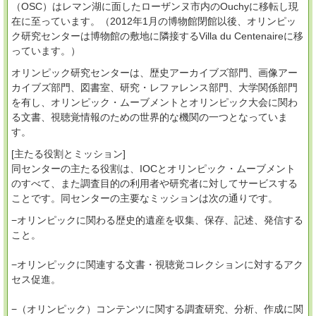
（OSC）はレマン湖に面したローザンヌ市内のOuchyに移転し現
在に至っています。（2012年1月の博物館閉館以後、オリンピッ
ク研究センターは博物館の敷地に隣接するVilla du Centenaireに移
っています。）
オリンピック研究センターは、歴史アーカイブズ部門、画像アー
カイブズ部門、図書室、研究・レファレンス部門、大学関係部門
を有し、オリンピック・ムーブメントとオリンピック大会に関わ
る文書、視聴覚情報のための世界的な機関の一つとなっていま
す。
[主たる役割とミッション]
同センターの主たる役割は、IOCとオリンピック・ムーブメント
のすべて、また調査目的の利用者や研究者に対してサービスする
ことです。同センターの主要なミッションは次の通りです。
−オリンピックに関わる歴史的遺産を収集、保存、記述、発信する
こと。
−オリンピックに関連する文書・視聴覚コレクションに対するアク
セス促進。
−（オリンピック）コンテンツに関する調査研究、分析、作成に関