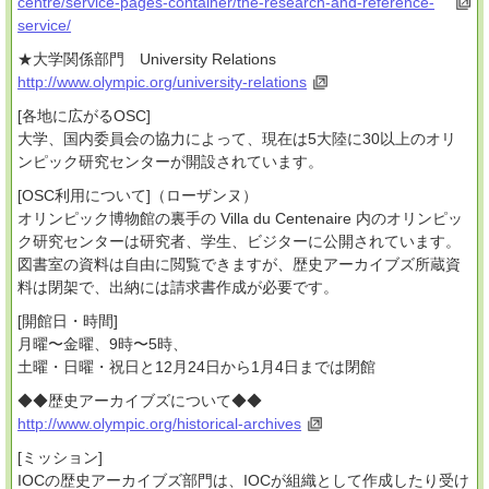
centre/service-pages-container/the-research-and-reference-
service/
★大学関係部門 University Relations
http://www.olympic.org/university-relations
[各地に広がるOSC]
大学、国内委員会の協力によって、現在は5大陸に30以上のオリ
ンピック研究センターが開設されています。
[OSC利用について]（ローザンヌ）
オリンピック博物館の裏手の Villa du Centenaire 内のオリンピッ
ク研究センターは研究者、学生、ビジターに公開されています。
図書室の資料は自由に閲覧できますが、歴史アーカイブズ所蔵資
料は閉架で、出納には請求書作成が必要です。
[開館日・時間]
月曜〜金曜、9時〜5時、
土曜・日曜・祝日と12月24日から1月4日までは閉館
◆◆歴史アーカイブズについて◆◆
http://www.olympic.org/historical-archives
[ミッション]
IOCの歴史アーカイブズ部門は、IOCが組織として作成したり受け