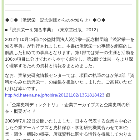
―――――――――――――――――――――――――――――
――――――
◆◇◆〈渋沢栄一記念財団からのお知らせ〉◆◇◆
■『渋沢栄一を知る事典』（東京堂出版、2012）
2012年10月19日に公益財団法人渋沢栄一記念財団編『渋沢栄一を
知る事典』が刊行されました。本書は渋沢栄一の事績を網羅的に
解説した初めての事典となります。第1部では栄一の生涯と活動を
100の項目に分けてわかりやすく紹介し、第2部では栄一をより深
く理解するための資料と情報をまとめました。
なお、実業史研究情報センターでは、項目の執筆のほか第2部「資
料からみた渋沢栄一」の編集を担当いたしました。ご高覧いただ
ければ幸いです。
http://d.hatena.ne.jp/tobira/20121102/1351818423
□「企業史料ディレクトリ」：企業アーカイブズと企業史料の所
在・概要ガイド
2008年7月22日公開いたしました。日本を代表する企業を中心と
した企業アーカイブズと史料保存・学術研究機関合わせて30企
業・団体・機関の概要、所蔵資料に関する情報を掲載しておりま