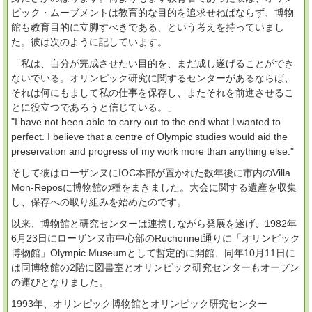
ピック・ムーブメントは教育的な目的を追求せねばならず、博物
館も教育目的に立脚すべきである、という考えを持っていまし
た。彼は次のように記しています。
「私は、自分が完成させたい目的を、まだ成し遂げることができ
ないでいる。オリンピック研究に関するセンターがあるならば、
それは何にもまして私の仕事を保存し、またそれを前進させるこ
とに役立つであろうと信じている。」
"I have not been able to carry out to the end what I wanted to
perfect. I believe that a centre of Olympic studies would aid the
preservation and progress of my work more than anything else."
そして彼はローザンヌにIOC本部が置かれた数年後に市内のVilla
Mon-Reposに博物館の種をまきました。大会に関する遺産を収集
し、保存への取り組みを始めたのです。
以来、博物館と研究センターは連携しながら発展を遂げ、1982年
6月23日にローザンヌ市中心部のRuchonnet通りに「オリンピック
博物館」Olympic Museumとして暫定的に開館、同年10月11日に
は同博物館の2階に図書室とオリンピック研究センターもオープン
の運びとなりました。
1993年、オリンピック博物館とオリンピック研究センター