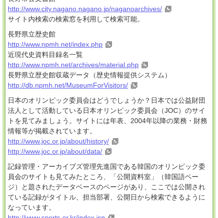
http://www.city.nagano.nagano.jp/naganoarchives/
サイト内検索の検索窓を利用して検索可能。
長野県立歴史館
http://www.npmh.net/index.php
近現代史資料目録名一覧
http://www.npmh.net/archives/material.php
長野県立歴史館収蔵データ（歴史情報提供システム）
http://db.npmh.net/MuseumForVisitors/
日本のオリンピック委員会はどうでしょうか？日本では公益財団
法人として活動している日本オリンピック委員会（JOC）のサイ
トを見てみましょう。サイトには年表、2004年以降の業務・財務
情報等が掲載されています。
http://www.joc.or.jp/about/history/
http://www.joc.or.jp/about/data/
記録管理・アーカイブズ管理先進国である韓国のオリンピック委
員会のサイトも見てみたところ、「公開資料室」（韓国語ペー
ジ）と題されたデータベースのページがあり、ここでは公開され
ている記録がタイトル、担当部署、公開日から検索できるように
なっています。
http://www.sports.or.kr/index.jsp