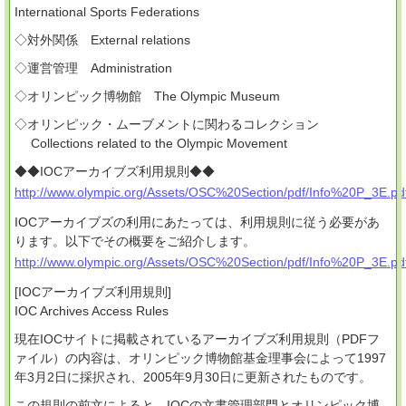
International Sports Federations
◇対外関係 External relations
◇運営管理 Administration
◇オリンピック博物館 The Olympic Museum
◇オリンピック・ムーブメントに関わるコレクション
Collections related to the Olympic Movement
◆◆IOCアーカイブズ利用規則◆◆
http://www.olympic.org/Assets/OSC%20Section/pdf/Info%20P_3E.pd
IOCアーカイブズの利用にあたっては、利用規則に従う必要があ
ります。以下でその概要をご紹介します。
http://www.olympic.org/Assets/OSC%20Section/pdf/Info%20P_3E.pd
[IOCアーカイブズ利用規則]
IOC Archives Access Rules
現在IOCサイトに掲載されているアーカイブズ利用規則（PDFフ
ァイル）の内容は、オリンピック博物館基金理事会によって1997
年3月2日に採択され、2005年9月30日に更新されたものです。
この規則の前文によると、IOCの文書管理部門とオリンピック博