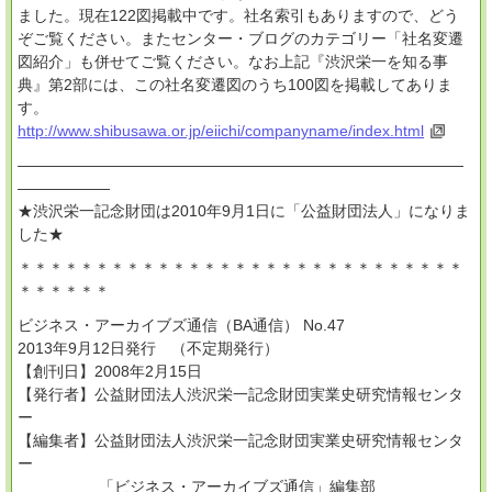
ました。現在122図掲載中です。社名索引もありますので、どう
ぞご覧ください。またセンター・ブログのカテゴリー「社名変遷
図紹介」も併せてご覧ください。なお上記『渋沢栄一を知る事
典』第2部には、この社名変遷図のうち100図を掲載してありま
す。
http://www.shibusawa.or.jp/eiichi/companyname/index.html
―――――――――――――――――――――――――――――
――――――
★渋沢栄一記念財団は2010年9月1日に「公益財団法人」になりま
した★
＊＊＊＊＊＊＊＊＊＊＊＊＊＊＊＊＊＊＊＊＊＊＊＊＊＊＊＊＊
＊＊＊＊＊＊
ビジネス・アーカイブズ通信（BA通信） No.47
2013年9月12日発行 （不定期発行）
【創刊日】2008年2月15日
【発行者】公益財団法人渋沢栄一記念財団実業史研究情報センタ
ー
【編集者】公益財団法人渋沢栄一記念財団実業史研究情報センタ
ー
「ビジネス・アーカイブズ通信」編集部