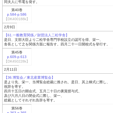
同夫人に弔電を発す。
第40巻
p.584-p.586
【DK400188k】
2月9日
【61.一般教育関係／財団法人二松学舎】
是日、文部大臣より二松学舎専門学校設立の認可を得、栄一、
舎長として之を関係方面に報告す。四月二十一日開校式を挙行す。
第45巻
p.609-p.613
【DK450228k】
2月11日
【36.博覧会／東北産業博覧会】
是より先、栄一、当博覧会総裁に推され、是日、其上棟式に際し、
祝辞を寄す。
四月十五日の開会式、五月二十日の褒賞授与式、
及び六月八日の閉会式に際し、栄一、
総裁としてそれぞれ告辞を寄す。
第56巻
p.363-p.365