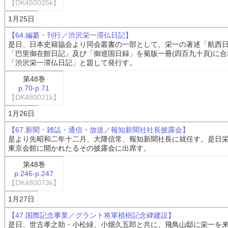
【DK450025k】
1月25日
【64.編纂・刊行／渋沢栄一滞仏日記】
是日、日本史籍協会より同会叢書の一部として、栄一の著述「航西
「巴里御在館日記」及び「御巡国日録」を菊版一冊(四百九十頁)に合
「渋沢栄一滞仏日記」と題して発行す。
第48巻
p.70-p.71
【DK480021k】
1月26日
【67.新聞・雑誌・通信・放送／報知新聞社社長披露会】
是より先昭和二年十二月、大隈信常、報知新聞社長に就任す。是日
東京会館に開かれたるその披露会に出席す。
第48巻
p.246-p.247
【DK480073k】
1月27日
【47.国際記念事業／グラント将軍植樹記念碑建設】
是日、世古孝之助・小松緑、小畑久五郎と共に、飛鳥山邸に栄一を