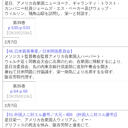
是日、アメリカ合衆国ニューヨーク、ギャランティ・トラスト・
カンパニー社員ジェームズ・エス・ベーカー及びウェッブ・
ウィルソン、飛鳥山邸を訪問し、栄一と対談す。
第39巻
p.530-p.533
【DK390258k】
2月7日
【46.日米親善事業／日米関係委員会】
メソジスト監督教会監督アメリカ合衆国人ハーバート・
ウェルチ近く同教会大会に出席のため、合衆国に帰航するにより、
是日当委員会、丸の内東京銀行倶楽部に送別午餐会を開き、
兼ねて日米問題に付協議す。栄一病気により出席するを得ず、
阪谷芳郎代理す。
第35巻
p.64-p.66
【DK350010k】
2月7日
【51.外国人ニ対スル慶弔／大元～昭6 [外国人ニ対スル慶弔]】
是日栄一、アメリカ合衆国人ウィリアム・イー・
グリフィスの死去を悼み、阪谷芳郎と連名にて、