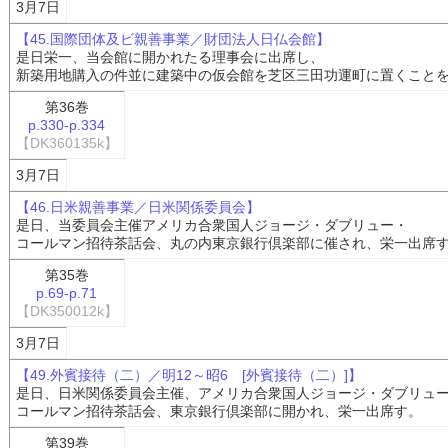
3月7日
【45.国際団体及ビ親善事業／財団法人日仏会館】
是日栄一、当会館に開かれたる理事会に出席し、
新築用地購入の件並に建築中の仮会館を芝区三田功運町に置くこと
第36巻
p.330-p.334
【DK360135k】
3月7日
【46.日米親善事業／日米関係委員会】
是日、当委員会主催アメリカ合衆国人ジョージ・ダブリュー・
コールマン招待茶話会、丸の内東京銀行倶楽部に催され、栄一出席
第35巻
p.69-p.71
【DK350012k】
3月7日
【49.外賓接待（二）／明12～昭6 [外賓接待（二）]】
是日、日米関係委員会主催、アメリカ合衆国人ジョージ・ダブリュ
コールマン招待茶話会、東京銀行倶楽部に開かれ、栄一出席す。
第39巻