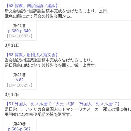
【53.儒教／国訳論語ノ編訳】
斯文会編訳の国訳論語稿本完成を告げたるにより、是日、
飛鳥山邸に於て同会の報告会開かる。
第41巻
p.330-p.340
【DK410083k】
3月11日
【53.儒教／財団法人斯文会】
当会編訳の国訳論語稿本完成を告げたるにより、
是日飛鳥山邸に於て其報告会を開く。栄一出席す。
第41巻
p.82
【DK410029k】
3月12日
【51.外国人ニ対スル慶弔／大元～昭6 [外国人ニ対スル慶弔]】
是日栄一、アメリカ合衆国人ロドマン・ワナメーカー死去の報に接
弔詞並に名誉棺側受諾の旨を返電す。
第40巻
p.586-p.587