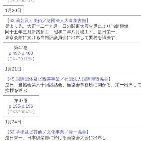
【DK370041k】
1月20日
【63.演芸及ビ美術／財団法人大倉集古館】
是より先、大正十二年九月一日の関東大震火災により当館類焼、
同十五年三月新築起工、昭和二年八月竣工す。是日栄一、
東京会館に於ける当館評議員会に出席して要務を議決す。
第47巻
p.457-p.460
【DK470118k】
1月21日
【45.国際団体及ビ親善事業／社団法人国際聯盟協会】
是日、当協会第六十回談話会、当協会事務所に開かる。栄一出席し
挨拶を述ぶ。
第37巻
p.195-p.196
【DK370042k】
1月24日
【62.学術及ビ其他ノ文化事業／帰一協会】
是日栄一、日本倶楽部に於ける当協会大会に出席し