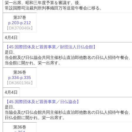
栄一出席、昭和三年度予算を審議す。後、
常設国際司法裁判所判事織田万等送迎午餐会に移る。
第37巻
p.203-p.212
【DK370046k】
4月4日
【45.国際団体及ビ親善事業／財団法人日仏会館】
是日、
当会館及び日仏協会共同主催杉山直治郎他数名の日仏人招待午餐会
当会館に開かれ、栄一出席す。
第36巻
p.334-p.335
【DK360136k】
4月4日
【45.国際団体及ビ親善事業／日仏協会】
是日、
当協会及び日仏会館共同主催杉山直治郎他数名の日仏人招待午餐会
日仏会館に開かれ、栄一出席す。
第36巻