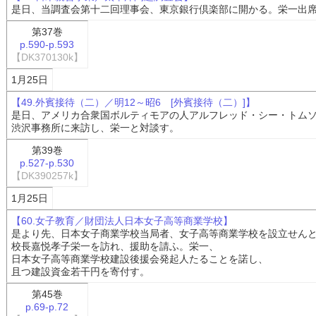
是日、当調査会第十二回理事会、東京銀行倶楽部に開かる。栄一出
第37巻
p.590-p.593
【DK370130k】
1月25日
【49.外賓接待（二）／明12～昭6 [外賓接待（二）]】
是日、アメリカ合衆国ボルティモアの人アルフレッド・シー・トム
渋沢事務所に来訪し、栄一と対談す。
第39巻
p.527-p.530
【DK390257k】
1月25日
【60.女子教育／財団法人日本女子高等商業学校】
是より先、日本女子商業学校当局者、女子高等商業学校を設立せん
校長嘉悦孝子栄一を訪れ、援助を請ふ。栄一、
日本女子高等商業学校建設後援会発起人たることを諾し、
且つ建設資金若干円を寄付す。
第45巻
p.69-p.72