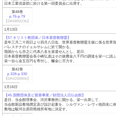
日本工業倶楽部に於ける第一回委員会に出席す。
第48巻
p.76-p.79
【DK480023k】
1月13日
【57.キリスト教団体／日本基督教聯盟】
是年三月二十四日より四月八日迄、世界基督教聯盟主催に係る世界
パレスチナのイェルサレムに於て開かる。
我国からも亦之に代表八名を派遣せんとし、是日、
日本基督教聯盟会長小崎弘道はその旅費金八千円の調達を栄一に請
栄一自ら金五百円を寄付し、醵金に尽力す。
第42巻
p.328-p.330
【DK420080k】
1月16日
【45.国際団体及ビ親善事業／財団法人日仏会館】
是日、当会館理事会、渋沢事務所に開かる。栄一出席して、
当会館新設敷地撰定及び設計起案を、シルヴァン・レヴィ他四名に
敷地は駿河台原田熊雄所有地に決定す。