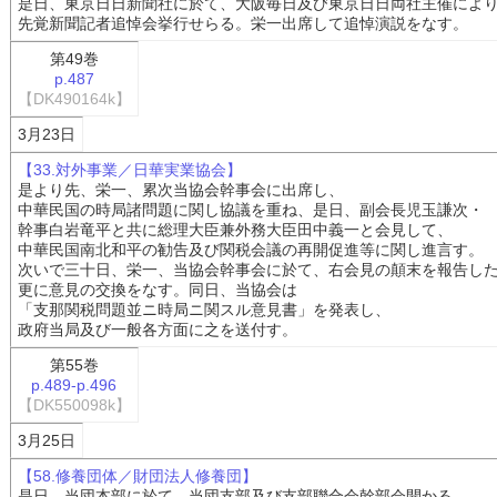
是日、東京日日新聞社に於て、大阪毎日及び東京日日両社主催によ
先覚新聞記者追悼会挙行せらる。栄一出席して追悼演説をなす。
第49巻
p.487
【DK490164k】
3月23日
【33.対外事業／日華実業協会】
是より先、栄一、累次当協会幹事会に出席し、
中華民国の時局諸問題に関し協議を重ね、是日、副会長児玉謙次・
幹事白岩竜平と共に総理大臣兼外務大臣田中義一と会見して、
中華民国南北和平の勧告及び関税会議の再開促進等に関し進言す。
次いで三十日、栄一、当協会幹事会に於て、右会見の顛末を報告し
更に意見の交換をなす。同日、当協会は
「支那関税問題並ニ時局ニ関スル意見書」を発表し、
政府当局及び一般各方面に之を送付す。
第55巻
p.489-p.496
【DK550098k】
3月25日
【58.修養団体／財団法人修養団】
是日、当団本部に於て、当団支部及び支部聯合会幹部会開かる。