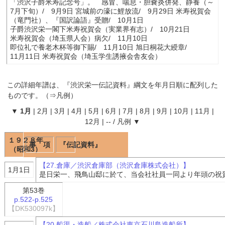
「渋沢子爵米寿記念号」。 感冒、喘息・胆嚢炎併発、静養（～
7月下旬）/ 9月9日 宮城前の濠に鯉放流/ 9月29日 米寿祝賀会
（竜門社）、『国訳論語』受贈/ 10月1日
子爵渋沢栄一閣下米寿祝賀会（実業界有志）/ 10月21日
米寿祝賀会（埼玉県人会）病欠/ 11月10日
即位礼で養老木杯等御下賜/ 11月10日 旭日桐花大綬章/
11月11日 米寿祝賀会（埼玉学生誘掖会舎友会）
この詳細年譜は、『
渋沢栄一伝記資料
』綱文を年月日順に配列した
ものです。（⇒
凡例
）
▼
1月
|
2月
|
3月
|
4月
|
5月
|
6月
|
7月
|
8月
|
9月
|
10月
|
11月
|
12月
|
--
/
凡例
▼
１９２８年
事 項
『伝記資料』
（昭和3）
【27.倉庫／渋沢倉庫部（渋沢倉庫株式会社）】
1月1日
是日栄一、飛鳥山邸に於て、当会社社員一同より年頭の祝
第53巻
p.522-p.525
【DK530097k】
【20.船渠・造船／株式会社東京石川島造船所】