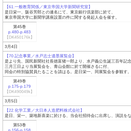
【61.一般教育関係／東京帝国大学新聞研究室】
是日栄一、阪谷芳郎との連名にて、東京銀行倶楽部に於て、
東京帝国大学に新聞学講座設置の件に関する発起人会を催す。
第45巻
p.480-p.483
【DK450176k】
3月4日
【70.記念事業／水戸志士遺墨展覧会】
是より先、国民新聞社社長徳富猪一郎より、水戸義公生誕三百年記
三月三日より当展覧会を、青山会館に於て開催さるに付、
同会の特別協賛員たることを請はる。是日栄一、同展覧会を参観す
第49巻
p.175-p.179
【DK490049k】
3月5日
【22.化学工業／大日本人造肥料株式会社】
是日、栄一、築地新喜楽に於ける、当会社招待会に出席し、演説を
第53巻
p.156-p.158