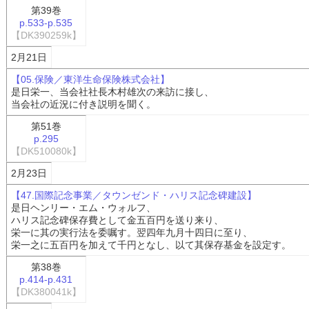
第39巻
p.533-p.535
【DK390259k】
2月21日
【05.保険／東洋生命保険株式会社】
是日栄一、当会社社長木村雄次の来訪に接し、
当会社の近況に付き説明を聞く。
第51巻
p.295
【DK510080k】
2月23日
【47.国際記念事業／タウンゼンド・ハリス記念碑建設】
是日ヘンリー・エム・ウォルフ、
ハリス記念碑保存費として金五百円を送り来り、
栄一に其の実行法を委嘱す。翌四年九月十四日に至り、
栄一之に五百円を加えて千円となし、以て其保存基金を設定す。
第38巻
p.414-p.431
【DK380041k】