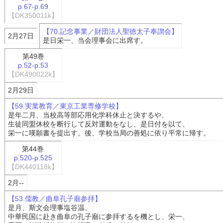
p.67-p.69
【DK350011k】
【70.記念事業／財団法人聖徳太子奉讃会】
2月27日
是日栄一、当会理事会に出席す。
第49巻
p.52-p.53
【DK490022k】
2月29日
【59.実業教育／東京工業専修学校】
是年二月、当校高等部応用化学科休止と決するや、
生徒同盟休校を断行して反対運動をなし、是日付を以て、
栄一に嘆願書を提出す。後、学校当局の善処に依り平常に帰す。
第44巻
p.520-p.525
【DK440118k】
2月--
【53.儒教／曲阜孔子廟参拝】
是月、斯文会理事塩谷温、
中華民国に赴き曲阜の孔子廟に参拝するを機とし、栄一、