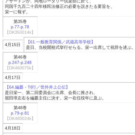
アサートンが、同地ロータリー倶楽部に於て、
同国千九百二十四年移民法修正の必要を説きたる要旨を、
栄一に報ず。
第35巻
p.77-p.78
【DK350014k】
【61.一般教育関係／武蔵高等学校】
4月15日
是日、当校開校式挙行せらる。栄一出席して祝辞を述ぶ
第46巻
p.247-p.248
【DK460075k】
4月17日
【64.編纂・刊行／世外井上公伝】
是日栄一、第二回委員会に出席、会長に推され、
堀田璋左右を編纂主任に決す。栄一在任歿年に及ぶ。
第48巻
p.79-p.81
【DK480024k】
4月18日