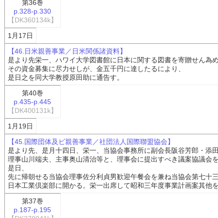
第36巻
p.328-p.330
【DK360134k】
1月17日
【46.日米親善事業／日米関係諸資料】
是より先栄一、ハワイ大学図書館に日本に関する図書を寄贈せん為
その資金募集に尽力せしが、金五千円に達したるにより、
是日之を同大学教授原田助に通告す。
第40巻
p.435-p.445
【DK400131k】
1月19日
【45.国際団体及ビ親善事業／社団法人国際聯盟協会】
是より先、是月十四日、栄一、当協会事務所に副会長阪谷芳郎・添
理事山川端夫、主事奥山清治等と、理事会に提出すべき議案協議会
是日、
先に帰朝せる当協会理事佐分利貞男歓迎午餐会を兼ね当協会第七十
日本工業倶楽部に開かる。栄一出席して昭和三年度事業計画案其他
第37巻
p.187-p.195