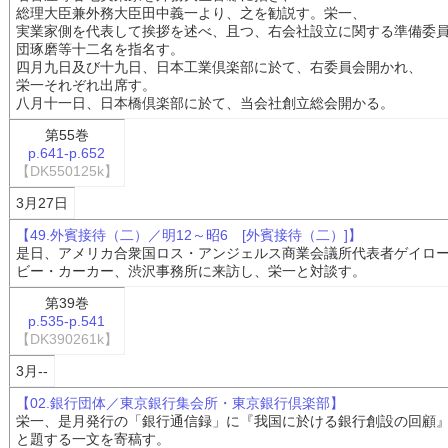
総理大臣兼外務大臣田中義一より、之を勧説す。栄一、
実業家側を代表して挨拶を述べ、且つ、右会社設立に関する準備委
団琢磨等十二名を指名す。
四月九日及び十九日、日本工業倶楽部に於て、右委員会開かれ、
栄一それぞれ出席す。
八月十一日、日本橋倶楽部に於て、当会社創立総会開かる。
第55巻
p.641-p.652
【DK550125k】
3月27日
【49.外賓接待（二）／明12～昭6 [外賓接待（二）]】
是日、アメリカ合衆国ロス・アンジェルス商業会議所代表者ゲイロ
ビー・カーカー、渋沢事務所に来訪し、栄一と対談す。
第39巻
p.535-p.541
【DK390261k】
3月--
【02.銀行団体／東京銀行集会所・東京銀行倶楽部】
栄一、是月発行の「銀行通信録」に『我国に於ける銀行創設の回顧
と題する一文を寄稿す。