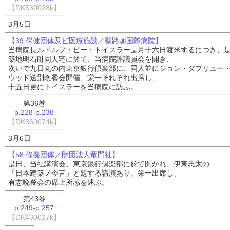
【DK530028k】
3月5日
【39.保健団体及ビ医療施設／聖路加国際病院】
当病院長ルドルフ・ビー・トイスラー是月十六日渡米するにつき、
築地明石町同人宅に於て、当病院評議員会を開き、
次いで九日丸の内東京銀行倶楽部に、同人並にジョン・ダブリュー
ウッド送別晩餐会開催、栄一それぞれ出席し、
十五日更にトイスラーを当病院に訪ふ。
第36巻
p.228-p.238
【DK360074k】
3月6日
【58.修養団体／財団法人竜門社】
是日、当社講演会、東京銀行倶楽部に於て開かれ、伊東忠太の
「日本建築ノ今昔」と題する講演あり。栄一出席し、
有志晩餐会の席上所感を述ぶ。
第43巻
p.249-p.257
【DK430027k】