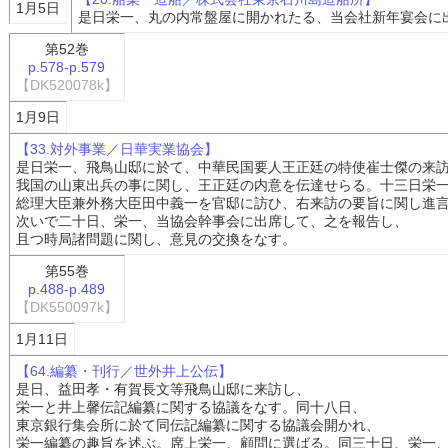
1月5日
是日栄一、丸の内常盤屋に開かれたる、当会社新年宴会に
第52巻
p.578-p.579
【DK520078k】
1月9日
【33.対外事業／日華実業協会】
是日栄一、飛鳥山邸に於て、中華民国要人王正廷の特使崔士傑の来
我国の山東出兵の事に関し、王正廷の内意を伝達せらる。十三日栄
総理大臣兼外務大臣田中義一を官邸に訪ひ、右来訪の要旨に関し進
次いで二十日、栄一、当協会幹事会に出席して、之を報告し、
且つ時局諸問題に関し、意見の交換をなす。
第55巻
p.488-p.489
【DK550097k】
1月11日
【64.編纂・刊行／世外井上公伝】
是日、益田孝・有賀長文等飛鳥山邸に来訪し、
栄一と井上馨伝記編纂に関する協議をなす。同十八日、
東京銀行集会所に於て同伝記編纂に関する協議会開かれ、
栄一編纂の趣旨を述ぶ。席上栄一、顧問に選ばる。同三十日、栄一