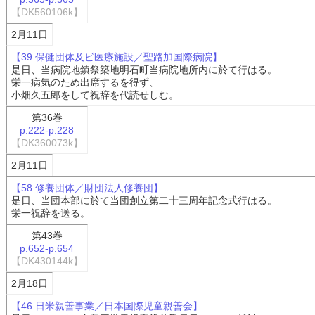
【DK560106k】
2月11日
【39.保健団体及ビ医療施設／聖路加国際病院】
是日、当病院地鎮祭築地明石町当病院地所内に於て行はる。
栄一病気のため出席するを得ず、
小畑久五郎をして祝辞を代読せしむ。
第36巻
p.222-p.228
【DK360073k】
2月11日
【58.修養団体／財団法人修養団】
是日、当団本部に於て当団創立第二十三周年記念式行はる。
栄一祝辞を送る。
第43巻
p.652-p.654
【DK430144k】
2月18日
【46.日米親善事業／日本国際児童親善会】