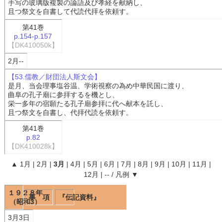
手写の玻璃版複製の論語及び孝経を献納し、
且つ祭文を自書して代読代拝を依頼す。
第41巻
p.154-p.157
【DK410050k】
2月--
【53.儒教／財団法人斯文会】
是月、当会理事塩谷温、学術視察の為め中華民国に渡り、
曲阜の孔子廟に参拝するを機とし、
栄一多年の宿願たる孔子廟参拝に代へ献本を託し、
且つ祭文を自書し、代拝代読を依頼す。
第41巻
p.82
【DK410028k】
▲
1月
|
2月
|
3月
|
4月
|
5月
|
6月
|
7月
|
8月
|
9月
|
10月
|
11月
|
12月
|
--
/
凡例
▼
１９２８年
事 項
『伝記資料』
（昭和3）
3月3日