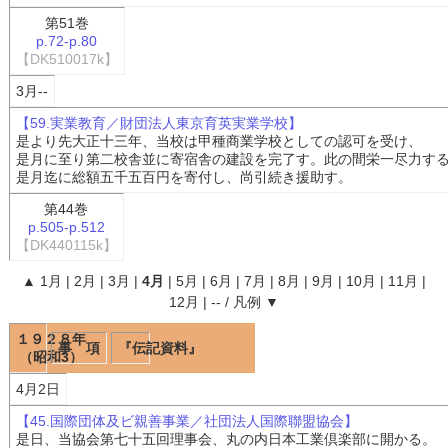
第51巻
p.72-p.80
【DK510017k】
3月--
【59.実業教育／財団法人東京育英実業学校】
是より先大正十三年、当校は甲種商業学校としての認可を受け、
是月に至り第二校舎並に寄宿舎の建設を完了す。此の間栄一尽力す
是月迄に総額五千五百円を寄付し、尚引続き援助す。
第44巻
p.505-p.512
【DK440115k】
▲
1月
|
2月
|
3月
|
4月
|
5月
|
6月
|
7月
|
8月
|
9月
|
10月
|
11月
|
12月
|
--
/
凡例
▼
１９２８年
事 項
『伝記資料』
（昭和3）
4月2日
【45.国際団体及ビ親善事業／社団法人国際聯盟協会】
是日、当協会第七十五回理事会、丸の内日本工業倶楽部に開かる。