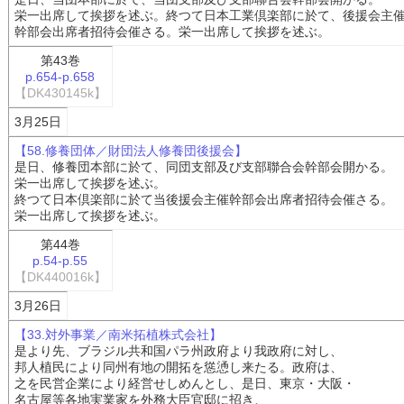
栄一出席して挨拶を述ぶ。終つて日本工業倶楽部に於て、後援会主
幹部会出席者招待会催さる。栄一出席して挨拶を述ぶ。
第43巻
p.654-p.658
【DK430145k】
3月25日
【58.修養団体／財団法人修養団後援会】
是日、修養団本部に於て、同団支部及び支部聯合会幹部会開かる。
栄一出席して挨拶を述ぶ。
終つて日本倶楽部に於て当後援会主催幹部会出席者招待会催さる。
栄一出席して挨拶を述ぶ。
第44巻
p.54-p.55
【DK440016k】
3月26日
【33.対外事業／南米拓植株式会社】
是より先、ブラジル共和国パラ州政府より我政府に対し、
邦人植民により同州有地の開拓を慫慂し来たる。政府は、
之を民営企業により経営せしめんとし、是日、東京・大阪・
名古屋等各地実業家を外務大臣官邸に招き、