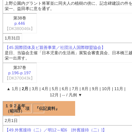
上野公園内グラント将軍並に同夫人の植樹の傍に、記念碑建設の件
栄一、益田孝に意を通ず。
第38巻
p.446
【DK380046k】
1月31日
【45.国際団体及ビ親善事業／社団法人国際聯盟協会】
是日、当協会主催「日本児童の生活画」展覧会審査員会、日本橋三
栄一出席す。
第37巻
p.196-p.197
【DK370043k】
▲
1月
|
2月
|
3月
|
4月
|
5月
|
6月
|
7月
|
8月
|
9月
|
10月
|
11月
|
12月
|
--
/
凡例
▼
１９２８年
事 項
『伝記資料』
（昭和3）
2月1日
【49.外賓接待（二）／明12～昭6 [外賓接待（二）]】