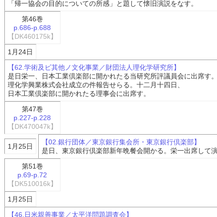
「帰一協会の目的についての所感」と題して懐旧演説をなす。
第46巻
p.686-p.688
【DK460175k】
1月24日
【62.学術及ビ其他ノ文化事業／財団法人理化学研究所】
是日栄一、日本工業倶楽部に開かれたる当研究所評議員会に出席す
理化学興業株式会社成立の件報告せらる。十二月十四日、
日本工業倶楽部に開かれたる理事会に出席す。
第47巻
p.227-p.228
【DK470047k】
【02.銀行団体／東京銀行集会所・東京銀行倶楽部】
1月25日
是日、東京銀行倶楽部新年晩餐会開かる。栄一出席して
第51巻
p.69-p.72
【DK510016k】
1月25日
【46.日米親善事業／太平洋問題調査会】