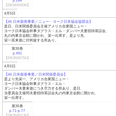
p.264
【DK360093k】
4月5日
【46.日米親善事業／ニュー・ヨーク日本協会協賛会】
是日、日米関係委員会主催アメリカ合衆国ニュー・
ヨーク日本協会幹事ダグラス・エル・ダンバー夫妻招待茶話会、
丸の内東京会館に開かれ、栄一出席す。是より先、
栄一其来遊に付斡旋する所あり。
第35巻
p.491
【DK350075k】
4月5日
【46.日米親善事業／日米関係委員会】
是より先栄一、アメリカ合衆国ニュー・
ヨーク日本協会幹事ダグラス・エル・
ダンバー夫妻来遊につき尽力する所あり。是日、
当委員会主催同夫妻招待茶話会丸の内東京会館に開かれ、
栄一出席す。
第35巻
p.71-p.77
【DK350013k】