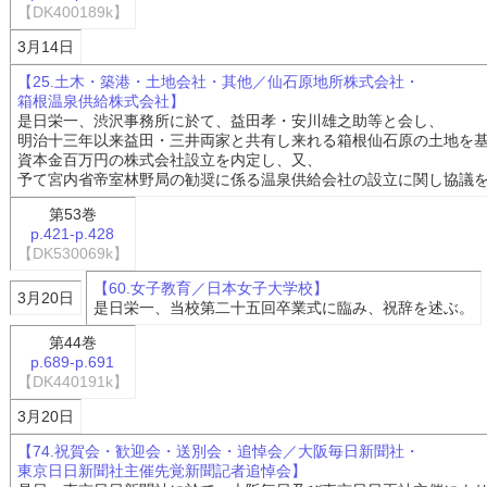
【DK400189k】
3月14日
【25.土木・築港・土地会社・其他／仙石原地所株式会社・
箱根温泉供給株式会社】
是日栄一、渋沢事務所に於て、益田孝・安川雄之助等と会し、
明治十三年以来益田・三井両家と共有し来れる箱根仙石原の土地を
資本金百万円の株式会社設立を内定し、又、
予て宮内省帝室林野局の勧奨に係る温泉供給会社の設立に関し協議
第53巻
p.421-p.428
【DK530069k】
【60.女子教育／日本女子大学校】
3月20日
是日栄一、当校第二十五回卒業式に臨み、祝辞を述ぶ。
第44巻
p.689-p.691
【DK440191k】
3月20日
【74.祝賀会・歓迎会・送別会・追悼会／大阪毎日新聞社・
東京日日新聞社主催先覚新聞記者追悼会】