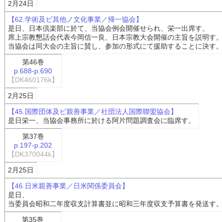
2月24日
【62.学術及ビ其他ノ文化事業／帰一協会】
是日、日本倶楽部に於て、当協会例会開催せられ、栄一出席す。
席上宗教懇話会代表今岡信一良、日本宗教大会開催の主旨を説明す
当協会は同大会の主旨に賛し、参加の形式にて援助することに決す
第46巻
p.688-p.690
【DK460176k】
2月25日
【45.国際団体及ビ親善事業／社団法人国際聯盟協会】
是日栄一、当協会事務所に於ける阿片問題調査会に臨席す。
第37巻
p.197-p.202
【DK370044k】
2月25日
【46.日米親善事業／日米関係委員会】
是日、
当委員会昭和二年度収支計算書並に昭和三年度収支予算書を発送す
第35巻