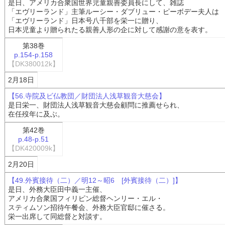
是日、アメリカ合衆国世界児童親善委員長にして、雑誌
「エヴリーランド」主筆ルーシー・ダブリュー・ピーボデー夫人は
「エヴリーランド」日本号八千部を栄一に贈り、
日本児童より贈られたる親善人形の企に対して感謝の意を表す。
第38巻
p.154-p.158
【DK380012k】
2月18日
【56.寺院及ビ仏教団／財団法人浅草観音大慈会】
是日栄一、財団法人浅草観音大慈会顧問に推薦せられ、
在任歿年に及ぶ。
第42巻
p.48-p.51
【DK420009k】
2月20日
【49.外賓接待（二）／明12～昭6 [外賓接待（二）]】
是日、外務大臣田中義一主催、
アメリカ合衆国フィリピン総督ヘンリー・エル・
スティムソン招待午餐会、外務大臣官邸に催さる。
栄一出席して同総督と対談す。