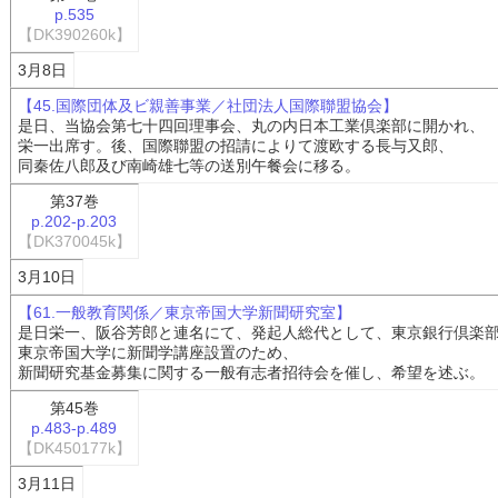
p.535
【DK390260k】
3月8日
【45.国際団体及ビ親善事業／社団法人国際聯盟協会】
是日、当協会第七十四回理事会、丸の内日本工業倶楽部に開かれ、
栄一出席す。後、国際聯盟の招請によりて渡欧する長与又郎、
同秦佐八郎及び南崎雄七等の送別午餐会に移る。
第37巻
p.202-p.203
【DK370045k】
3月10日
【61.一般教育関係／東京帝国大学新聞研究室】
是日栄一、阪谷芳郎と連名にて、発起人総代として、東京銀行倶楽
東京帝国大学に新聞学講座設置のため、
新聞研究基金募集に関する一般有志者招待会を催し、希望を述ぶ。
第45巻
p.483-p.489
【DK450177k】
3月11日