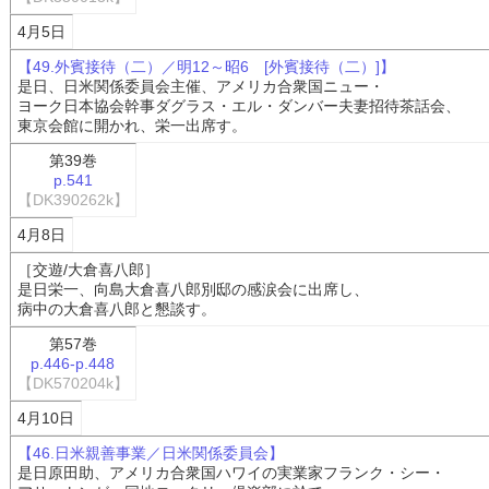
4月5日
【49.外賓接待（二）／明12～昭6 [外賓接待（二）]】
是日、日米関係委員会主催、アメリカ合衆国ニュー・
ヨーク日本協会幹事ダグラス・エル・ダンバー夫妻招待茶話会、
東京会館に開かれ、栄一出席す。
第39巻
p.541
【DK390262k】
4月8日
［交遊/大倉喜八郎］
是日栄一、向島大倉喜八郎別邸の感涙会に出席し、
病中の大倉喜八郎と懇談す。
第57巻
p.446-p.448
【DK570204k】
4月10日
【46.日米親善事業／日米関係委員会】
是日原田助、アメリカ合衆国ハワイの実業家フランク・シー・