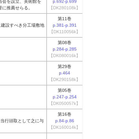
当会を設立、美術館を
p.692-p.699
督に推薦せらる。
【DK280108k】
第11巻
に建設すべき分工場敷地
p.381-p.391
【DK110056k】
第08巻
p.284-p.285
【DK080016k】
第29巻
p.464
【DK290158k】
第05巻
p.247-p.254
【DK050057k】
第16巻
一当行頭取として之に与
p.84-p.86
【DK160014k】