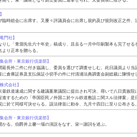
を開く。栄一議長となり創立委員に選挙せられ、又委員長に推さる。
所】
び臨時総会に出席す。又屡々評議員会に出席し規約及び規則改正之件、
人竜門社】
なりし「青淵先生六十年史」稿成り、且去る一月中印刷製本も完了せる
名より正本を贈らる。
行集会所・東京銀行倶楽部】
間延長外二件に付き協議し、委員を選びて調査せしむ。此日議員より当
並に倉庫証券及支払保証小切手の件に付清浦法典調査会副総裁に陳情せ
道株式会社】
京釜鉄道速成に関する建議案衆議院に提出され可決、尋いで八日貴族院
促進するための「帝国臣民ノ外国ニ於ケル鉄道敷設ニ関スル法律案」是
院に於て同様可決せらる。該法律並に勅令、九月十四日に至り公布さる
行集会所・東京銀行倶楽部】
開かる。伯爵井上馨一場の演説をなす。栄一謝詞を述ぶ。