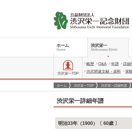
ホーム
渋沢栄一
Home
Shibusawa Eiichi
略歴
Q&A
年譜
詳細
渋沢関連文献・資料
実
渋沢栄一TOP
ホーム
渋沢栄一TOP
渋沢栄一詳細年譜
渋沢栄一詳細年譜
明治33年（1900）〔 60歳 〕