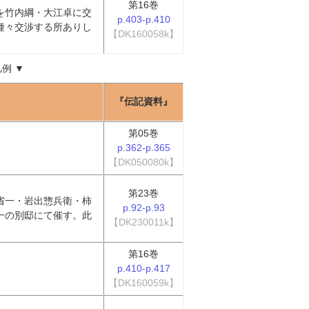
第16巻
を竹内綱・大江卓に交
p.403-p.410
種々交渉する所ありし
【DK160058k】
凡例
▼
『伝記資料』
第05巻
p.362-p.365
【DK050080k】
第23巻
省一・岩出惣兵衛・柿
p.92-p.93
一の別邸にて催す。此
【DK230011k】
第16巻
p.410-p.417
【DK160059k】