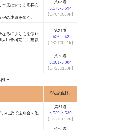
第04巻
り本店に於て支店長会
p.573-p.594
【DK040060k】
良好の成績を挙ぐ。
第21巻
合なるにより之を停止
p.526-p.529
務大臣曾禰荒助に建議
【DK210091k】
第26巻
p.881-p.884
【DK260153k】
凡例
▼
『伝記資料』
第21巻
テルに於て送別会を催
p.529-p.530
【DK210092k】
第26巻