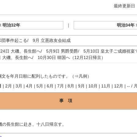
最終更新日：
< 明治32年
｜
明治34年 
和団事件起こる/ 9月 立憲政友会結成
月24日 大磯、長生館へ/ 5月9日 男爵受爵/ 5月10日 皇太子ご成婚祝宴
1日 大磯、長生館へ/ 10月30日 韓国へ（12月12日帰京）
綱文を年月日順に配列したものです。（⇒
凡例
）
月
|
2月
|
3月
|
4月
|
5月
|
6月
|
7月
|
8月
|
9月
|
10月
|
11月
|
12月
|
--
/
事 項
磯の長生館に赴き、十八日帰京す。