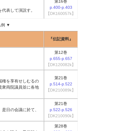
第16巻
p.400-p.403
を代表して演説す。
【DK160057k】
凡例
▼
『伝記資料』
第12巻
p.655-p.657
【DK120082k】
第21巻
掘権を享有せしむるの
p.514-p.522
貴衆両院議員並に各地
【DK210089k】
第21巻
、是日の会議に於て、
p.522-p.526
【DK210090k】
第28巻