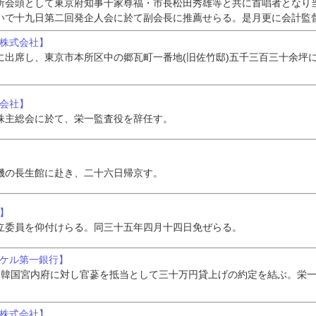
所会頭として東京府知事千家尊福・市長松田秀雄等と共に首唱者となり
いで十九日第二回発企人会に於て副会長に推薦せらる。是月更に会計監
酒株式会社】
に出席し、東京市本所区中の郷瓦町一番地(旧佐竹邸)五千三百三十余坪
式会社】
株主総会に於て、栄一監査役を辞任す。
磯の長生館に赴き、二十六日帰京す。
行】
立委員を仰付けらる。同三十五年四月十四日免ぜらる。
於ケル第一銀行】
]、韓国宮内府に対し官蔘を抵当として三十万円貸上げの約定を結ぶ。栄
道株式会社】