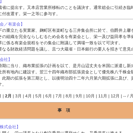
行】
蔵省に提出す。又本店営業所移転のことを議決す。通常総会に引続き臨
に付改選す。栄一之等に参与す。
諸会／有楽会】
下の重立たる実業家、麹町区有楽町なる三井集会所に於て、伯爵井上馨
その組織を完全ならしむるため会名を有楽会とし、栄一及び益田孝を準
草に係る有楽会規程をその集会に附議して満場一致を以て可決す。
要なる財政経済問題を議し、且つ大蔵省・日本銀行の要人を招きて意見
式会社】
時期に当り、織布業拡張の計画を以て、是月山辺丈夫を米国に派遣し新
社所有地内に建設す。翌三十四年織布部拡張資金として優先株八千株金
。此期の拡張を第三期とし、以後明治四十二年六月第六期拡張に及び、
す。
月
|
2月
|
3月
|
4月
|
5月
|
6月
|
7月
|
8月
|
9月
|
10月
|
11月
|
12月
|
--
/
事 項
道株式会社】