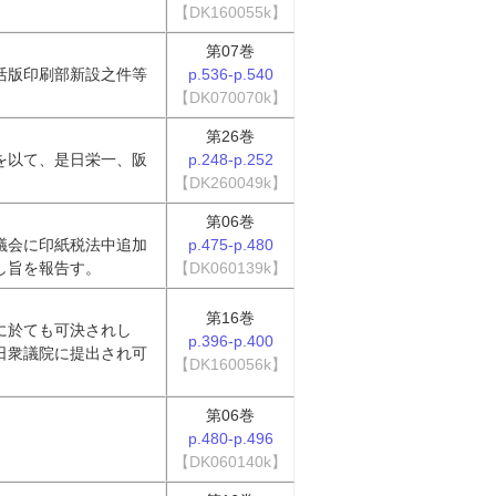
【DK160055k】
第07巻
活版印刷部新設之件等
p.536-p.540
【DK070070k】
第26巻
を以て、是日栄一、阪
p.248-p.252
【DK260049k】
第06巻
議会に印紙税法中追加
p.475-p.480
し旨を報告す。
【DK060139k】
第16巻
に於ても可決されし
p.396-p.400
日衆議院に提出され可
【DK160056k】
。
第06巻
p.480-p.496
【DK060140k】