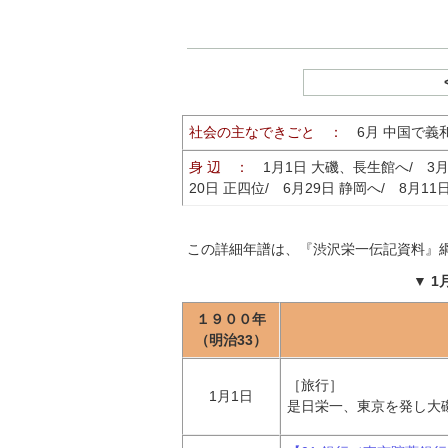
社会の主なできごと ：
6月 中国で義
身 辺 ：
1月1日 大磯、長生館へ/ 3
20日 正四位/ 6月29日 静岡へ/ 8月1
この詳細年譜は、『
渋沢栄一伝記資料
』
▼
1
１９００年
（明治33）
［旅行］
1月1日
是日栄一、東京を発し大