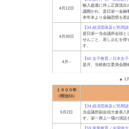
輸入超過に伴ふ正貨流出
4月12日
議開かれ、是日栄一金融
本年末より金融恐慌を惹
【34.経済団体及ビ民間
是日栄一当会議所会頭と
4月30日
せんこと、若し止むを得
す。
【60.女子教育／日本女
4月--
是月、当校創立委員会開
▲
1
１９００年
（明治33）
【34.経済団体及ビ民間
5月2日
当会議所副会頭大倉喜八
す。栄一席上一場の演説
【59.実業教育／全国地