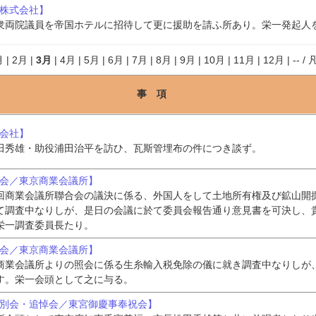
道株式会社】
衆両院議員を帝国ホテルに招待して更に援助を請ふ所あり。栄一発起人
月
|
2月
|
3月
|
4月
|
5月
|
6月
|
7月
|
8月
|
9月
|
10月
|
11月
|
12月
|
--
/
事 項
式会社】
田秀雄・助役浦田治平を訪ひ、瓦斯管埋布の件につき談ず。
諸会／東京商業会議所】
回商業会議所聯合会の議決に係る、外国人をして土地所有権及び鉱山開
て調査中なりしが、是日の会議に於て委員会報告通り意見書を可決し、
栄一調査委員長たり。
諸会／東京商業会議所】
商業会議所よりの照会に係る生糸輸入税免除の儀に就き調査中なりしが
す。栄一会頭として之に与る。
送別会・追悼会／東宮御慶事奉祝会】