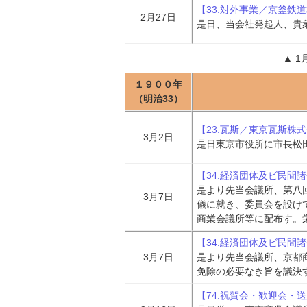
【33.対外事業／京釜鉄
2月27日
是日、当会社発起人、貴
▲
1
１９００年
（明治33）
【23.瓦斯／東京瓦斯株
3月2日
是日東京市役所に市長松
【34.経済団体及ビ民間
是より先当会議所、第八
3月7日
儀に就き、委員会を設け
商業会議所等に配布す。
【34.経済団体及ビ民間
3月7日
是より先当会議所、京都
免除の必要なき旨を議決
【74.祝賀会・歓迎会・