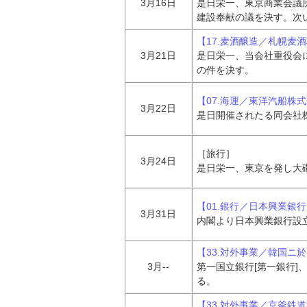
3月16日
是日栄一、東京商業会議
建設奉献の議を決す。次
【17.麦酒醸造／札幌麦
3月21日
是日栄一、当会社重役会
の件を決す。
【07.海運／東洋汽船株
3月22日
是日開催されたる同会社
［旅行］
3月24日
是日栄一、東京を発し大
【01.銀行／日本興業銀
3月31日
内閣より日本興業銀行設
【33.対外事業／韓国ニ
3月--
第一国立銀行[第一銀行
る。
【33.対外事業／京釜鉄