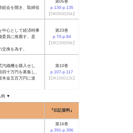
第05巻
時総会を開き、取締役
p.130-p.135
【DK050026k】
を中心として経済時事
第23巻
備委員に推薦す。是
p.70-p.84
【DK230009k】
の交換を為す。
式汽織機を購入せし
第10巻
額四十万円を募集し、
p.107-p.117
資本金五百万円に達
【DK100012k】
凡例
▼
『伝記資料』
第16巻
p.391-p.396