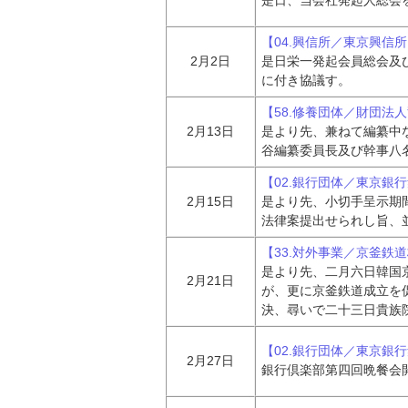
是日、当会社発起人総会
【04.興信所／東京興信
2月2日
是日栄一発起会員総会及
に付き協議す。
【58.修養団体／財団法
2月13日
是より先、兼ねて編纂中
谷編纂委員長及び幹事八
【02.銀行団体／東京銀
2月15日
是より先、小切手呈示期
法律案提出せられし旨、
【33.対外事業／京釜鉄
是より先、二月六日韓国
2月21日
が、更に京釜鉄道成立を
決、尋いで二十三日貴族
【02.銀行団体／東京銀
2月27日
銀行倶楽部第四回晩餐会