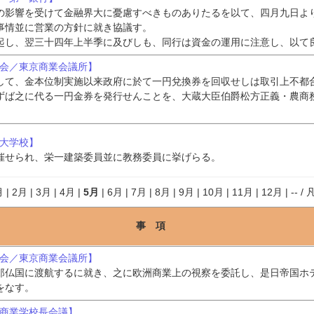
の影響を受けて金融界大に憂慮すべきものありたるを以て、四月九日よ
事情並に営業の方針に就き協議す。
起し、翌三十四年上半季に及びしも、同行は資金の運用に注意し、以て
諸会／東京商業会議所】
して、金本位制実施以来政府に於て一円兌換券を回収せしは取引上不都
ずば之に代る一円金券を発行せんことを、大蔵大臣伯爵松方正義・農商
子大学校】
催せられ、栄一建築委員並に教務委員に挙げらる。
月
|
2月
|
3月
|
4月
|
5月
|
6月
|
7月
|
8月
|
9月
|
10月
|
11月
|
12月
|
--
/
事 項
諸会／東京商業会議所】
郎仏国に渡航するに就き、之に欧洲商業上の視察を委託し、是日帝国ホ
をなす。
方商業学校長会議】