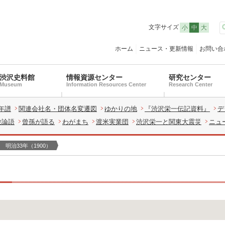
文字サイズ
小
中
大
ホーム
ニュース・更新情報
お問い合
渋沢史料館
情報資源センター
研究センター
Museum
Information Resources Center
Research Center
年譜
関連会社名・団体名変遷図
ゆかりの地
『渋沢栄一伝記資料』
デ
験論語
曾孫が語る
わがまち
渡米実業団
渋沢栄一と関東大震災
ニュ
明治33年（1900）