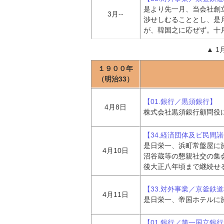
是より先一月、当会社創
3月--
渉せしむることとし、是
が、韓国之に応ぜず。十
▲
1
１９００年
（明治33）
【01.銀行／黒須銀行】
4月8日
株式会社黒須銀行顧問役
【34.経済団体及ビ民間
是日栄一、浜町常盤屋に
4月10日
沼谷蔵等の懇親社交の集
後大正八年頃まで継続せ
【33.対外事業／京釜鉄
4月11日
是日栄一、帝国ホテルに
【01.銀行／第一国立銀