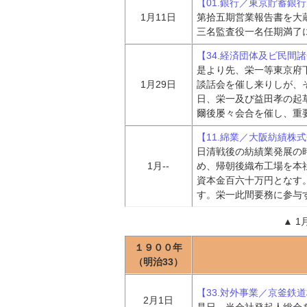
【01.銀行／東京貯蓄銀
1月11日
第拾五期営業報告書を大
三名監査役一名任期満了
【34.経済団体及ビ民間
是より先、栄一等東京府
1月29日
談話会を催し来りしが、
日、栄一及び益田孝の起
爾後屡々会合を催し、重
【11.綿業／大阪紡績株
日清戦後の紡績業発展の
1月--
め、帰朝後織布工場を本
資本金百六十万円となす
す。栄一此間要務に参与
▲
1
１９００年
（明治33）
【33.対外事業／京釜鉄
2月1日