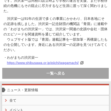
です。渋沢栄一は同校の設立時より学校の運営を支援、また学校存
続の危機にもその阻止に尽力するなど生涯に渡って深く関わりまし
た。
渋沢栄一は91年の生涯で多くの事業にかかわり、日本各地にそ
の足跡を残しました。渋沢栄一記念財団の機関誌『青淵』に連載中
の「わがまちの渋沢栄一」では、渋沢栄一関連の史蹟や会社・団体
のエピソードを関連資料を通じて紹介しています。
ウェブサイト版では『青淵』連載記事を一部加筆・再構築したも
のを公開しています。身近にある渋沢栄一の足跡を見つけてみてく
ださい。
・わがまちの渋沢栄一
https://www.shibusawa.or.jp/eiichi/wagamachi/
一覧へ戻る
ニュース・更新情報
全て
イベント