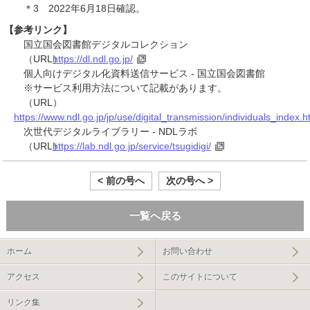
＊3 2022年6月18日確認。
【参考リンク】
国立国会図書館デジタルコレクション
（URL）
https://dl.ndl.go.jp/
個人向けデジタル化資料送信サービス - 国立国会図書館
※サービス利用方法について記載があります。
（URL）
https://www.ndl.go.jp/jp/use/digital_transmission/individuals_index.h
次世代デジタルライブラリー - NDLラボ
（URL）
https://lab.ndl.go.jp/service/tsugidigi/
< 前の号へ
次の号へ >
一覧へ戻る
ホーム
お問い合わせ
アクセス
このサイトについて
リンク集