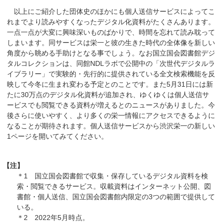
以上にご紹介した団体史のほかにも個人送信サービスによってこ
れまでより読みやすくなったデジタル化資料がたくさんあります。
一点一点が大変に興味深いものばかりで、時間を忘れて読み耽って
しまいます。同サービスは栄一と彼の生きた時代の全体像を新しい
角度から眺める手助けとなる事でしょう。なお国立国会図書館デジ
タルコレクションは、同館NDLラボで公開中の「次世代デジタルラ
イブラリー」で実験的・先行的に提供されている全文検索機能を反
映して今冬に生まれ変わる予定とのことです。また5月31日には新
たに30万点のデジタル化資料が追加され、ゆくゆくは個人送信サ
ービスでも閲覧できる資料が増えるとのニュースがありました。今
後さらに使いやすく、より多くの栄一情報にアクセスできるように
なることが期待されます。個人送信サービスから渋沢栄一の新しい
1ページを開いてみてください。
【注】
＊1 国立国会図書館で収集・保存しているデジタル資料を検
索・閲覧できるサービス。収載資料はインターネット公開、図
書館・個人送信、国立国会図書館内限定の3つの範囲で提供して
いる。
＊2 2022年5月時点。