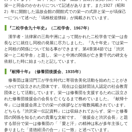
栄一と同会のかかわりについて記述があります。また1927（昭和
2）年に開館した温故会館の開館式での栄一の式辞と栄一が塙保己
一について述べた「塙検校追懐録」が掲載されています。
『二松学舎九十年史』（二松学舎、1967年）
漢学者・法律家の三島中洲によって開かれた二松学舎で栄一は舎
長などに就任し同校の発展に尽力しました。『九十年史』では栄一
と同校の関係について知る事ができます。第4章第4節では「渋沢
栄一と二松学舎」と題し、栄一と中洲の関係が亡き妻千代の碑文を
依頼した時に始まったと記しています。
『献帰十年』（修養団後援会、1935年）
修養団は蓮沼門三が学生時代に寄宿舎美化活動を始めたことがき
っかけで設立された団体です。現在は公益財団法人認定の社会教育
団体として活動しています。栄一は修養団を支援するために設立さ
れた修養団後援会の会長を亡くなるまで務めていました。『献帰十
年』には後援会席上での栄一の挨拶などが複数掲載されています。
どちらも『渋沢栄一伝記資料』には収録されておらず、栄一と修養
団の関係を知るための貴重な文献です。「後援会と渋沢会長」と題
する部分で栄一は修養団の「「愛と汗」の精神は私が多年主張して
参りました「道徳経済の合一」に一致」と述べています。