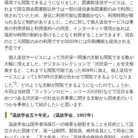
環境でも閲覧できるようになりました。図書館送信サービスは、こ
れまで国立国会図書館以外では一部の送信参加図書館のみで利用に
供されていたため、身近に利用可能な図書館がない、利用時間が限
られるなど制約がありました。これに対して個人送信サービスは事
前の利用登録と利用規約への同意、インターネット環境があれば、
場所や時間の制約を受けることなく利用することができます。現在
のところ閲覧のみの利用ですが2023年には印刷機能も提供される
予定です。
個人送信サービスによって渋沢栄一関連の文献も閲覧できる数が
大幅に増えました。デジタルコレクションで「渋沢栄一」を全文検
索すると、これまでも閲覧可能であった859件に加え、個人送信サ
ービスによって1,873件の文献が合わせて閲覧できるようになりま
*3
した
。どのような文献が閲覧できるようになったのでしょうか。
今回は当財団「フィランソロピー」シリーズの刊行などで注目を集
めつつある渋沢栄一の社会公共事業に関する文献から団体史のいく
つかを事例として紹介したいと思います。
『温故学会五十年史』（温故学会、1957年）
温故学会は国学者塙保己一の偉業を顕彰することを目的として設
立された団体です。栄一は顧問、賛助員、維持会員として同会に加
わっています。『五十年史』では「温故学会維持会員列伝」の中で