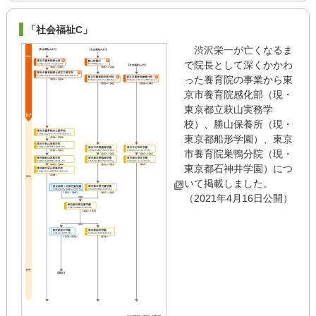
「社会福祉C」
渋沢栄一が亡くなるま
で院長として深くかかわ
った養育院の事業から東
京市養育院感化部（現・
東京都立萩山実務学
校）、勝山保養所（現・
東京都船形学園）、東京
市養育院巣鴨分院（現・
東京都石神井学園）につ
いて掲載しました。
（2021年4月16日公開）