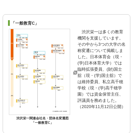
「一般教育C」
渋沢栄一は多くの教育
機関を支援しています。
その中から3つの大学の名
称変遷について掲載しま
した。日本体育会（現・
(学)日本体育大学）では
臨時拡張委員、(財)国士
舘（現・(学)国士舘）で
は維持委員、私立高千穂
学校（現・(学)高千穂学
園）では資金保管主任、
評議員を務めました。
（2020年11月12日公開）
渋沢栄一関連会社名・団体名変遷図
「一般教育C」