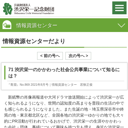
情報資源センター
情報資源センターだより
< 前の号へ
次の号へ >
71 渋沢栄一のかかわった社会公共事業について知るに
は？
『青淵』No.869 2021年8月号
｜情報資源センター 若狭正俊
新紙幣の肖像画報道や大河ドラマ放送開始によって渋沢栄一が広
く知られるようになり、世間の認知度の高まりを普段の生活の中で
も感じられるようになりました。また生誕の地・埼玉県深谷市や終
焉の地・東京都北区など、全国各地の渋沢栄一ゆかりの地でも大々
的にPR活動が行われているおかげで、渋沢栄一の生涯やかかわっ
た会社・団体、事績について興味を持つ方も増え、身近な渋沢栄一