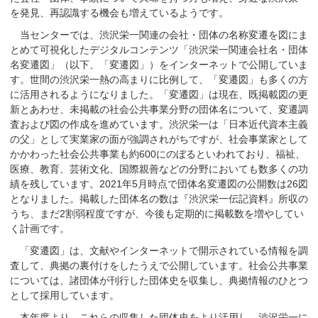
を発見、再認識する機会も増えているようです。
当センターでは、渋沢栄一関連の会社・団体の名称変遷を図にま
とめて可視化したデジタルコンテンツ「渋沢栄一関連会社名・団体
名変遷図」（以下、「変遷図」）をインターネットで公開していま
す。世間の渋沢栄一熱の高まりに比例して、「変遷図」も多くの方
に活用されるようになりました。「変遷図」は現在、既掲載図の更
新とあわせ、未掲載の社会公共事業分野の団体名について、変遷調
査および図の作成を進めています。渋沢栄一は「日本近代資本主義
の父」として実業家の面が強調されがちですが、社会事業家として
かかわった社会公共事業も約600にのぼるといわれており、福祉、
医療、教育、芸術文化、国際親善などの分野においても数多くの功
績を残しています。2021年5月時点で団体名変遷図の公開数は26図
となりました。掲載した団体名の数は『渋沢栄一伝記資料』所収の
うち、まだ2割弱程度ですが、今後も定期的に掲載数を増やしてい
く計画です。
「変遷図」は、文献やインターネットで開示されている情報を調
査して、典拠の裏付けをしたうえで公開しています。社会公共事業
については、諸団体が刊行した団体史を収集し、典拠情報のひとつ
として採用しています。
本年度より、これらの収集した団体史をより活用し、渋沢栄一に