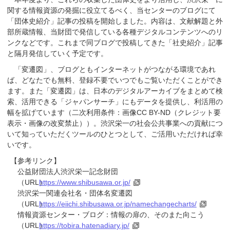
関する情報資源の発掘に役立てるべく、当センターのブログにて
「団体史紹介」記事の投稿を開始しました。内容は、文献解題と外
部所蔵情報、当財団で発信している各種デジタルコンテンツへのリ
ンクなどです。これまで同ブログで投稿してきた「社史紹介」記事
と隔月発信していく予定です。
「変遷図」、ブログともインターネットがつながる環境であれ
ば、どなたでも無料、登録不要でいつでもご覧いただくことができ
ます。また「変遷図」は、日本のデジタルアーカイブをまとめて検
索、活用できる「ジャパンサーチ」にもデータを提供し、利活用の
幅を拡げています（二次利用条件：画像CC BY-ND（クレジット要
表示・画像の改変禁止））。渋沢栄一の社会公共事業への貢献につ
いて知っていただくツールのひとつとして、ご活用いただければ幸
いです。
【参考リンク】
公益財団法人渋沢栄一記念財団
（URL）
https://www.shibusawa.or.jp/
渋沢栄一関連会社名・団体名変遷図
（URL）
https://eiichi.shibusawa.or.jp/namechangecharts/
情報資源センター・ブログ：情報の扉の、そのまた向こう
（URL）
https://tobira.hatenadiary.jp/