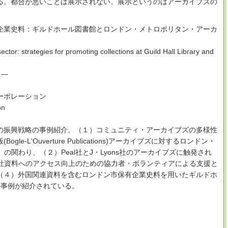
る。都合が悪いことは展示されない。展示というのはアーカイブズの
企業史料：ギルドホール図書館とロンドン・メトロポリタン・アーカ
tor: strategies for promoting collections at Guild Hall Library and
ャ―
ーポレーション
on
の振興戦略の事例紹介。（１）コミュニティ・アーカイブズの多様性
e-L'Ouverture Publications)アーカイブズに対するロンドン・
の関わり、（２）Peal社とJ・Lyons社のアーカイブズに触発され
会社資料へのアクセス向上のための協力者・ボランティアによる支援と
（４）外国関連資料を含むロンドン市保有企業史料を用いたギルドホ
の事例が紹介されている。