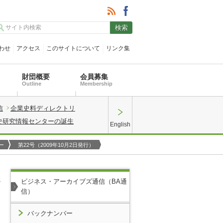
わせ
アクセス
このサイトについて
リンク集
財団概要
会員募集
Outline
Membership
信
企業史料ディレクトリ
史研究情報センターの誕生
English
ー
第22号（2009年10月2日発行）
ビジネス・アーカイブズ通信（BA通
信）
バックナンバー