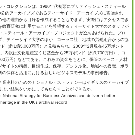
・コレクションは、1990年代初頭にブリティッシュ・スティール
域の公的アーカイブズであるティーサイド・アーカイブズに寄贈され
の他の理由から目録を作成することもできず、実際にはアクセスでき
を教育研究に利用することを希望するティーサイド大学のスタッフが
ュ・スティール・アーカイブ・プロジェクトが立ちあげられた。プロ
ブ、ティーサイド大学のほか、コーラス社、地域の労働組合からの協
（約1億5,000万円）と見積もられ、2009年2月現在45万ポンド
た。内訳は文化遺産宝くじ基金から25万ポンド（約3,700万円）、コ
,800万円）などである。これらの資金をもとに、保管スペース・人材
ブサイトの構築、目録作成、保存、デジタル化、地域への貢献、ボラ
料の保存と活用における新しいビジネスモデルの事例報告。
企業史料のためのナショナル・ストラテジーはイギリスのアーカイブ
りよい結果をいかにしてもたらすことができるか。
ational Strategy for Business Archives can deliver a better
heritage in the UK's archival record