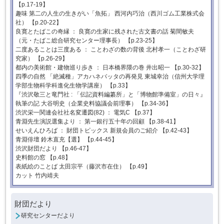
【p.17-19】
趣味 第二の人生の生きがい「魚拓」 西河内巧治（西川ゴム工業株式会
社） 【p.20-22】
良寛とたばこの奇縁 ： 良寛の生家に残された古文書の話 菊間敏夫
（元・たばこ総合研究センター理事長） 【p.23-25】
二度あることは三度ある ： ことわざの数の背後 北村孝一（ことわざ研
究家） 【p.26-29】
都内の美術館・建物巡り歩き ： 日本橋界隈の巻 井出昭一 【p.30-32】
四季の自然 「絶滅種」アカハネバッタの再発見 東城幸治（信州大学理
学部生物科学科進化生物学講座） 【p.33】
『渋沢敬三と竜門社 : 「伝記資料編纂所」と「博物館準備室」の日々』
執筆の記 大谷明史（企業史料協議会前理事） 【p.34-36】
渋沢栄一関連会社社名変遷図(82) ： 電気C 【p.37】
青淵先生演説選集より ： 第一銀行五十年の回顧 【p.38-41】
せいえんひろば ： 財団トピックス 新規会員のご紹介 【p.42-43】
青淵俳壇 鈴木直充【選】 【p.44-45】
渋沢財団だより 【p.46-47】
史料館の窓 【p.48】
表紙絵のことば 太田宗平（藤沢市在住） 【p.49】
カット 竹内靖夫
財団だより
研究センターだより