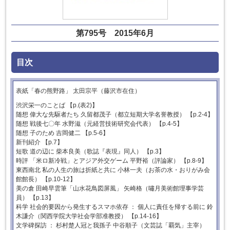
第795号 2015年6月
目次
表紙「春の熊野路」 太田宗平（藤沢市在住）
渋沢栄一のことば 【p.(表2)】
随想 偉大な先駆者たち 久留都茂子（都立短期大学名誉教授） 【p.2-4】
随想 戦後七〇年 水野滋（元経営技術研究会代表） 【p.4-5】
随想 子のため 吉岡健二 【p.5-6】
新刊紹介 【p.7】
短歌 道の辺に 柴本良美（歌誌『表現』同人） 【p.3】
時評 「米ロ新冷戦」とアジア外交ゲーム 平野裕（評論家） 【p.8-9】
東西南北 私の人生の旅は折紙と共に 小林一夫（お茶の水・おりがみ会
館館長） 【p.10-12】
美の倉 田崎早雲筆「山水花鳥図屏風」 矢崎格（嘯月美術館理事学芸
員） 【p.13】
科学 社会的要因から発生するスマホ依存 ： 個人に責任を帰する前に 鈴
木謙介（関西学院大学社会学部准教授） 【p.14-16】
文学碑探訪 ： 杉村楚人冠と我孫子 中谷順子（文芸誌「覇気」主宰）