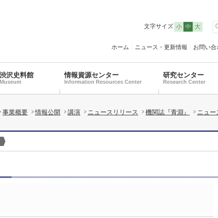
文字サイズ
小
中
大
ホーム
ニュース・更新情報
お問い合
渋沢史料館
情報資源センター
研究センター
Museum
Information Resources Center
Research Center
事業概要
情報公開
講演
ニュースリリース
機関誌『青淵』
ニュー