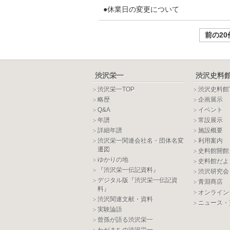
●休業日の変更について
前の20
渋沢栄一
渋沢史料
渋沢栄一TOP
渋沢史料館
略歴
企画展示
Q&A
イベント
年譜
常設展示
詳細年譜
施設概要
渋沢栄一関連会社名・団体名変
利用案内
遷図
史料館開館
ゆかりの地
史料館だよ
『渋沢栄一伝記資料』
渋沢研究会
デジタル版『渋沢栄一伝記資
青淵商店
料』
オンライン
渋沢関連文献・資料
ニュース・
実験論語
曾孫が語る渋沢栄一