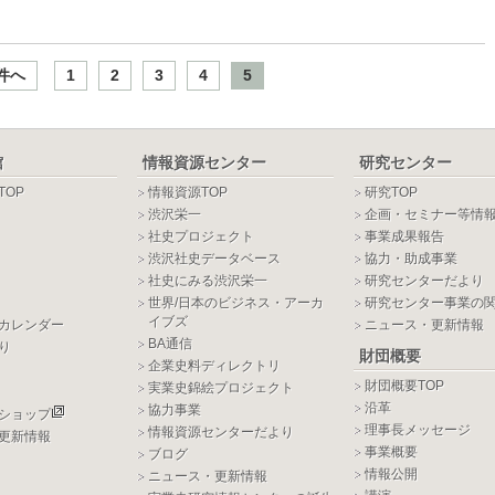
件へ
1
2
3
4
5
館
情報資源センター
研究センター
TOP
情報資源TOP
研究TOP
渋沢栄一
企画・セミナー等情
社史プロジェクト
事業成果報告
渋沢社史データベース
協力・助成事業
社史にみる渋沢栄一
研究センターだより
世界/日本のビジネス・アーカ
研究センター事業の
イブズ
カレンダー
ニュース・更新情報
BA通信
り
財団概要
企業史料ディレクトリ
財団概要TOP
実業史錦絵プロジェクト
沿革
協力事業
ショップ
理事長メッセージ
情報資源センターだより
更新情報
事業概要
ブログ
情報公開
ニュース・更新情報