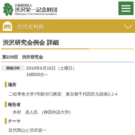
渋沢史料館
渋沢研究会例会 詳細
第229回 渋沢研究会
2018年6月16日（土曜日）
開催日時
16時00分～
場所
二松學舎大学3号館3072教室
東京都千代田区九段南2-2-4
報告者
木村 昌人氏 (神田外語大学)
テーマ
近代岡山と渋沢栄一