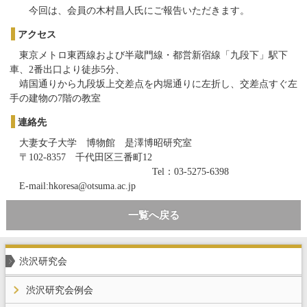
今回は、会員の木村昌人氏にご報告いただきます。
アクセス
東京メトロ東西線および半蔵門線・都営新宿線「九段下」駅下
車、2番出口より徒歩5分、
靖国通りから九段坂上交差点を内堀通りに左折し、交差点すぐ左
手の建物の7階の教室
連絡先
大妻女子大学 博物館 是澤博昭研究室
〒102-8357 千代田区三番町12
Tel：03-5275-6398
E-mail:hkoresa@otsuma.ac.jp
一覧へ戻る
渋沢研究会
渋沢研究会例会