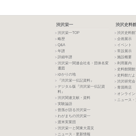
渋沢栄一
渋沢史料
渋沢栄一TOP
渋沢史料館
略歴
企画展示
Q&A
イベント
年譜
常設展示
詳細年譜
施設概要
渋沢栄一関連会社名・団体名変
利用案内
遷図
史料館開館
ゆかりの地
史料館だよ
『渋沢栄一伝記資料』
渋沢研究会
デジタル版『渋沢栄一伝記資
青淵商店
料』
オンライン
渋沢関連文献・資料
ニュース・
実験論語
曾孫が語る渋沢栄一
わがまちの渋沢栄一
渡米実業団
渋沢栄一と関東大震災
ニュース・更新情報