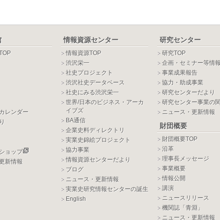
館
情報資源センター
研究センター
TOP
情報資源TOP
研究TOP
渋沢栄一
企画・セミナー等情
社史プロジェクト
事業成果報告
渋沢社史データベース
協力・助成事業
社史にみる渋沢栄一
研究センターだより
世界/日本のビジネス・アーカ
研究センター事業の
イブズ
カレンダー
ニュース・更新情報
BA通信
り
財団概要
企業史料ディレクトリ
財団概要TOP
実業史錦絵プロジェクト
沿革
協力事業
ショップ
理事長メッセージ
情報資源センターだより
更新情報
事業概要
ブログ
情報公開
ニュース・更新情報
講演
実業史研究情報センターの誕生
ニュースリリース
English
機関誌「青淵」
ニュース・更新情報