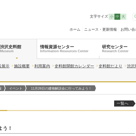
文字サイズ
小
中
大
ホーム
ニュース・更新情報
お問い合
渋沢史料館
情報資源センター
研究センター
Museum
Information Resources Center
Research Center
設展示
施設概要
利用案内
史料館開館カレンダー
史料館だより
渋沢
報
イベント
11月26日の建物解説会に行ってみよう！
一覧へ
よう！