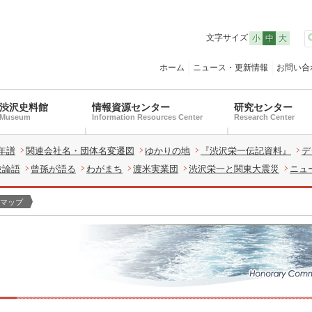
文字サイズ
小
中
大
ホーム
ニュース・更新情報
お問い合
渋沢史料館
情報資源センター
研究センター
Museum
Information Resources Center
Research Center
年譜
関連会社名・団体名変遷図
ゆかりの地
『渋沢栄一伝記資料』
デ
験論語
曾孫が語る
わがまち
渡米実業団
渋沢栄一と関東大震災
ニュ
マップ