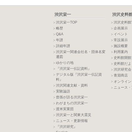
渋沢栄一
渋沢史料
渋沢栄一TOP
渋沢史料館
略歴
企画展示
Q&A
イベント
年譜
常設展示
詳細年譜
施設概要
渋沢栄一関連会社名・団体名変
利用案内
遷図
史料館開館
ゆかりの地
史料館だよ
『渋沢栄一伝記資料』
渋沢研究会
デジタル版『渋沢栄一伝記資
青淵商店
料』
オンライン
渋沢関連文献・資料
ニュース・
実験論語
曾孫が語る渋沢栄一
わがまちの渋沢栄一
渡米実業団
渋沢栄一と関東大震災
ニュース・更新情報
『渋沢研究』