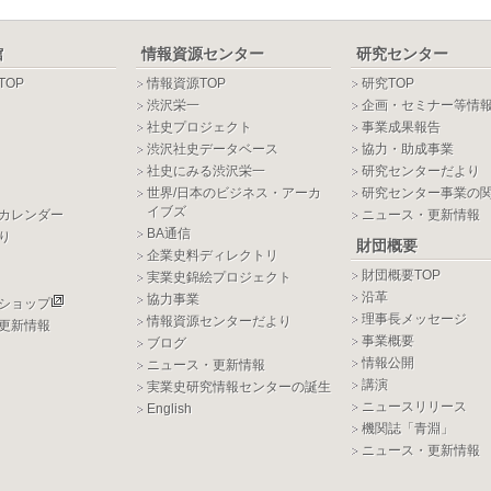
館
情報資源センター
研究センター
TOP
情報資源TOP
研究TOP
渋沢栄一
企画・セミナー等情
社史プロジェクト
事業成果報告
渋沢社史データベース
協力・助成事業
社史にみる渋沢栄一
研究センターだより
世界/日本のビジネス・アーカ
研究センター事業の
イブズ
カレンダー
ニュース・更新情報
BA通信
り
財団概要
企業史料ディレクトリ
財団概要TOP
実業史錦絵プロジェクト
沿革
協力事業
ショップ
理事長メッセージ
情報資源センターだより
更新情報
事業概要
ブログ
情報公開
ニュース・更新情報
講演
実業史研究情報センターの誕生
ニュースリリース
English
機関誌「青淵」
ニュース・更新情報