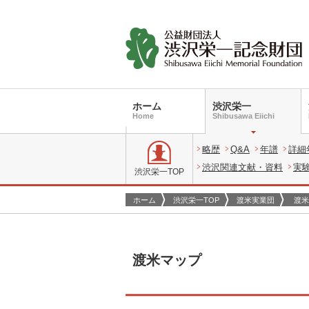
ホーム
渋沢栄一
Home
Shibusawa Eiichi
略歴
Q&A
年譜
詳細
渋沢関連文献・資料
実
渋沢栄一TOP
ホーム
渋沢栄一TOP
渡米実業団
渡米
渡米マップ