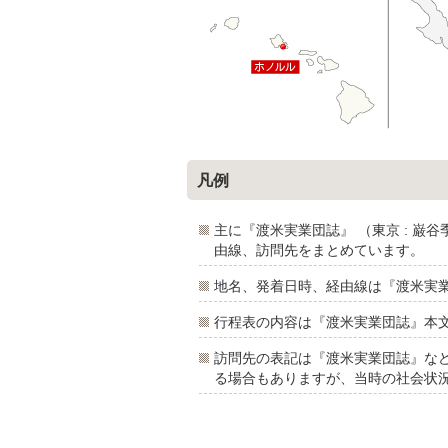
凡例
主に『渡米実業団誌』 （東京 : 巌谷
由線、訪問先をまとめています。
地名、発着日時、経由線は『渡米実
行程表の内容は『渡米実業団誌』本
訪問先の表記は『渡米実業団誌』な
る場合もありますが、当時の社会状