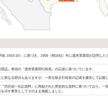
季雄, 1910.10） に基づき、1909（明治42）年に渡米実業団が訪
業団誌』巻頭の「渡米実業団行程表」の記述に基づいています。
文と異なる部分もありますが、一部を除き行程表の記述を優先して記載
ど『渋沢栄一伝記資料』に再録された歴史的な資料に基づいており、一
況を示す事実としてそのまま掲載しました。