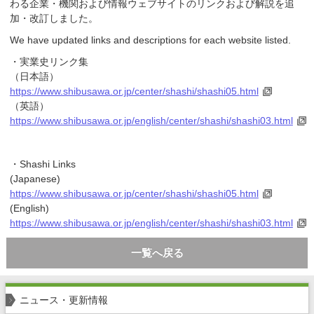
わる企業・機関および情報ウェブサイトのリンクおよび解説を追
加・改訂しました。
We have updated links and descriptions for each website listed.
・実業史リンク集
（日本語）
https://www.shibusawa.or.jp/center/shashi/shashi05.html
（英語）
https://www.shibusawa.or.jp/english/center/shashi/shashi03.html
・Shashi Links
(Japanese)
https://www.shibusawa.or.jp/center/shashi/shashi05.html
(English)
https://www.shibusawa.or.jp/english/center/shashi/shashi03.html
一覧へ戻る
ニュース・更新情報