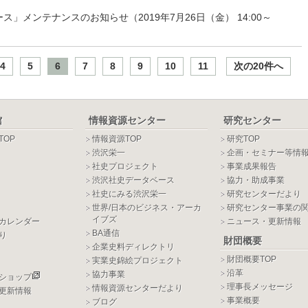
メンテナンスのお知らせ（2019年7月26日（金） 14:00～
4
5
6
7
8
9
10
11
次の20件へ
館
情報資源センター
研究センター
TOP
情報資源TOP
研究TOP
渋沢栄一
企画・セミナー等情
社史プロジェクト
事業成果報告
渋沢社史データベース
協力・助成事業
社史にみる渋沢栄一
研究センターだより
世界/日本のビジネス・アーカ
研究センター事業の
イブズ
カレンダー
ニュース・更新情報
BA通信
り
財団概要
企業史料ディレクトリ
財団概要TOP
実業史錦絵プロジェクト
沿革
協力事業
ショップ
理事長メッセージ
情報資源センターだより
更新情報
事業概要
ブログ