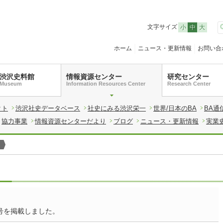
文字サイズ
小
中
大
ホーム
ニュース・更新情報
お問い合
渋沢史料館
情報資源センター
研究センター
Museum
Information Resources Center
Research Center
クト
渋沢社史データベース
社史にみる渋沢栄一
世界/日本のBA
BA通
協力事業
情報資源センターだより
ブログ
ニュース・更新情報
実業
号を掲載しました。