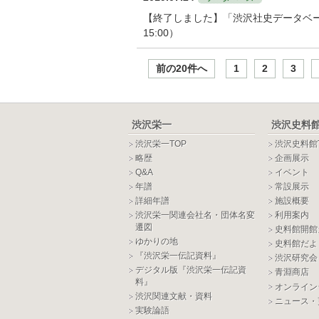
【終了しました】「渋沢社史データベース」
15:00）
前の20件へ
1
2
3
渋沢栄一
渋沢史料
渋沢栄一TOP
渋沢史料館
略歴
企画展示
Q&A
イベント
年譜
常設展示
詳細年譜
施設概要
渋沢栄一関連会社名・団体名変
利用案内
遷図
史料館開館
ゆかりの地
史料館だよ
『渋沢栄一伝記資料』
渋沢研究会
デジタル版『渋沢栄一伝記資
青淵商店
料』
オンライン
渋沢関連文献・資料
ニュース・
実験論語