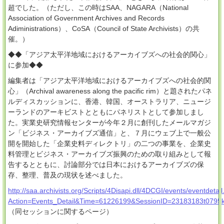
超でした。（ただし、この時はSAA、NAGARA（National
Association of Government Archives and Records
Adiministrations）、CoSA（Council of State Archivists）の共
催。）
◆◆「アジア太平洋地域におけるアーカイブズへの社会的関心」
に参加◆◆
編集者は「アジア太平洋地域におけるアーカイブズへの社会的関
心」（Archival awareness along the pacific rim）と題されたパネ
ルディスカッションに、香港、韓国、オーストラリア、ニュージ
ーランドのアーキビストとともにパネリストとして参加しまし
た。実業史研究情報センターが今年２月に創刊したメールマガジ
ン「ビジネス・アーカイブズ通信」と、７月にウェブ上で一般公
開を開始した「企業史料ディレクトリ」の二つの事業を、企業史
料管理とビジネス・アーカイブズ振興のための取り組みとして報
告するとともに、討論部分では日本におけるアーカイブズの保
存、整理、普及の現状を述べました。
http://saa.archivists.org/Scripts/4Disapi.dll/4DCGI/events/eventdetail
Action=Events_Detail&Time=61226199&SessionID=23183183t079
（同セッションに関するページ）