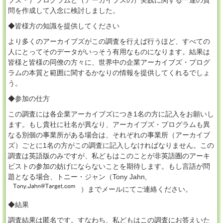
ブズ・）プログラムと（アーカイブズの）実践に関する一連の質
問を作成して入念に検討しました。
◆皆様方の知識を提供してください
より多くのアーカイブズがこの調査を行えば行うほど、すべての
人にとってそのデータがいっそう有用なものになります。結果は
皆様と皆様の同僚の方々に、世界中の企業アーカイブズ・プログ
ラムの本質と範囲に関するかなりの情報を提供してくれるでしょ
う。
◆参加の仕方
この調査には各企業アーカイブズにつき1名の方に記入をお願いし
ます。もし貴社に社名が異なり、アーカイブズ・プログラムも異
なる別個の事業所がある場合は、それぞれの事業所（アーカイブ
ズ）ごとに1名の方がこの調査に記入しなければなりません。この
調査は英語版のみですが、私どもはこのことが非英語圏のアーキ
ビストの参加の妨げにならないことを期待します。もし言語が問
題となる場合、トニー・ジャン（Tony Jahn,
）までメールにてご連絡ください。
◆結果
調査結果は匿名です。すなわち、私どもはこの調査にお答えいた