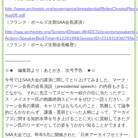
http://www.archivists.org/governance/presidential/BolesClosingPlena
Aug08.pdf
（フランク・ボールズ次期SAA会長講演）
http://saa.archivists.org/Scripts/4Disapi.dll/4DCGI/events/speakerbio
Action=SpeakerBio&Time=61226199&SessionID=23183183t0795k8
（フランク・ボールズ次期会長略歴）
―――――――――――――――――――――――――――――
――――――
☆★ 編集部より：あとがき、次号予告 ★☆
今号ではSAA大会の講演に関してとり上げてみました。マーク・
グリーン会長の会長演説（presidential speech）の内容もさるこ
とながら、それに先立ってスピーカー紹介の任に当たったデニ
ス・メイスナー氏の抱腹絶倒スピーチをぜひご一読ください。グ
リーン会長の業績、キャリアはもちろんのこと、気難しくて論争
的にもかかわらず、謙遜・寛容といった人柄によって、アーカイ
ブズに関する知的水準を引き上げることに大いに貢献してきたグ
リーン氏のリーダーとしての姿をうかがい知ることができます。
SAA大会では、昨年5月に開催された「日米アーカイブセミナー」