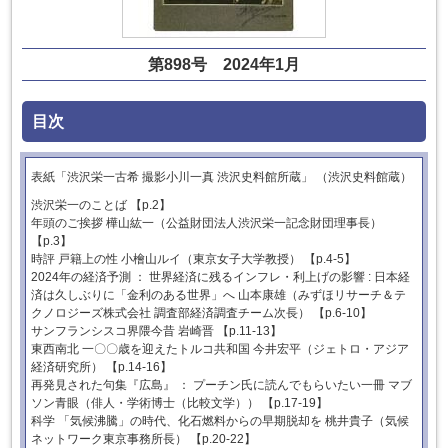
第898号 2024年1月
目次
表紙「渋沢栄一古希 撮影小川一真 渋沢史料館所蔵」 （渋沢史料館蔵）
渋沢栄一のことば 【p.2】
年頭のご挨拶 樺山紘一（公益財団法人渋沢栄一記念財団理事長）
【p.3】
時評 戸籍上の性 小檜山ルイ（東京女子大学教授） 【p.4-5】
2024年の経済予測 ： 世界経済に残るインフレ・利上げの影響 : 日本経
済は久しぶりに「金利のある世界」へ 山本康雄（みずほリサーチ＆テ
クノロジーズ株式会社 調査部経済調査チーム次長） 【p.6-10】
サンフランシスコ界隈今昔 岩崎晋 【p.11-13】
東西南北 一〇〇歳を迎えたトルコ共和国 今井宏平（ジェトロ・アジア
経済研究所） 【p.14-16】
再発見された句集『広島』 ： プーチン氏に読んでもらいたい一冊 マブ
ソン青眼（俳人・学術博士（比較文学）） 【p.17-19】
科学 「気候沸騰」の時代、化石燃料からの早期脱却を 桃井貴子（気候
ネットワーク東京事務所長） 【p.20-22】