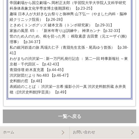
帝国劇場から国立劇場へ 岡村正太郎（学習院大学大学院人文科学研究
科身体表象文化学専攻博士後期課程） 【p.23-25】
趣味 日本人が大好きなお祭りと御神輿 山下弘一（やました内科・脳神
経クリニック院長） 【p.26-28】
ときめくトンボグッズ 鍵本文吾（トンボ研究家） 【p.29-31】
家族の風景. 65 ： 「新米年寄りは訓練中」 神津カンナ 【p.32-33】
世のため人のため、楫を切った男 ： 楫取素彦 吉田豊（元エーザイ(株)
理事） 【p.34-37】
私の銀河鉄道の旅 馬場久仁子（青淵先生玄孫・尾高ゆう曾孫） 【p.38-
41】
わがまちの渋沢栄一 : 新一万円札発行記念 ： 第二一回 時事新報社 ～東
京都・千代田区～ 【p.42-43】
青淵俳壇 鈴木直充選 【p.44-45】
渋沢財団だより No.483 【p.46-47】
史料館の窓 【p.48】
表紙絵のことば ： 渋沢栄一古希 撮影小川一真 渋沢史料館所蔵 永井美
穂（[渋沢史料館]学芸員） 【p.49】
一覧へ戻る
ホーム
お問い合わせ