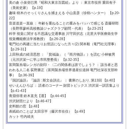
美の倉 小泉癸巳男『昭和大東京百図絵』より ： 東京市役所 重田有子
（美術史家） 【p.19】
趣味 樹木のそっくりさんを捕まえる 小山直彦（珍樹ハンター） 【p.20-
22】
音楽道楽一直線 ： 年齢を重ねることの重みをバッハで感じる 斎藤研郎
（長野県蓼科高校教諭ジャズクラブ顧問・代表） 【p.23-25】
科学 視覚に関する不思議な交通事故 川守田択志（北里大学医療衛生学
視覚機能療法学准教授） 【p.26-28】
竜門社の再建に当たりお世話になった方々(2) 関本毅（竜門社元理事）
【p.29-31】
上田秋成の経済思想 ： 「貧福論」（『雨月物語』）を読む 小林敏男
（元渋沢栄一に学ぶ市民塾塾長） 【p.32-35】
富岡製糸場レンガの刻印・〈二の関係者は誰でしょう？ ： 該当者と思
われる人二名 荻野勝正（富岡製糸場世界遺産伝道師 竜門社深谷支部幹
事） 【p.36-39】
『国訳論語』『論語 : 斯文会訓点』 ： 書庫のしおり. 第13回 【p.40】
せいえんひろば ： 読者のコーナー 財団トピックス 渋沢栄一訓言集より
【p.41-43】
青淵俳壇 鈴木直充【選】 【p.44-45】
渋沢財団だより 【p.46-47】
史料館の窓 【p.48】
表紙絵のことば 太田宗平（藤沢市在住） 【p.49】
カット 竹内靖夫