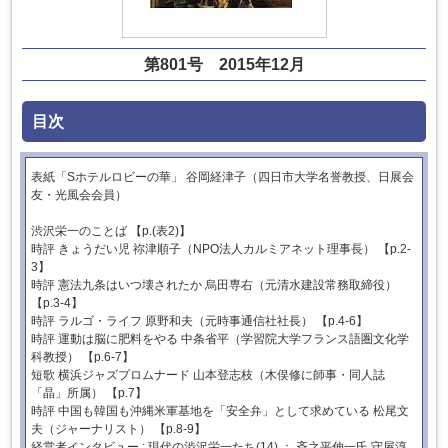
第801号 2015年12月
目次
表紙「Sホテルロビーの華」 谷岡経津子（四日市大学名誉教授、日展会
友・光風会会員）
渋沢栄一のことば 【p.(表2)】
時評 きょうだい児 祢津順子（NPO法人カルミアネット理事長） 【p.2-
3】
時評 憲法九条はいつ壊されたか 烏田専右（元清水建設常務取締役）
【p.3-4】
時評 ラルゴ・ライフ 原野和夫（元時事通信社社長） 【p.4-6】
時評 運動は脳に肥料をやる 中条省平（学習院大学フランス語圏文化学
科教授） 【p.6-7】
短歌 横浜ジャズプロムナード 山本登志枝（木俣修に師事・同人誌
「晶」所属） 【p.7】
時評 中国も韓国も沖縄米軍基地を「安全弁」として求めている 松尾文
夫（ジャーナリスト） 【p.8-9】
経営者インタビュー : 現代の渋沢栄一たち(14) ： 斉之平伸一氏 守屋淳