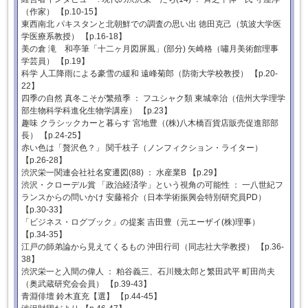
（作家） 【p.10-15】
東西南北 パキスタンと北朝鮮での調査の思い出 徳田克己（筑波大学医
学医療系教授） 【p.16-18】
美の倉 滝 和亭筆「十二ヶ月図屏風」(部分) 矢崎格（嘯月美術館理事
学芸員） 【p.19】
科学 人工降雨による豪雪の緩和 遠峰菊郎（防衛大学校教授） 【p.20-
22】
四季の自然 真冬こそが繁殖季 ： フユシャク類 東城幸治（信州大学理学
部生物科学科進化生物学講座） 【p.23】
趣味 クラシックカーと暮らす 宮地豊（(株)八木橋百貨店販売促進部部
長） 【p.24-25】
赤い色は「贅沢色？」 関千枝子（ノンフィクション・ライター）
【p.26-28】
渋沢栄一関連会社社名変遷図(88) ： 水産業B 【p.29】
渋沢・クローデル賞 「政治経済学」という視角の可能性 ： 一八世紀フ
ランスからの問いかけ 安藤裕介（日本学術振興会特別研究員PD）
【p.30-33】
「ビジネス・ログブック」の提案 吉田豊（元エーザイ(株)理事）
【p.34-35】
江戸の師弟論から見えてくるもの 沖田行司（同志社大学教授） 【p.36-
38】
渋沢栄一と入間の偉人 ： 粕谷義三、石川幾太郎と繁田武平 町田尚夫
（奥武蔵研究会会員） 【p.39-43】
青淵俳壇 鈴木直充【選】 【p.44-45】