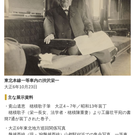
東北本線一等車内の渋沢栄一
大正6年10月23日
主な展示資料
・覔山遺恵 穂積歌子筆 大正4～7年／昭和13年装丁
穂積歌子（栄一長女、法学者・穂積陳重妻）より工藤壮平宛の書
簡7通が装丁された巻子。
・大正6年東北地方巡回関係写真
磐越西線（現・JR磐越西線）山都駅付近での集合写真、一等車