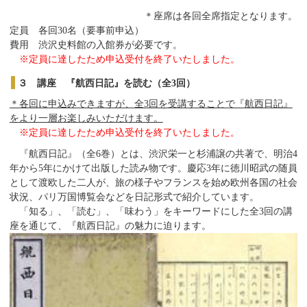
＊座席は各回全席指定となります。
定員 各回30名（要
事前申込
）
費用 渋沢史料館の入館券が必要です。
※定員に達したため申込受付を終了いたしました。
３ 講座 『航西日記』を読む（全3回
）
＊各回に申込みできますが、全3回を受講することで『航西日記』
をより一層お楽しみいただけます。
※定員に達したため申込受付を終了いたしました。
『航西日記』（全6巻）とは、渋沢栄一と杉浦譲の共著で、明治4
年から5年にかけて出版した読み物です。慶応3年に徳川昭武の随員
として渡欧した二人が、旅の様子やフランスを始め欧州各国の社会
状況、パリ万国博覧会などを日記形式で紹介しています。
「知る」、「読む」、「味わう」をキーワードにした全3回の講
座を通じて、『航西日記』の魅力に迫ります。