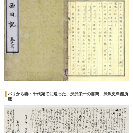
パリから妻・千代宛てに送った、渋沢栄一の書簡 渋沢史料館所
蔵