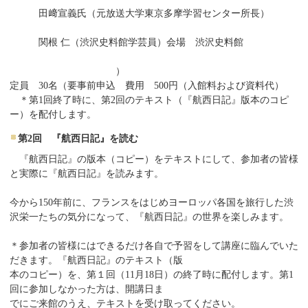
田﨑宣義氏（元放送大学東京多摩学習センター所長）
関根 仁（渋沢史料館学芸員）
会場 渋沢史料館
）
定員 30名
（要
事前申込
費用 500円（入館料および資料代）
＊第1回終了時に、第2回のテキスト（『航西日記』版本のコピ
ー）を配付します。
第2回 『航西日記』を読む
『航西日記』の版本（コピー）をテキストにして、参加者の皆様
と実際に『航西日記』を読みます。
今から150年前に、フランスをはじめヨーロッパ各国を旅行した渋
沢栄一たちの気分になって、『航西日記』の世界を楽しみます。
＊参加者の皆様にはできるだけ各自で予習をして講座に臨んでいた
だきます。『航西日記』のテキスト（版
本のコピー）を、第１回（11月18日）の終了時に配付します。第1
回に参加しなかった方は、開講日ま
でにご来館のうえ、テキストを受け取ってください。