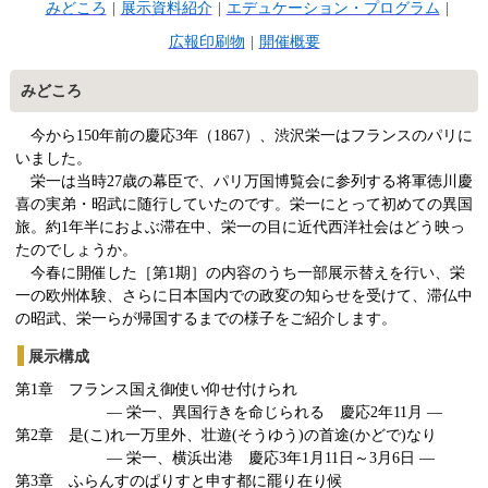
みどころ
|
展示資料紹介
|
エデュケーション・プログラム
|
広報印刷物
|
開催概要
みどころ
今から150年前の慶応3年（1867）、渋沢栄一はフランスのパリに
いました。
栄一は当時27歳の幕臣で、パリ万国博覧会に参列する将軍徳川慶
喜の実弟・昭武に随行していたのです。栄一にとって初めての異国
旅。約1年半におよぶ滞在中、栄一の目に近代西洋社会はどう映っ
たのでしょうか。
今春に開催した［第1期］の内容のうち一部展示替えを行い、栄
一の欧州体験、さらに日本国内での政変の知らせを受けて、滞仏中
の昭武、栄一らが帰国するまでの様子をご紹介します。
展示構成
第1
章 フランス国え御使い仰せ付けられ
― 栄一、異国行きを命じられる 慶応2
年
11
月 ―
第2
章 是
(
こ
)
れ一万里外、壮遊
(
そうゆう
)
の首途
(
かどで
)
なり
― 栄一、横浜出港 慶応3
年
1
月
11
日～
3
月
6
日 ―
第3
章 ふらんすのぱりすと申す都に罷り在り候