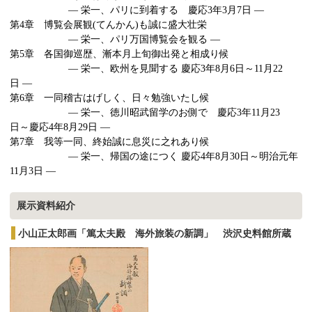
― 栄一、パリに到着する 慶応3
年
3
月
7
日 ―
第4
章 博覧会展観
(
てんかん
)
も誠に盛大壮栄
― 栄一、パリ万国博覧会を観る ―
第5
章 各国御巡歴、漸本月上旬御出発と相成り候
― 栄一、欧州を見聞する 慶応3
年
8
月
6
日～
11
月
22
日 ―
第6
章 一同稽古はげしく、日々勉強いたし候
― 栄一、徳川昭武留学のお側で 慶応3
年
11
月
23
日～慶応
4
年
8
月
29
日 ―
第7
章 我等一同、終始誠に息災に之れあり候
― 栄一、帰国の途につく 慶応4
年
8
月
30
日～明治元年
11
月
3
日 ―
展示資料紹介
小山正太郎画「篤太夫殿 海外旅装の新調」 渋沢史料館所蔵