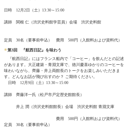
日時 12月2日（土）13:30～15:00
講師 関根 仁（渋沢史料館学芸員）
会場 渋沢史料館
定員 30名
（要
事前申込
）
費用 500円（入館料および資料代）
第3回 『航西日記』を味わう
『航西日記』にはフランス船内で「コーヒー」を飲んだとの記述
があります。大正建築・青淵文庫で、徳川慶喜ゆかりのコーヒーを
味わいながら、
齊
藤・井上両館長のトークをお楽しみいただきま
す。どんなお話が飛び出すのか？ ご期待ください。
日時 12月9日（土）13:30～15:00
講師 齊藤洋一氏（松戸市戸定歴史館館長）
井上 潤（渋沢史料館館長）
会場 渋沢史料館 青淵文庫
費用 500円（入館料および資料代）
定員 30名
（要
事前申込
）