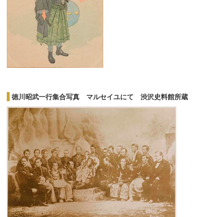
徳川昭武一行集合写真 マルセイユにて 渋沢史料館所蔵