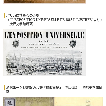
パリ万国博覧会の会場
（"L'EXPOSITION UNIVERSELLE DE 1867 ILLUSTREE"より）
渋沢史料館所蔵
渋沢栄一と杉浦譲の共著『航西日記』（巻之五） 渋沢史料館所
蔵