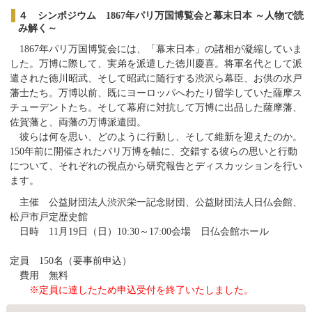
４ シンポジウム 1867年パリ万国博覧会と幕末日本 ～人物で読
み解く～
1867年パリ万国博覧会には、「幕末日本」の諸相が凝縮していま
した。万博に際して、実弟を派遣した徳川慶喜。将軍名代として派
遣された徳川昭武、そして昭武に随行する渋沢ら幕臣、お供の水戸
藩士たち。万博以前、既にヨーロッパへわたり留学していた薩摩ス
チューデントたち。そして幕府に対抗して万博に出品した薩摩藩、
佐賀藩と、両藩の万博派遣団。
彼らは何を思い、どのように行動し、そして維新を迎えたのか。
150年前に開催されたパリ万博を軸に、交錯する彼らの思いと行動
について、それぞれの視点から研究報告とディスカッションを行い
ます。
主催 公益財団法人渋沢栄一記念財団、公益財団法人日仏会館、
松戸市戸定歴史館
日時 11月19日（日）10:30～17:00
会場 日仏会館ホール
定員 150名（要事前申込）
費用 無料
※定員に達したため申込受付を終了いたしました。