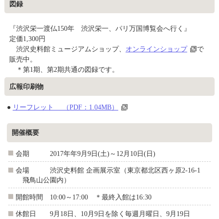
図録
『渋沢栄一渡仏150年 渋沢栄一、パリ万国博覧会へ行く』
定価1,300円
渋沢史料館ミュージアムショップ、
オンラインショップ
で
販売中。
＊第1期、第2期共通の図録です。
広報印刷物
●
リーフレット （PDF：1.04MB）
開催概要
会期 2017年年9月9日(土)～12月10日(日)
会場 渋沢史料館 企画展示室（東京都北区西ヶ原2-16-1
飛鳥山公園内）
開館時間 10:00～17:00 ＊最終入館は16:30
休館日 9月18日、10月9日を除く毎週月曜日、9月19日