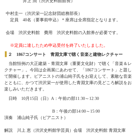
井上 潤（渋沢史料館館長）
中村圭一（渋沢栄一記念財団総務部長）
定員 40名
（要
事前申込
）
＊座席は全席指定となります。
会場 渋沢史料館
費用 渋沢史料館の入館券が必要です。
※定員に達したため申込受付を終了いたしました。
２ 1867コンサート 青淵文庫で聴く音楽と建物レクチャー
当館恒例の大正建築・青淵文庫（重要文化財）で聴く「音楽＆レ
クチャー」。今回は企画展にあわせて、「1867コンサート」と題し
て開催します。ピアニストの浦山純子氏をお迎えして、素敵な音楽
とともに、かつて渋沢栄一が使用した青淵文庫の見どころ解説をお
楽しみいただきます。
日時 10月15日（日）A：午前の部11:30～12:30
B：午後の部14:00～15:00
演奏 浦山純子氏（ピアニスト）
解説 川上 恵（渋沢史料館学芸員）
会場 渋沢史料館 青淵文庫