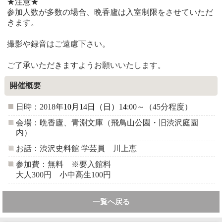
★注意★
参加人数が多数の場合、晩香廬は入室制限をさせていただ
きます。
撮影や録音はご遠慮下さい。
ご了承いただきますようお願いいたします。
開催概要
日時：
2018年
10月14日（日）
14
:00～（45分程度）
会場：晩香廬、青淵文庫（飛鳥山公園・旧渋沢庭園
内）
お話：
渋沢史料館 学芸員 川上恵
参加費：無料 ※要入館料
大人
300
円 小中高生
100
円
一覧へ戻る