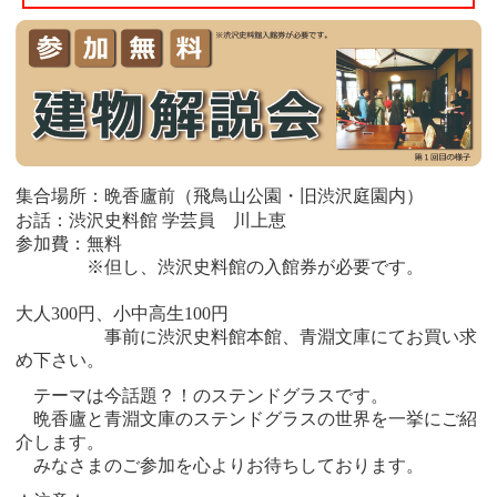
集合場所：晩香廬前（飛鳥山公園・旧渋沢庭園内）
お話：渋沢史料館 学芸員 川上恵
参加費：無料
※但し、渋沢史料館の入館券が必要です。
大人300円、小中高生100円
事前に渋沢史料館本館、青淵文庫にてお買い求
め下さい。
テーマは今話題？！のステンドグラスです。
晩香廬と青淵文庫のステンドグラスの世界を一挙にご紹
介します。
みなさまのご参加を心よりお待ちしております。