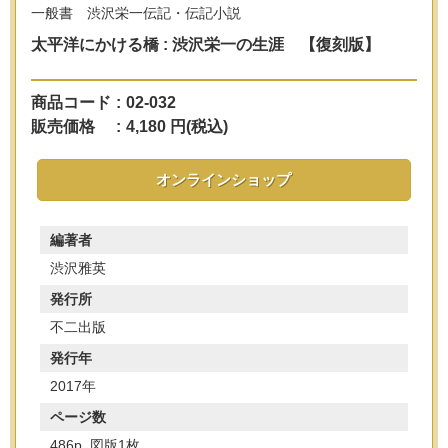
一般書 渋沢栄一伝記・伝記小説
太平洋にかける橋 : 渋沢栄一の生涯 【復刻版】
商品コード
:
02-032
販売価格
:
4,180 円(税込)
オンラインショップ
編著者
渋沢雅英
発行所
不二出版
発行年
2017年
ページ数
486p, 図版1枚