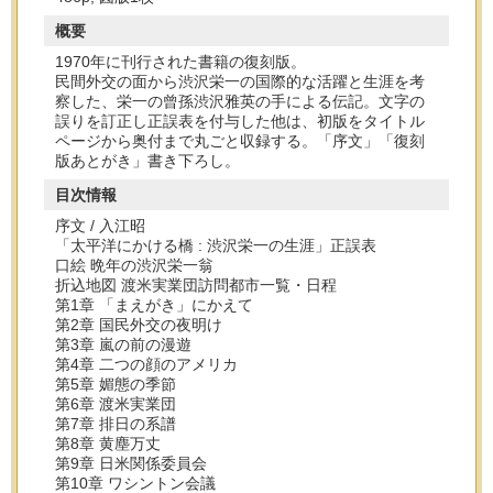
概要
1970年に刊行された書籍の復刻版。
民間外交の面から渋沢栄一の国際的な活躍と生涯を考
察した、栄一の曾孫渋沢雅英の手による伝記。文字の
誤りを訂正し正誤表を付与した他は、初版をタイトル
ページから奥付まで丸ごと収録する。「序文」「復刻
版あとがき」書き下ろし。
目次情報
序文 / 入江昭
「太平洋にかける橋 : 渋沢栄一の生涯」正誤表
口絵 晩年の渋沢栄一翁
折込地図 渡米実業団訪問都市一覧・日程
第1章 「まえがき」にかえて
第2章 国民外交の夜明け
第3章 嵐の前の漫遊
第4章 二つの顔のアメリカ
第5章 媚態の季節
第6章 渡米実業団
第7章 排日の系譜
第8章 黄塵万丈
第9章 日米関係委員会
第10章 ワシントン会議