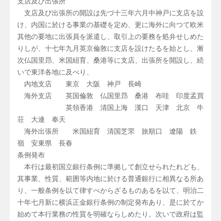
支店及び出張所
支店及び出張所の開設は先づ十三年六月中神戸に支店を設
け、内国に於ける事業の基礎を定め、更に海外に向つて欧米
其他の要地に出張員を派遣し、取引上の要務を処弁せしめた
りしが、十七年九月英京倫敦に支店を設けたるを始とし、漸
次仏国里昻、米国紐育、桑港等に支店、出張所を開設し、続
いで東洋各地に及べり、
内地支店 東京 大阪 神戸 長崎
海外支店 英国倫敦 仏国里昻 桑港 布哇 印度孟買
英領香港 清国上海 漢口 天津 北京 牛
荘 大連 奉天
海外出張所 米国紐育 清国芝罘 旅順口 遼陽 鉄
嶺 安東県 長春
条例発布
本行は最初国立銀行条例に準拠して創立せられたれども、
其事業、性質、範囲等内地に於ける普通銀行に相異なる所あ
り、一般条例を以て律すべからざるものあるを以て、明治二
十年七月新に横浜正金銀行条例の制定発布あり、是に於てか
始めて本行業務の性質を明確ならしめたり。次いで政府は監