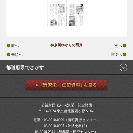
神奈川ゆかりの写真
前へ
次へ
先頭へ
最後へ
都道府県でさがす
公益財団法人 渋沢栄一記念財団
〒114-0024 東京都北区西ヶ原2-16-1
電話：03-3910-0029（情報資源センター）
03-3910-0005（渋沢史料館）
03-3910-2314（総務部・研究センター）