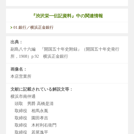
『渋沢栄一伝記資料』中の関連情報
01.銀行／横浜正金銀行
出典：
副島八十六編 『開国五十年史附録』（開国五十年史発行
所，1908）p.92 横浜正金銀行
画像名：
本店営業所
文献に記載されている解説文等：
横浜市南仲通
頭取 男爵 高橋是清
取締役 相馬永胤
取締役 園田孝吉
取締役 木村利右衛門
取締役 若尾逸平