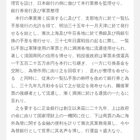
理官を設け、日本銀行の例に倣ひて本行業務を監理せり。
銀行券発行及び軍票整理
本行の事業漸く拡張するに及びて、支那地方に於て一覧払
手形発行の允許を得て、明治三十五年十一月天津に於て発行
せるを始とし、漸次上海及び牛荘各地に於て弗銀及び両銀引
換の手形を発行せり。三十七年日露戦役の起るに際し、一覧
払手形は軍隊使用の軍票と共に満洲各地に流通使用せられ、
著しく清国商民の信用を博せり。戦役後政府は軍票未償還高
一千五百二十五万余円を本行に引継ぎ、（一方に引換基金を
交附し、為替作用に由り之を回収す）、是れが整理を命ぜら
るゝと同時に、従来の一覧払手形の称呼を改めて銀行券と為
し、三十九年九月勅令を以て之が規定を発布せられ、爾後軍
票の後継者として流通し、漸く満洲に於ける通貨の一たるに
至れり。
之を要するに正金銀行は創立以来茲に二十九年、上は政府
の命に由りて国家理財上の一機関に任じ、下は商賈の為に海
外為替に関する金融の便利を計りて漸次其業務発展し、今や
為替銀行として世界に其名声を博し、行運益々盛大なり。