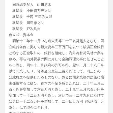
同兼総支配人 山川勇木
取締役 小田切万寿之助
取締役 子爵 三島弥太郎
取締役 川島忠之助
取締役 戸次兵吉
創立並に資本金
明治十二年十一月中村道太氏等二十三名発起人となり、国
立銀行条例に拠りて銀貨資本三百万円を以つて横浜正金銀行
と称する正金取引の一銀行を組織し、海外為替荷為替の業を
創め、専ら内外貿易の間に介して金融調理の事に任ぜんこと
を出願し、同年十二月政府の許可を得、翌年二月二十八日を
以て開業したり。資本金は最初三百万円にして、内三分の一
は政府之を提供したるものなり。然るに爾来業務の次第に増
進発展するに従ひ、資本の不足を感じたれば、二十年三月三
百万円を増加して六百万円と為し、二十九年三月六百万円を
増加して一千二百万円と為し、次いで三十二年九月に及びて
は更に一千二百万円を増加して、二千四百万円（払込済）と
為し、以て現今に至れり。