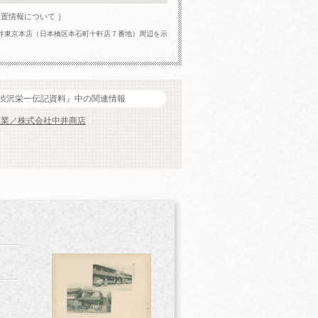
位置情報について ］
井東京本店（日本橋区本石町十軒店７番地）周辺を示
渋沢栄一伝記資料』中の関連情報
商工業／株式会社中井商店