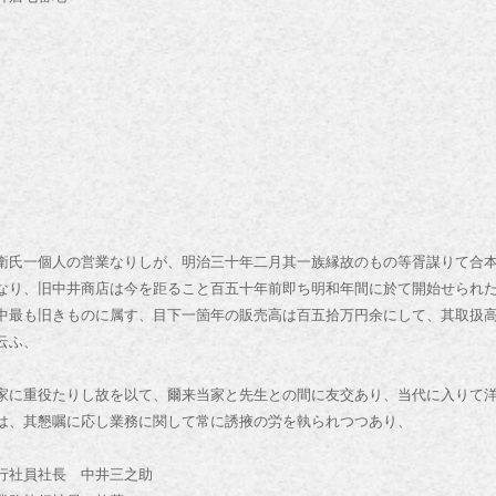
衛氏一個人の営業なりしが、明治三十年二月其一族縁故のもの等胥謀りて合
なり、旧中井商店は今を距ること百五十年前即ち明和年間に於て開始せられ
中最も旧きものに属す、目下一箇年の販売高は百五拾万円余にして、其取扱
云ふ、
家に重役たりし故を以て、爾来当家と先生との間に友交あり、当代に入りて
は、其懇嘱に応し業務に関して常に誘掖の労を執られつつあり、
社員社長 中井三之助