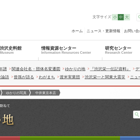
文字サイズ
小
中
大
ホーム
ニュース・更新情報
お問い合
渋沢史料館
情報資源センター
研究センター
Museum
Information Resources Center
Research Center
年譜
関連会社名・団体名変遷図
ゆかりの地
『渋沢栄一伝記資料』
デ
験論語
曾孫が語る
わがまち
渡米実業団
渋沢栄一と関東大震災
ニュ
ゆかりの写真
中井東京本店