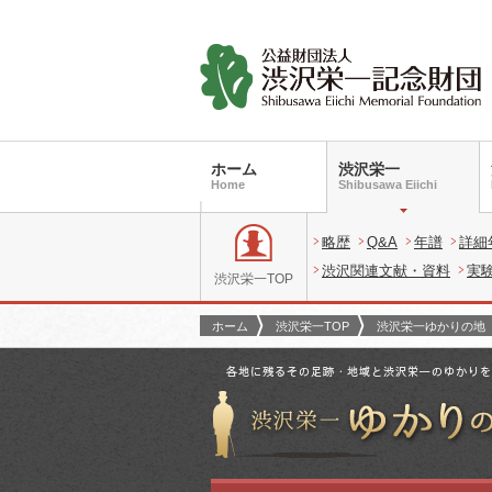
ホーム
渋沢栄一
Home
Shibusawa Eiichi
略歴
Q&A
年譜
詳細
渋沢関連文献・資料
実
渋沢栄一TOP
ホーム
渋沢栄一TOP
渋沢栄一ゆかりの地