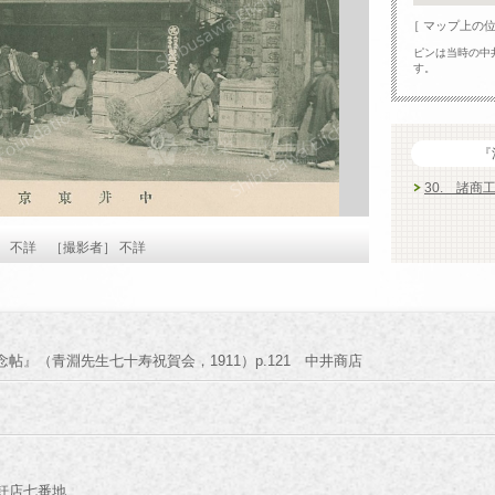
［ マップ上の
ピンは当時の中
す。
『
30. 諸
］ 不詳 ［撮影者］ 不詳
帖』（青淵先生七十寿祝賀会，1911）p.121 中井商店
軒店七番地