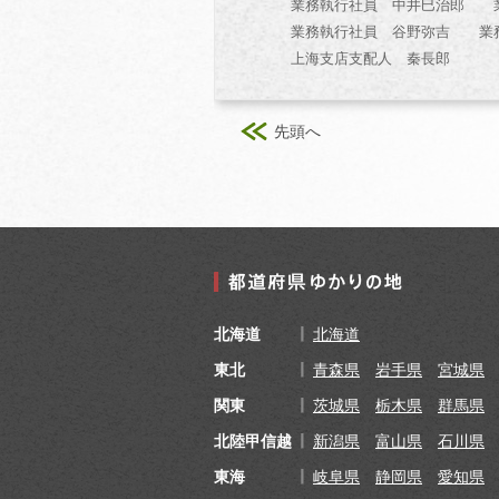
業務執行社員 中井巳治郎 業
業務執行社員 谷野弥吉 業務
上海支店支配人 秦長郎
先頭へ
北海道
北海道
東北
青森県
岩手県
宮城県
関東
茨城県
栃木県
群馬県
北陸甲信越
新潟県
富山県
石川県
東海
岐阜県
静岡県
愛知県