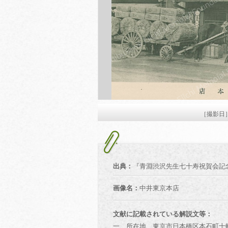
［撮影日
出典：
『青淵渋沢先生七十寿祝賀会記念
画像名：
中井東京本店
文献に記載されている解説文等：
一 所在地 東京市日本橋区本石町十