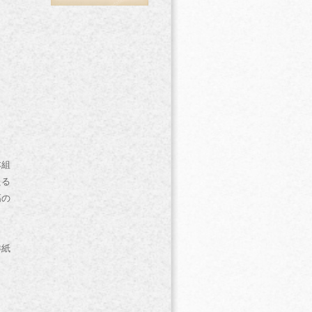
本組
たる
高の
洋紙