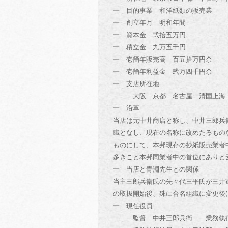
一 目的事業 和洋紙類の販売業
一 創立年月 明和年間
一 資本金 弐拾五万円
一 積立金 九万五千円
一 壱箇年販売高 百五拾万円余
一 壱箇年利益金 弐万四千円余
一 支店所在地
大阪 京都 名古屋 清国上海
一 沿革
当店は元中井商店と称し、中井三郎兵
織となし、現在の名称に改めたるもの
ものにして、本邦現存の抄紙販売業者
多きこと本邦同業者中の首位にありと
一 当店と青淵先生との関係
当主三郎兵衛氏の先々代三平氏が三井
の取扱開始後、殊に合名組織に変更後
一 現任役員
監督 中井三郎兵衛 業務執行