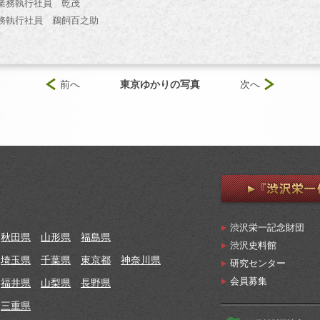
務執行社員 乾茂
執行社員 鵜飼百之助
前へ
東京ゆかりの写真
次へ
渋沢栄一記念財団
秋田県
山形県
福島県
渋沢史料館
埼玉県
千葉県
東京都
神奈川県
研究センター
会員募集
福井県
山梨県
長野県
三重県