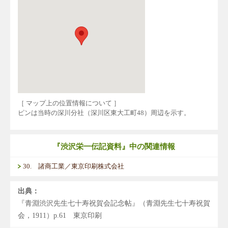
［ マップ上の位置情報について ］
ピンは当時の深川分社（深川区東大工町48）周辺を示す。
『渋沢栄一伝記資料』中の関連情報
30. 諸商工業／東京印刷株式会社
出典：
『青淵渋沢先生七十寿祝賀会記念帖』（青淵先生七十寿祝賀
会，1911）p.61 東京印刷