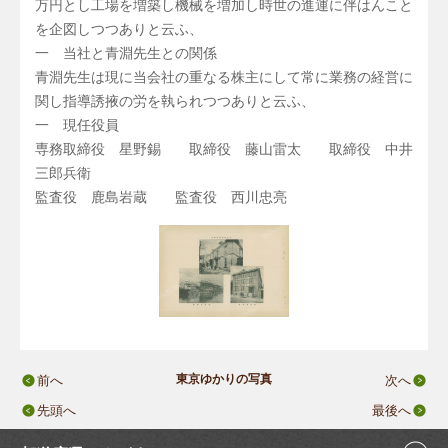
万円とし工場を増築し機械を増加し時世の進運に伴はんこと
を企図しつつありと云ふ、
一 当社と青淵先生との関係
青淵先生は現に当会社の重なる株主にして常に業務の経営に
関し指導誘掖の労を執られつつありと云ふ、
一 現任役員
専務取締役 星野錫 取締役 藤山雷太 取締役 中井
三郎兵衛
監査役 鹿島岩蔵 監査役 西川忠亮
東京ゆかりの写真
前へ
次へ
先頭へ
最後へ