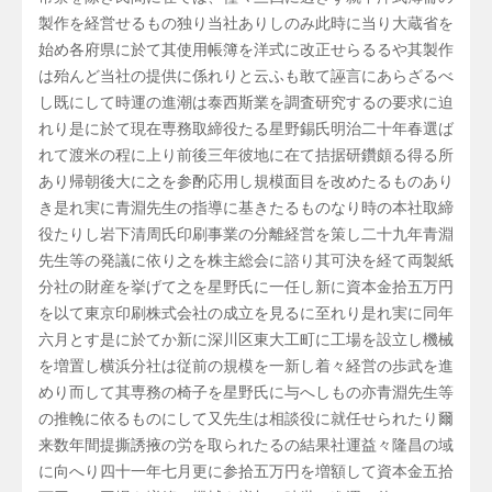
製作を経営せるもの独り当社ありしのみ此時に当り大蔵省を
始め各府県に於て其使用帳簿を洋式に改正せらるるや其製作
は殆んど当社の提供に係れりと云ふも敢て誣言にあらざるべ
し既にして時運の進潮は泰西斯業を調査研究するの要求に迫
れり是に於て現在専務取締役たる星野錫氏明治二十年春選ば
れて渡米の程に上り前後三年彼地に在て拮据研鑽頗る得る所
あり帰朝後大に之を参酌応用し規模面目を改めたるものあり
き是れ実に青淵先生の指導に基きたるものなり時の本社取締
役たりし岩下清周氏印刷事業の分離経営を策し二十九年青淵
先生等の発議に依り之を株主総会に諮り其可決を経て両製紙
分社の財産を挙げて之を星野氏に一任し新に資本金拾五万円
を以て東京印刷株式会社の成立を見るに至れり是れ実に同年
六月とす是に於てか新に深川区東大工町に工場を設立し機械
を増置し横浜分社は従前の規模を一新し着々経営の歩武を進
めり而して其専務の椅子を星野氏に与へしもの亦青淵先生等
の推輓に依るものにして又先生は相談役に就任せられたり爾
来数年間提撕誘掖の労を取られたるの結果社運益々隆昌の域
に向へり四十一年七月更に参拾五万円を増額して資本金五拾