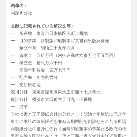
画像名：
同深川分社
文献に記載されている解説文等：
一 所在地 東京市日本橋区兜町二番地
一 目的事業 諸製版印刷製本写真書籍出版及発売
一 創立年月 明治二十九年六月
一 資本金 五拾万円（内払込高弐拾参万七千五百円）
一 積立金 拾弐万六千円
一 壱箇年利益金 四万七千円
一 配当率 年壱割弐分
一 支店所在地
深川分社 東京市深川区東大工町四十七八番地
横浜分社 横浜市太田町六丁目九十四番地
一 沿革
当社は素と王子製紙会社の分社として明治七年横浜に同八年
東京に本社の製紙販売を兼ね印刷機関を創設せられたる所謂
両製紙分社の後身に係れり当時印刷製本の事業たる政府の紙
幣寮を除き民間に在ては、僅々三四に過ぎず就中洋式簿冊の