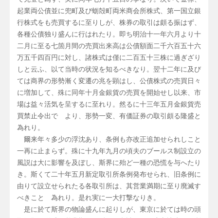
起業両公債並に兜町及び蛎殻町両米商会所株式、第一国立銀
行株式をも売買するに至りしが、株券の取引は頗る振はず、
各種公債独り盛んに行はれたり。即ち明治十一年六月より十
二月に至る七箇月間の売買出来高は公債額面二千六百五十六
万五千四百円に対し、諸株式は僅に二百五十三株に過ぎざり
しと云ふ、以て当時の状況を知るべきなり。翌十二年に及び
ては商界の形勢漸く変遷の兆を顕はし、公債株式の売買日々
に増加して、殊に同年十月金銀貨の売買を開始せし以来、市
場は益々活気を呈するに至れり。然るに十三年五月金銀貨売
買禁止令出でゝより、形勢一変、有価証券の取引頗る隆盛と
為れり。
爾来年々多少の浮沈あり、条例も亦改正追加せられしこと
一再に止まらず。殊に十九年九月の頃夫のブールス制設立の
風説は大に影響を及ぼし、斯界に殆ど一種の恐慌を与へたり
き。斯くて二十年五月新定取引所条例発布せられ、旧条例に
由りて設立せられたる各取引所は、其営業満期に至り廃滅す
べきことゝ為れり。是れ実に一大打撃なりき。
是に於て斯界の物論盛んに起りしが、東京に於ては時の頭