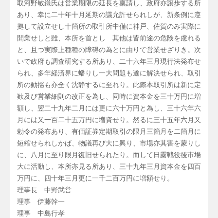
取河野敏鎌氏は営業期限の延長を稟請し、政府亦譲歩する所
あり、幸に二十年十月延期の議允許せられしが、新条例に遵
拠して設立せし十箇所の取引所中僅に神戸、佐賀のみ実際に
開業せしと雖、本所を首とし 其他は皆前途の危険を慮れる
と、且つ実際上種種の障碍の為とに由りて営業せざりき。次
いで政府も調査研究する所あり、二十六年三月現行法発布せ
られ、多年経済界に蟠りし一大問題も遂に解決せられ、取引
所の動揺も亦全く沈静するに至れり。此際本取引所は新に定
欵及び営業細則の改正を為し、同時に資本金を三十万円に増
額し、翌二十九年二月には更に六十万円と為し、三十六年六
月には又一百二十五万円に増資せり。然るに三十五年六月又
勅令の発布あり、有価証券定期取引の限月三箇月を二箇月に
短縮せられしかば、物議再び大に興り、市場亦其害を蒙りし
に、八月に至り限月復旧せられたり。而して日露戦役後市場
大に活動し、本所亦見る所あり、三十九年三月資本金を四百
万円に、四十年三月更に一千二百万円に増額せり。
理事長 中野武営
理事 伊藤幹一
理事 中島行孝