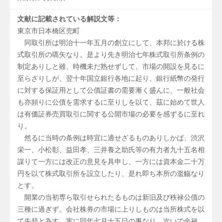
文献に記載されている解説文等：
東京市日本橋区兜町
同取引所は明治十一年五月の創立にして、本邦に於ける株
式取引所の嚆矢なり。是より先き明治七年株式取引所条例の
制定ありしと雖、時機未だ熟せずして、市場の開設を見るに
至らざりしが、翌十年国立銀行各地に起り、銀行紙幣の発行
に対する保証用として公債証書の需要漸く盛んに、一般社会
も亦頻りに公債を需求するに至りしを以て、茲に始めて世人
は有価証券売買取引に関する公開市場の必要を感ずるに至れ
り。
然るに当時の条例は時宜に適せざるものありしかば、渋沢
栄一、小松彰、益田孝、三井養之助氏等の有力者九十五名相
謀りて一方には改正の意見を具申し、一方には資本金二十万
円を以て株式取引所を設立したり、是れ即ち本所の濫觴なり
とす。
開業の当初専ら取引せられたるものは新旧及び秩禄公債の
三種に過ぎず。会社株券の市場に上りしものは当所株式を以
て先登と為す、実に同年七月十五日の事なり。次いで金禄、