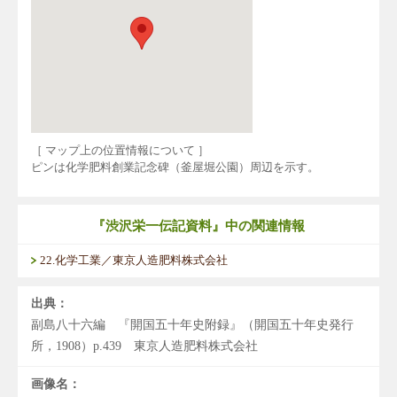
［ マップ上の位置情報について ］
ピンは化学肥料創業記念碑（釜屋堀公園）周辺を示す。
『渋沢栄一伝記資料』中の関連情報
22.化学工業／東京人造肥料株式会社
出典：
副島八十六編 『開国五十年史附録』（開国五十年史発行
所，1908）p.439 東京人造肥料株式会社
画像名：