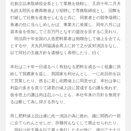
社創立以来取締役会長として業務を統轄し、又四十年二月犬
丸鉄太郎氏を農商務省より招聘して専務取締役とし、旧弊を
打破して社務を改進せしむると共に、同業者との競争場裡に
角遂の任に当らしめしかば、事業大に発展し、同年八月には
資本金を倍加して三百万円となすの盛況を呈するに至れり。
明治四十年全国の人造肥料業者は相聯合して値上を企てん
とするや、犬丸氏同協議会席上に於て之が反対演説をなし、
以て同社の主義方針を遺憾なく表明したり。曰く
本社は二十年一日成るべく有効なる肥料を成るべく低廉に供
給して我農家を益し、我国家を利せんとし、一に此目的を以
て営業したり、然るに若し此際値上に同意せば、本社は単に
利益の多きを貪りて諸君の値上説に賛成するの譏を免れず、
仮令世上の譏は尚ほ忍ぶべしとも、本社年来の方針を無視す
るは断じて為し得ざる所なり。
而し肥料値上説は遂に此一演説の為に敗れ、纔に関西の一部
に企てられんとせしが、亦幾何もなくして廃止せられたり。
同社は此主義を以て着々進行したるが故に、彼の三十七八