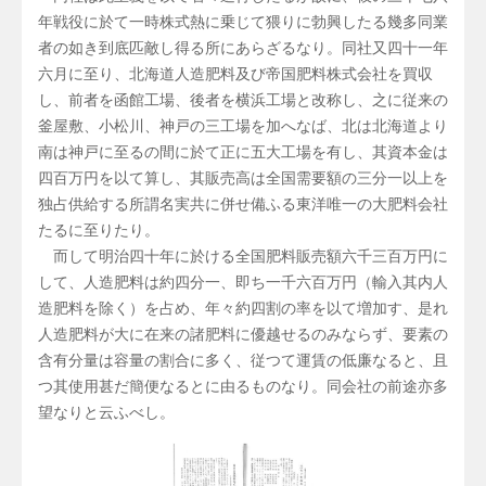
年戦役に於て一時株式熱に乗じて猥りに勃興したる幾多同業
者の如き到底匹敵し得る所にあらざるなり。同社又四十一年
六月に至り、北海道人造肥料及び帝国肥料株式会社を買収
し、前者を函館工場、後者を横浜工場と改称し、之に従来の
釜屋敷、小松川、神戸の三工場を加へなば、北は北海道より
南は神戸に至るの間に於て正に五大工場を有し、其資本金は
四百万円を以て算し、其販売高は全国需要額の三分一以上を
独占供給する所謂名実共に併せ備ふる東洋唯一の大肥料会社
たるに至りたり。
而して明治四十年に於ける全国肥料販売額六千三百万円に
して、人造肥料は約四分一、即ち一千六百万円（輸入其内人
造肥料を除く）を占め、年々約四割の率を以て増加す、是れ
人造肥料が大に在来の諸肥料に優越せるのみならず、要素の
含有分量は容量の割合に多く、従つて運賃の低廉なると、且
つ其使用甚だ簡便なるとに由るものなり。同会社の前途亦多
望なりと云ふべし。