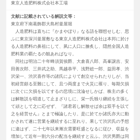
東京人造肥料株式会社本工場
文献に記載されている解説文等：
東京府下南葛飾郡大島村釜屋堀
人造肥料は直ちに『かまやぼり』なる語を聯想せしむ、思
ふに東京深川釜屋敷なる東京人造肥料株式会社は本邦に於け
る人造肥料の鼻祖にして、夙に人口に膾炙し、隠然全国人造
肥料業の覇たるの観あればなり。
同社は明治二十年蜂須賀侯爵、大倉喜八郎、高峯譲吉、安
田善次郎、三井武之助、馬越恭平、浅野総一郎、益田孝、渋
沢栄一、渋沢喜作等の諸氏によりて創立せられたりしが、当
初経営頗る至難にして、且つ両度まで火災に罹り、毎期欠損
に次ぐに欠損を以てするの悲境に沈淪せしかば、株主の多く
は解散説を唱道して止まざりしに、栄一氏独り継続を主張し
て頑として之に応ぜず、『諸君若し解散せば余は双手を以て
之を経営せん』とまで極論したり。是に於てか諸氏亦大に動
かされて遂に営業を継続するに至れり。果して渋沢氏の予想
に違はず、二十七年以来漸次需要旺盛となるに従ひ、収益を
増加して近年一割六分の配当を継続すと云ふ。渋沢男爵は同