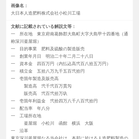
画像名：
大日本人造肥料株式会社小松川工場
文献に記載されている解説文等：
一 所在地 東京府南葛飾郡大島町大字大島甲十四番地（通
称深川釜屋堀）
一 目的事業 肥料及硫酸の製造販売
一 創業年月日 明治二十年二月二十八日
一 資本金 四百万円（内払込高弐百八拾五万円）
一 積立金 五拾八万九千五百弐拾円
一 壱箇年製造及販売高
製造高 弐千弐百万貫匁
販売高 弐百弐拾万叺
一 壱箇年利益金 弐拾四万八千八百弐拾円
一 配当率 年八分
一 工場所在地
釜屋堀 小松川 函館 横浜 大阪
一 沿革
東京深川釜屋堀なる当会社は、本邦に於ける人造肥料製造の