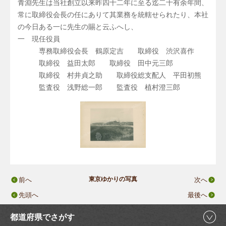
青淵先生は当社創立以来昨四十二年に至る迄二十有余年間、
常に取締役会長の任にありて其業務を統轄せられたり、本社
の今日ある一に先生の賜と云ふへし、
一 現任役員
専務取締役会長 鶴原定吉 取締役 渋沢喜作
取締役 益田太郎 取締役 田中元三郎
取締役 村井貞之助 取締役総支配人 平田初熊
監査役 浅野総一郎 監査役 植村澄三郎
東京ゆかりの写真
前へ
次へ
先頭へ
最後へ
都道府県でさがす