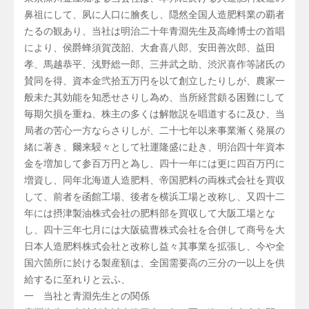
鼻祖にして、夙に人口に膾炙し、隠然全国人造肥料業の覇者
たるの観あり、当社は明治二十年青淵先生及高峰博士の首唱
により、侯爵蜂須賀茂韶、大倉喜八郎、安田善次郎、益田
孝、馬越恭平、浅野総一郎、三井武之助、渋沢喜作等諸氏の
賛同を得、資本金弐拾五万円を以て創立したりしが、農家一
般未た其効能を知悉せさりし為め、当所経営頗る困難にして
毎期欠損を重ね、株主の多くは解散説を唱道するに及ひ、当
局者の苦心一方ならさりしが、二十七年以来事業漸く発展の
緒に著き、爾来駸々として社運隆盛に赴き、明治四十年資本
金を増加して参百万円と為し、四十一年には更に四百万円に
増資し、同年北海道人造肥料、帝国肥料の両株式会社を買収
して、前者を函館工場、後者を横浜工場と改称し、又四十二
年には摂津製油株式会社の肥料部を買収して大阪工場とな
し、四十三年七月には大阪硫曹株式会社を合併して商号を大
日本人造肥料株式会社と改称し益々其事業を拡張し、今や全
国六箇所に於ける製産額は、全国需要高の三分の一以上を供
給するに至れりと云ふ、
一 当社と青淵先生との関係