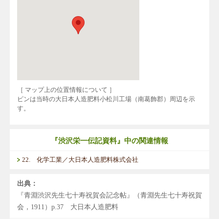
［ マップ上の位置情報について ］
ピンは当時の大日本人造肥料小松川工場（南葛飾郡）周辺を示
す。
『渋沢栄一伝記資料』中の関連情報
22. 化学工業／大日本人造肥料株式会社
出典：
『青淵渋沢先生七十寿祝賀会記念帖』（青淵先生七十寿祝賀
会，1911）p.37 大日本人造肥料