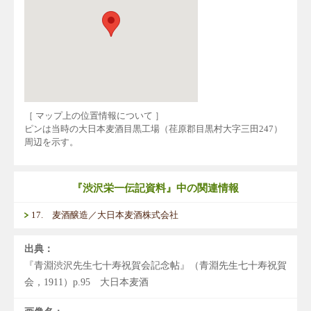
［ マップ上の位置情報について ］
ピンは当時の大日本麦酒目黒工場（荏原郡目黒村大字三田247）
周辺を示す。
『渋沢栄一伝記資料』中の関連情報
17. 麦酒醸造／大日本麦酒株式会社
出典：
『青淵渋沢先生七十寿祝賀会記念帖』（青淵先生七十寿祝賀
会，1911）p.95 大日本麦酒