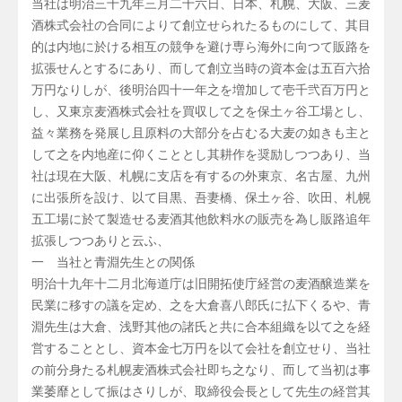
当社は明治三十九年三月二十六日、日本、札幌、大阪、三麦
酒株式会社の合同によりて創立せられたるものにして、其目
的は内地に於ける相互の競争を避け専ら海外に向つて販路を
拡張せんとするにあり、而して創立当時の資本金は五百六拾
万円なりしが、後明治四十一年之を増加して壱千弐百万円と
し、又東京麦酒株式会社を買収して之を保土ヶ谷工場とし、
益々業務を発展し且原料の大部分を占むる大麦の如きも主と
して之を内地産に仰くこととし其耕作を奨励しつつあり、当
社は現在大阪、札幌に支店を有するの外東京、名古屋、九州
に出張所を設け、以て目黒、吾妻橋、保土ヶ谷、吹田、札幌
五工場に於て製造せる麦酒其他飲料水の販売を為し販路追年
拡張しつつありと云ふ、
一 当社と青淵先生との関係
明治十九年十二月北海道庁は旧開拓使庁経営の麦酒醸造業を
民業に移すの議を定め、之を大倉喜八郎氏に払下くるや、青
淵先生は大倉、浅野其他の諸氏と共に合本組織を以て之を経
営することとし、資本金七万円を以て会社を創立せり、当社
の前分身たる札幌麦酒株式会社即ち之なり、而して当初は事
業萎靡として振はさりしが、取締役会長として先生の経営其