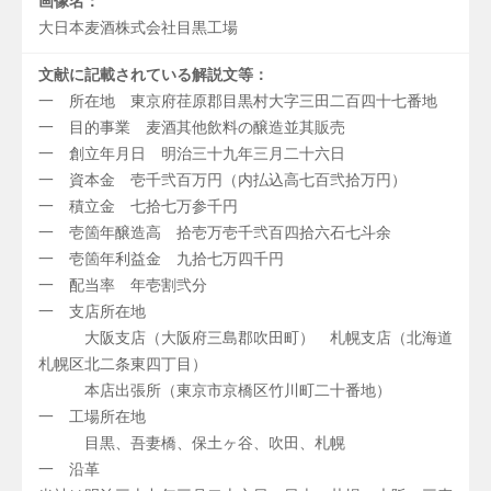
画像名：
大日本麦酒株式会社目黒工場
文献に記載されている解説文等：
一 所在地 東京府荏原郡目黒村大字三田二百四十七番地
一 目的事業 麦酒其他飲料の醸造並其販売
一 創立年月日 明治三十九年三月二十六日
一 資本金 壱千弐百万円（内払込高七百弐拾万円）
一 積立金 七拾七万参千円
一 壱箇年醸造高 拾壱万壱千弐百四拾六石七斗余
一 壱箇年利益金 九拾七万四千円
一 配当率 年壱割弐分
一 支店所在地
大阪支店（大阪府三島郡吹田町） 札幌支店（北海道
札幌区北二条東四丁目）
本店出張所（東京市京橋区竹川町二十番地）
一 工場所在地
目黒、吾妻橋、保土ヶ谷、吹田、札幌
一 沿革