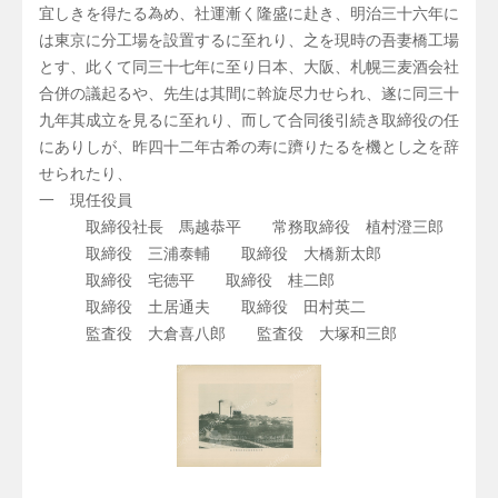
宜しきを得たる為め、社運漸く隆盛に赴き、明治三十六年に
は東京に分工場を設置するに至れり、之を現時の吾妻橋工場
とす、此くて同三十七年に至り日本、大阪、札幌三麦酒会社
合併の議起るや、先生は其間に斡旋尽力せられ、遂に同三十
九年其成立を見るに至れり、而して合同後引続き取締役の任
にありしが、昨四十二年古希の寿に躋りたるを機とし之を辞
せられたり、
一 現任役員
取締役社長 馬越恭平 常務取締役 植村澄三郎
取締役 三浦泰輔 取締役 大橋新太郎
取締役 宅徳平 取締役 桂二郎
取締役 土居通夫 取締役 田村英二
監査役 大倉喜八郎 監査役 大塚和三郎