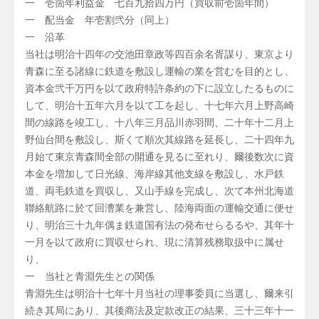
一 壱箇年利益金 七百九拾四万円（買収前壱箇年間）
一 配当金 年壱割弐分（同上）
一 沿革
当社は明治十四年の交池田章政等四百余名胥謀り、東京より
青森に至る諸線に鉄道を敷設し運輸の業を営むを目的とし、
資本金弐千万円を以て政府特許条約の下に設立したるものに
して、明治十五年六月を以て工を起し、十七年六月上野高崎
間の線路を竣工し、十八年三月品川赤羽間、二十年十二月上
野仙台間を敷設し、斯くて順次其線路を延長し、二十四年九
月始て東京青森間全部の開通を見るに至れり、爾後数次に資
本金を増加して日光線、海岸線其他支線を敷設し、水戸鉄
道、両毛鉄道を買収し、又山手線を完成し、次て本州北海道
聯絡航路に於て回漕業を兼営し、陸海両面の運輸交通に便せ
り、明治三十九年偶ま鉄道国有法の発布せらるるや、其年十
一月を以て政府に買収せられ、現に清算残務取扱中に属せ
り、
一 当社と青淵先生との関係
青淵先生は明治十七年十月当社の理事委員に当選し、爾来引
続き其局にあり、其後商法及定款改正の結果、三十三年十一