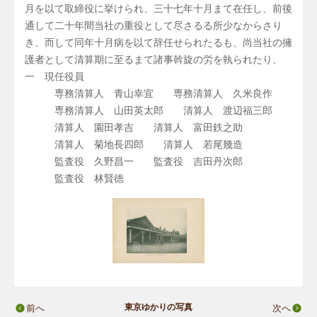
月を以て取締役に挙けられ、三十七年十月まて在任し、前後
通して二十年間当社の重役として尽さるる所少なからさり
き、而して同年十月病を以て辞任せられたるも、尚当社の擁
護者として清算期に至るまて諸事斡旋の労を執られたり、
一 現任役員
専務清算人 青山幸宜 専務清算人 久米良作
専務清算人 山田英太郎 清算人 渡辺福三郎
清算人 園田孝吉 清算人 富田鉄之助
清算人 菊地長四郎 清算人 若尾幾造
監査役 久野昌一 監査役 吉田丹次郎
監査役 林賢徳
東京ゆかりの写真
前へ
次へ