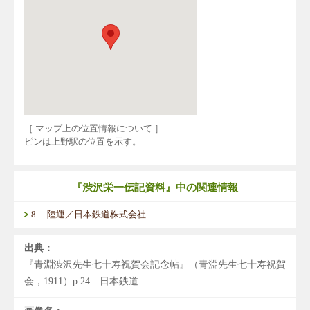
［ マップ上の位置情報について ］
ピンは上野駅の位置を示す。
『渋沢栄一伝記資料』中の関連情報
8. 陸運／日本鉄道株式会社
出典：
『青淵渋沢先生七十寿祝賀会記念帖』（青淵先生七十寿祝賀
会，1911）p.24 日本鉄道