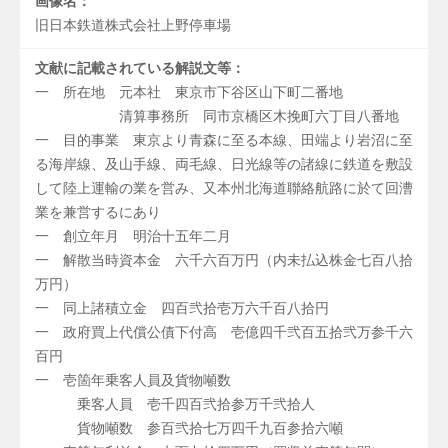
画像名：
旧日本鉄道株式会社上野停車場
文献に記載されている解説文等：
一 所在地 元本社 東京市下谷区山下町二番地
清算事務所 同市京橋区木挽町六丁目八番地
一 目的事業 東京より青森に至る本線、田端より岩沼に至
る海岸線、及山手線、両毛線、日光線等の諸線に鉄道を敷設
して陸上運輸の業を営み、又本州北海道聯絡航路に於て回漕
業を兼営するにあり
一 創立年月 明治十五年二月
一 解散当時資本金 六千六百万円（内未払込株金七百八拾
万円）
一 同上諸積立金 四百弐拾壱万六千百八拾円
一 政府買上代償公債下付高 壱億四千弐百五拾弐万参千六
百円
一 壱箇年乗客人員及貨物噸数
乗客人員 壱千四百弐拾参万千弐拾人
貨物噸数 参百弐拾七万四千九百参拾六噸