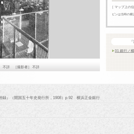
［ マップ上の
ピンは当時の横
『
01.銀行／
］ 不詳 ［撮影者］ 不詳
録』（開国五十年史発行所，1908）p.92 横浜正金銀行