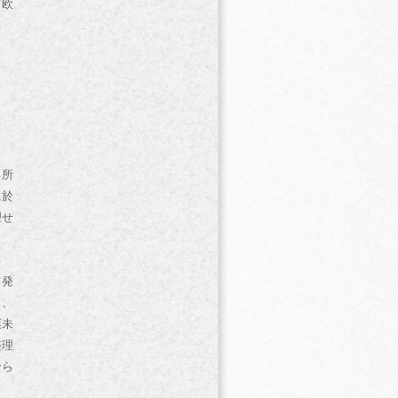
て欧
と
る所
に於
理せ
て発
し、
票未
整理
せら