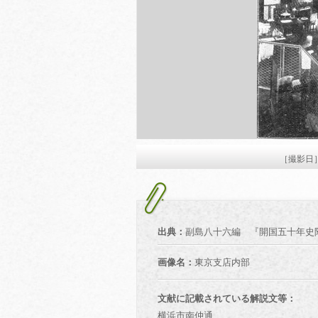
［撮影日
出典：
副島八十六編 『開国五十年史附
画像名：
東京支店内部
文献に記載されている解説文等：
横浜市南仲通