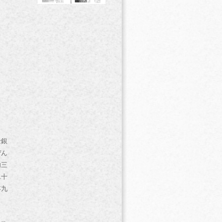
金銀
ぜん
内三
二十
年九