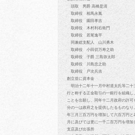
頭取 男爵 高橋是清
取締役 相馬永胤
取締役 園田孝吉
取締役 木村利右衛門
取締役 若尾逸平
同兼総支配人 山川勇木
取締役 小田切万寿之助
取締役 子爵 三島弥太郎
取締役 川島忠之助
取締役 戸次兵吉
創立並に資本金
明治十二年十一月中村道太氏等二十三
行と称する正金取引の一銀行を組織し
ことを出願し、同年十二月政府の許可
分の一は政府之を提供したるものなり
年三月三百万円を増加して六百万円と
月に及びては更に一千二百万円を増加
支店及び出張所