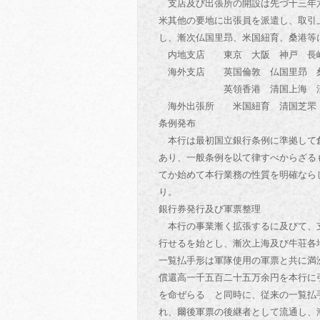
支店及び出張所の開設は先づ十三年六
米其他の要地に出張員を派遣し、取引
し、漸次仏国里昻、米国紐育、桑港等
内地支店 東京 大阪 神戸 長
海外支店 英国倫敦 仏国里昻 桑
英領香港 清国上海 漢口 
海外出張所 米国紐育 清国芝罘 
条例発布
本行は最初国立銀行条例に準拠して創
あり、一般条例を以て律すべからざる
てか始めて本行業務の性質を明確なら
り。
銀行券発行及び軍票整理
本行の事業漸く拡張するに及びて、支
行せるを始とし、漸次上海及び牛荘各
一覧払手形は軍隊使用の軍票と共に満
償還高一千五百二十五万余円を本行に
を命ぜらるゝと同時に、従来の一覧払
れ、爾後軍票の後継者として流通し、