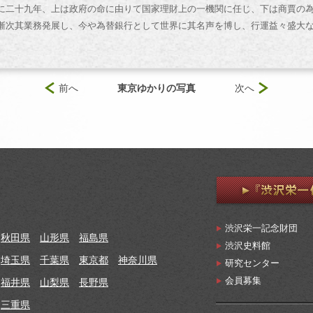
二十九年、上は政府の命に由りて国家理財上の一機関に任じ、下は商賈の
漸次其業務発展し、今や為替銀行として世界に其名声を博し、行運益々盛大
前へ
東京ゆかりの写真
次へ
渋沢栄一記念財団
秋田県
山形県
福島県
渋沢史料館
埼玉県
千葉県
東京都
神奈川県
研究センター
会員募集
福井県
山梨県
長野県
三重県