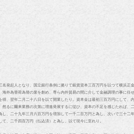
名発起人となり、国立銀行条例に拠りて銀貨資本三百万円を以つて横浜正
、海外為替荷為替の業を創め、専ら内外貿易の間に介して金融調理の事に任
を得、翌年二月二十八日を以て開業したり。資本金は最初三百万円にして、
。然るに爾来業務の次第に増進発展するに従ひ、資本の不足を感じたれば、
為し、二十九年三月六百万円を増加して一千二百万円と為し、次いで三十二
して、二千四百万円（払込済）と為し、以て現今に至れり。