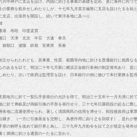
月中神戸に支店を設け、内国に於ける事業の基礎を定め、更に海外に向つ
上の要務を処弁せしめたりしが、十七年九月英京倫敦に支店を設けたるを始
に支店、出張所を開設し、続いで東洋各地に及べり、
崎
港 布哇 印度孟買
天津 北京 牛荘 大連 奉天
旅順口 遼陽 鉄嶺 安東県 長春
立せられたれども、其事業、性質、範囲等内地に於ける普通銀行に相異な
ものあるを以て、明治二十年七月新に横浜正金銀行条例の制定発布あり、是
しめたり。次いで政府は監理官を設け、日本銀行の例に倣ひて本行業務を監
那地方に於て一覧払手形発行の允許を得て、明治三十五年十一月天津に於
地に於て弗銀及び両銀引換の手形を発行せり。三十七年日露戦役の起るに際
洲各地に流通使用せられ、著しく清国商民の信用を博せり。戦役後政府は軍
引継ぎ、（一方に引換基金を交附し、為替作用に由り之を回収す）、是れが
手形の称呼を改めて銀行券と為し、三十九年九月勅令を以て之が規定を発布
漸く満洲に於ける通貨の一たるに至れり。