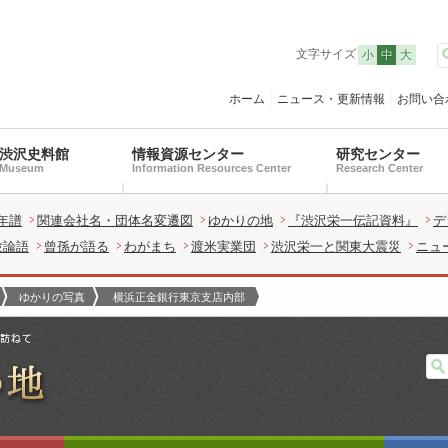
文字サイズ
小
中
大
ホーム
ニュース・更新情報
お問い合
渋沢史料館
情報資源センター
研究センター
Museum
Information Resources Center
Research Center
年譜
関連会社名・団体名変遷図
ゆかりの地
『渋沢栄一伝記資料』
デ
験論語
曾孫が語る
わがまち
渡米実業団
渋沢栄一と関東大震災
ニュ
ゆかりの写真
横浜正金銀行東京支店内部