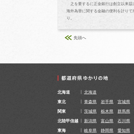
之を要するに正金銀行は創立以来茲に
海外為替に関する金融の便利を計りて
り。
先頭へ
北海道
北海道
東北
青森県
岩手県
宮城県
関東
茨城県
栃木県
群馬県
北陸甲信越
新潟県
富山県
石川県
東海
岐阜県
静岡県
愛知県