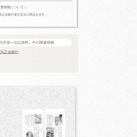
位置情報について ］
浜正金銀行東京支店の周辺を示す。
渋沢栄一伝記資料』中の関連情報
横浜正金銀行