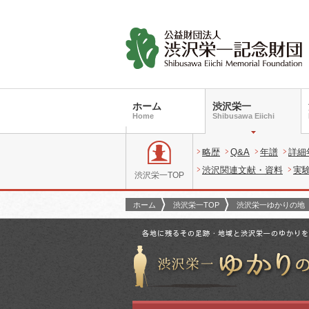
ホーム
渋沢栄一
Home
Shibusawa Eiichi
略歴
Q&A
年譜
詳細
渋沢関連文献・資料
実
渋沢栄一TOP
ホーム
渋沢栄一TOP
渋沢栄一ゆかりの地