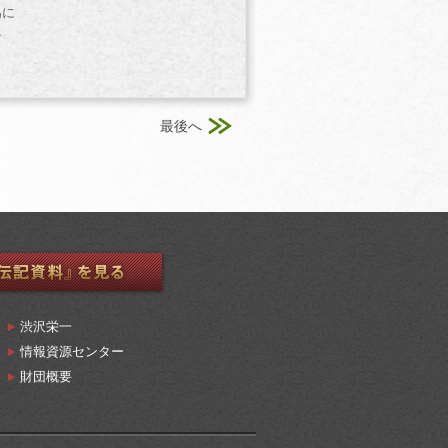
為に
な
最後へ
渋沢栄一
情報資源センター
財団概要