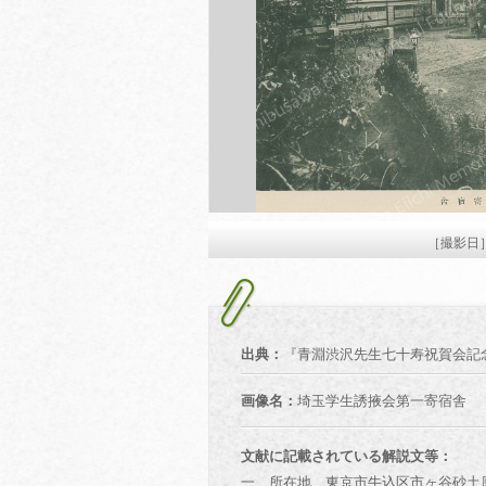
［撮影日
出典：
『青淵渋沢先生七十寿祝賀会記念
画像名：
埼玉学生誘掖会第一寄宿舎
文献に記載されている解説文等：
一 所在地 東京市牛込区市ヶ谷砂土