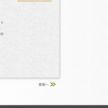
るも
り、
教師
最後へ