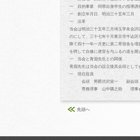
一 目的事業 同県出身学生の指導誘
一 創立年月日 明治三十五年三月
一 沿革
当会は明治三十五年三月埼玉学友会評
のにして、三十七年十月東京市牛込区
降て四十一年一月更に第二寄宿舎を増
を聘して自修に便宜を与ふるの道を開
一 当会と青淵先生との関係
青淵先生は当会の設立後其会頭として
一 現任役員
会頭 男爵渋沢栄一 副会頭 
専務理事 山中隣之助 理事会
先頭へ