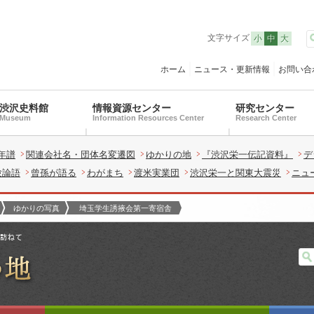
文字サイズ
小
中
大
ホーム
ニュース・更新情報
お問い合
渋沢史料館
情報資源センター
研究センター
Museum
Information Resources Center
Research Center
年譜
関連会社名・団体名変遷図
ゆかりの地
『渋沢栄一伝記資料』
デ
験論語
曾孫が語る
わがまち
渡米実業団
渋沢栄一と関東大震災
ニュ
ゆかりの写真
埼玉学生誘掖会第一寄宿舎