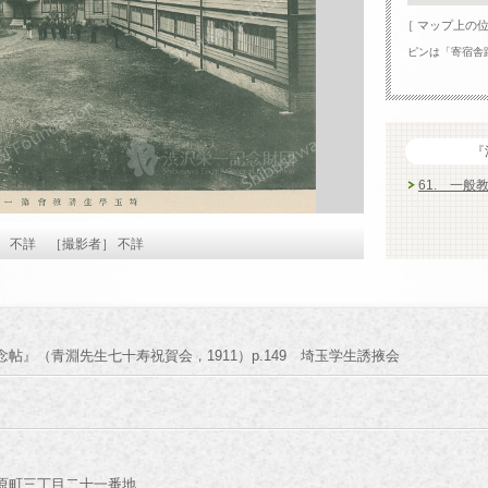
［ マップ上の
ピンは「寄宿舎
『
61. 一
］ 不詳 ［撮影者］ 不詳
帖』（青淵先生七十寿祝賀会，1911）p.149 埼玉学生誘掖会
原町三丁目二十一番地