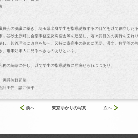
掖
議員会の決議に基き、埼玉県出身学生を指導誘掖するの目的を以て創立した
市ヶ谷砂土原町に会堂事務室及寄宿舎等を建築し、著々其目的の実行を図れ
築し、其管理法に改良を加へ、又特に寄宿生の為めに国語、漢文、数学等の
き、爾来効果大に見るへきものありといふ、
会務の統轄に任し、以て学生の指導誘掖に尽瘁せられつつあり、
男爵佐野延勝
計主任 諸井恒平
前へ
東京ゆかりの写真
次へ