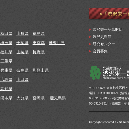
渋沢栄一記念財団
秋田県
山形県
福島県
渋沢史料館
埼玉県
千葉県
東京都
神奈川県
研究センター
会員募集
福井県
山梨県
長野県
三重県
兵庫県
奈良県
和歌山県
広島県
山口県
〒114-0024 東京都北区西ヶ原
高知県
電話：03-3910-0029（
熊本県
大分県
宮崎県
鹿児島県
03-3910-0005（渋沢史料館
03-3910-2314（総務部
Copyright reserved by Shibus