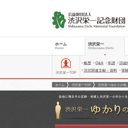
ホーム
渋沢栄一
Home
Shibusawa Eiichi
略歴
Q&A
年譜
詳細
渋沢関連文献・資料
実
渋沢栄一TOP
ホーム
渋沢栄一TOP
渋沢栄一ゆかりの地