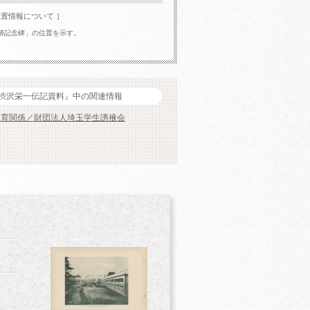
位置情報について ］
跡記念碑」の位置を示す。
渋沢栄一伝記資料』中の関連情報
般教育関係／財団法人埼玉学生誘掖会