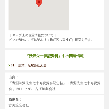
［ マップ上の位置情報について ］
ピンは当時の古河鉱業本社（麹町区八重洲町）周辺を示す。
『渋沢栄一伝記資料』中の関連情報
31. 鉱業／足尾銅山組合
出典：
『青淵渋沢先生七十寿祝賀会記念帖』（青淵先生七十寿祝賀
会，1911）p.93 古河鉱業会社
画像名：
古河鉱業会社