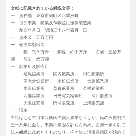
文献に記載されている解説文等：
一 所在地 東京市麹町区八重洲町
一 目的事業 鉱業及伸銅並に骸炭製造業
一 創立年月日 明治三十八年四月一日
一 資本金 五百万円
一 壱箇年製出高
銅 弐千万斤 銅線 約千万斤 石炭 五拾万
噸 骸炭 弐万噸
一 鉱業所及販売店
足尾鉱業所 院内鉱業所 阿仁鉱業所
不老倉鉱業所 永松鉱業所 大島鉱業所
水沢鉱業所 草倉鉱業所 久根鉱業所
西部鉱業所 日光電気精銅所 深川骸炭所
大阪販売店 門司販売店 上海販売店
一 沿革
当社はもと古河市兵衛氏の個人事業なりしが、氏の歿後明治
三十八年に至り、事業の鞏固を計らん為め、古河一家を以て
法人組織に改めたるものなり、抑々故古河市兵衛氏が始めて