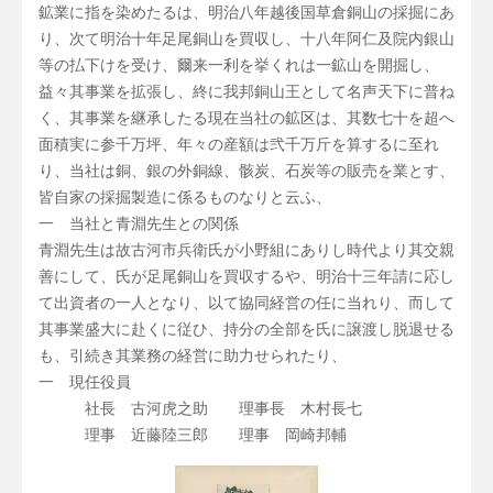
鉱業に指を染めたるは、明治八年越後国草倉銅山の採掘にあ
り、次て明治十年足尾銅山を買収し、十八年阿仁及院内銀山
等の払下けを受け、爾来一利を挙くれは一鉱山を開掘し、
益々其事業を拡張し、終に我邦銅山王として名声天下に普ね
く、其事業を継承したる現在当社の鉱区は、其数七十を超へ
面積実に参千万坪、年々の産額は弐千万斤を算するに至れ
り、当社は銅、銀の外銅線、骸炭、石炭等の販売を業とす、
皆自家の採掘製造に係るものなりと云ふ、
一 当社と青淵先生との関係
青淵先生は故古河市兵衛氏が小野組にありし時代より其交親
善にして、氏が足尾銅山を買収するや、明治十三年請に応し
て出資者の一人となり、以て協同経営の任に当れり、而して
其事業盛大に赴くに従ひ、持分の全部を氏に譲渡し脱退せる
も、引続き其業務の経営に助力せられたり、
一 現任役員
社長 古河虎之助 理事長 木村長七
理事 近藤陸三郎 理事 岡崎邦輔