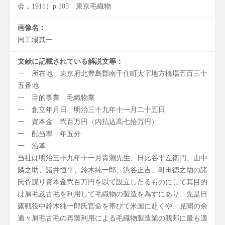
会，1911）p.105 東京毛織物
画像名：
同工場其一
文献に記載されている解説文等：
一 所在地 東京府北豊島郡南千住町大字地方橋場五百三十
五番地
一 目的事業 毛織物業
一 創立年月日 明治三十九年十一月二十五日
一 資本金 弐百万円（内払込高七拾万円）
一 配当率 年五分
一 沿革
当社は明治三十九年十一月青淵先生、日比谷平左衛門、山中
隣之助、諸井恒平、鈴木純一郎、渋谷正吉、町田徳之助の諸
氏胥謀り資本金弐百万円を以て設立したるものにして其目的
は屑毛及古毛を利用して毛織物の製造を為すにあり、先是日
露戦役中鈴木純一郎氏官命を帯びて米国に赴くや、見聞の余
適々屑毛古毛の再製利用による毛織物製造業の我邦に最も適