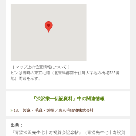
［ マップ上の位置情報について ］
ピンは当時の東京毛織（北豊島郡南千住町大字地方橋場535番
地）周辺を示す。
『渋沢栄一伝記資料』中の関連情報
13. 製麻・毛織・製帽／東京毛織物株式会社
出典：
『青淵渋沢先生七十寿祝賀会記念帖』（青淵先生七十寿祝賀