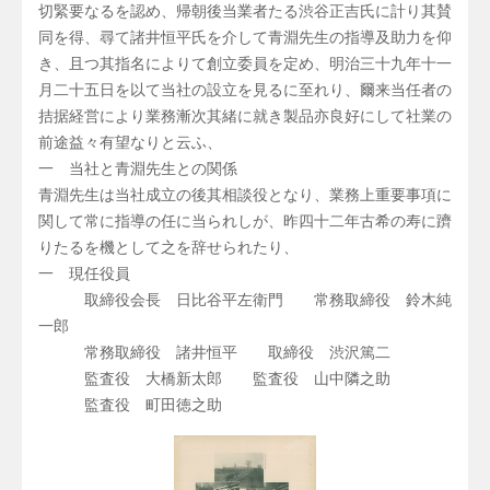
切緊要なるを認め、帰朝後当業者たる渋谷正吉氏に計り其賛
同を得、尋て諸井恒平氏を介して青淵先生の指導及助力を仰
き、且つ其指名によりて創立委員を定め、明治三十九年十一
月二十五日を以て当社の設立を見るに至れり、爾来当任者の
拮据経営により業務漸次其緒に就き製品亦良好にして社業の
前途益々有望なりと云ふ、
一 当社と青淵先生との関係
青淵先生は当社成立の後其相談役となり、業務上重要事項に
関して常に指導の任に当られしが、昨四十二年古希の寿に躋
りたるを機として之を辞せられたり、
一 現任役員
取締役会長 日比谷平左衛門 常務取締役 鈴木純
一郎
常務取締役 諸井恒平 取締役 渋沢篤二
監査役 大橋新太郎 監査役 山中隣之助
監査役 町田徳之助