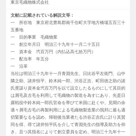
東京毛織物株式会社
文献に記載されている解説文等：
一 所在地 東京府北豊島郡南千住町大字地方橋場五百三十
五番地
一 目的事業 毛織物業
一 創立年月日 明治三十九年十一月二十五日
一 資本金 弐百万円（内払込高七拾万円）
一 配当率 年五分
一 沿革
当社は明治三十九年十一月青淵先生、日比谷平左衛門、山中
隣之助、諸井恒平、鈴木純一郎、渋谷正吉、町田徳之助の諸
氏胥謀り資本金弐百万円を以て設立したるものにして其目的
は屑毛及古毛を利用して毛織物の製造を為すにあり、先是日
露戦役中鈴木純一郎氏官命を帯びて米国に赴くや、見聞の余
適々屑毛古毛の再製利用による毛織物製造業の我邦に最も適
切緊要なるを認め、帰朝後当業者たる渋谷正吉氏に計り其賛
同を得、尋て諸井恒平氏を介して青淵先生の指導及助力を仰
き、且つ其指名によりて創立委員を定め、明治三十九年十一