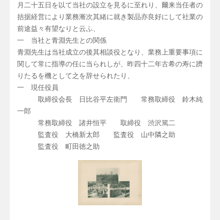
月二十五日を以て当社の設立を見るに至れり、爾来当任者の
拮据経営により業務漸次其緒に就き製品亦良好にして社業の
前途益々有望なりと云ふ、
一 当社と青淵先生との関係
青淵先生は当社成立の後其相談役となり、業務上重要事項に
関して常に指導の任に当られしが、昨四十二年古希の寿に躋
りたるを機として之を辞せられたり、
一 現任役員
取締役会長 日比谷平左衛門 常務取締役 鈴木純
一郎
常務取締役 諸井恒平 取締役 渋沢篤二
監査役 大橋新太郎 監査役 山中隣之助
監査役 町田徳之助