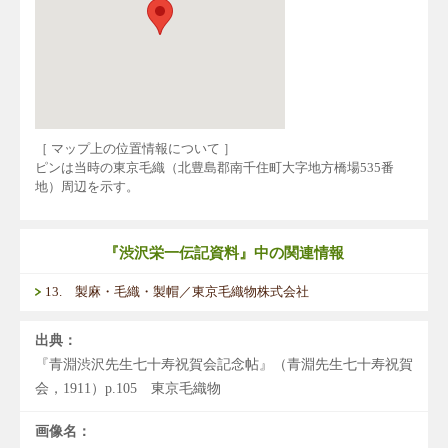
［ マップ上の位置情報について ］
ピンは当時の東京毛織（北豊島郡南千住町大字地方橋場535番
地）周辺を示す。
『渋沢栄一伝記資料』中の関連情報
13. 製麻・毛織・製帽／東京毛織物株式会社
出典：
『青淵渋沢先生七十寿祝賀会記念帖』（青淵先生七十寿祝賀
会，1911）p.105 東京毛織物
画像名：