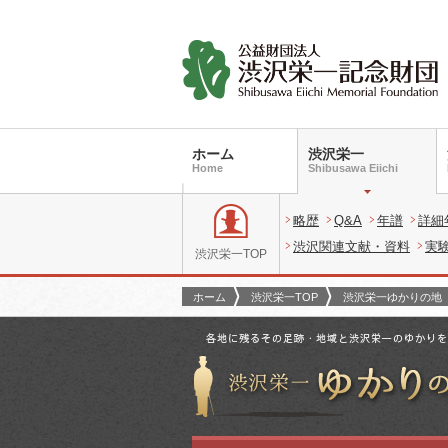
ホーム
渋沢栄一
Home
Shibusawa Eiichi
略歴
Q&A
年譜
詳細
渋沢関連文献・資料
実
渋沢栄一TOP
ホーム
渋沢栄一TOP
渋沢栄一ゆかりの地