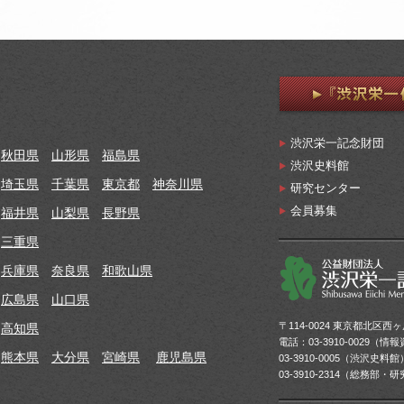
渋沢栄一記念財団
秋田県
山形県
福島県
渋沢史料館
埼玉県
千葉県
東京都
神奈川県
研究センター
会員募集
福井県
山梨県
長野県
三重県
兵庫県
奈良県
和歌山県
広島県
山口県
〒114-0024 東京都北区西ヶ原
高知県
電話：03-3910-0029（
熊本県
大分県
宮崎県
鹿児島県
03-3910-0005（渋沢史料館
03-3910-2314（総務部