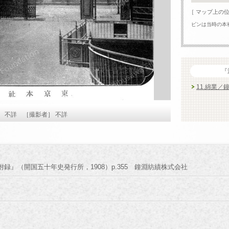
［ マップ上の
ピンは当時の本
『
11.綿業／
］ 不詳 ［撮影者］ 不詳
録』（開国五十年史発行所，1908）p.355 鐘淵紡績株式会社