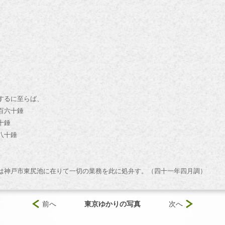
するに至らば、
百六十錘
十錘
八十錘
は神戸市東尻池に在りて一切の業務を此に処弁す。（四十一年四月調）
前へ
東京ゆかりの写真
次へ