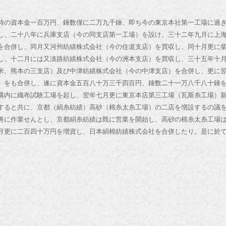
の資本金一百万円、錘数僅に二万九千錘、即ち今の東京本社第一工場に過
し、二十八年に兵庫支店（今の同支店第一工場）を設け、三十二年九月に上
を合併し、同月又河州紡績株式会社（今の住道支店）を買収し、同十月更に
し、十二月には又淡路紡績株式会社（今の洲本支店）を買収し、三十五年十
米、熊本の三支店）及び中津紡績株式会社（今の中津支店）を合併し、更に
）をも合併し、遂に資本金五百八十万三千四百円、錘数二十一万八千八十錘
構内に織布試験工場を起し、翌年七月更に東京本店第三工場（瓦斯糸工場）
すると共に、京都（絹糸紡績）高砂（棉糸太糸工場）の二店を増設するの議
将に作業せんとし、京都絹糸紡績は既に営業を開始し、高砂の棉糸太糸工場
月更に二百四十万円を増資し、日本絹棉紡績株式会社を合併したり。是に於