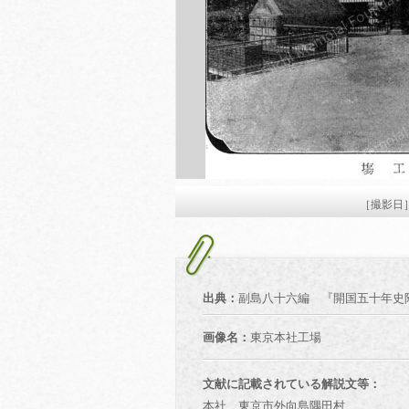
［撮影日
出典：
副島八十六編 『開国五十年史附
画像名：
東京本社工場
文献に記載されている解説文等：
本社 東京市外向島隅田村