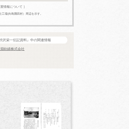
位置情報について ］
社工場(向島隅田村）周辺を示す。
渋沢栄一伝記資料』中の関連情報
鐘淵紡績株式会社