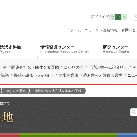
文字サイズ
小
中
大
ホーム
ニュース・更新情報
お問い合
渋沢史料館
情報資源センター
研究センター
Museum
Information Resources Center
Research Center
年譜
関連会社名・団体名変遷図
ゆかりの地
『渋沢栄一伝記資料』
デ
験論語
曾孫が語る
わがまち
渡米実業団
渋沢栄一と関東大震災
ニュ
ゆかりの写真
鐘淵紡績株式会社東京本社工場