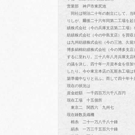
営業部 神戸市東尻池
同社は明治二十年の創立にして、当時
りしが、爾後二十六年同第二工場を起
績株式会社（今の兵庫支店第二工場）
紡績株式会社（今の中島支店）を買収
は九州紡績株式会社（今の三池、久留
博多絹棉紡績株式会社（今の博多支店
するに至れり。三十八年八月兵庫支店
の議を決し、四十年一月資本金を倍加
したり。今や東京本店の瓦斯糸工場は
築準備中なりと云ふ。而して四十年十
現在の状況は
資金総額 一千四百万六千八百円
現在工場 十五個所
東京二 関西六 九州七
現在錘数及織機
棉糸 二十一万八千八十錘
絹糸 一万三千五百六十錘