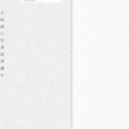
ぎざ
海紡
柴島
月に
翌月
を算
新設
を決
は建
てか