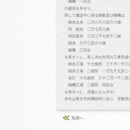
織機 一百台
の盛況を呈せり。
而して建設中に係る錘数及び織機は
棉糸太糸 二万八千八百六十錘
同 細糸 二万七百八錘
同瓦斯糸 三万三千七百十二錘
絹糸 六千三百六十錘
織機 三百台
を算すべし。若し夫れ此等の工事完成
棉糸工場 十七個所 三十万一千三
絹糸工場 二個所 一万九千九百二
合計 十九個所 三十二万一千二百
織機工場 二個所 四百台
を有すべし、亦盛んならずや。
本社は東京市外隅田村に在り。営業所
先頭へ