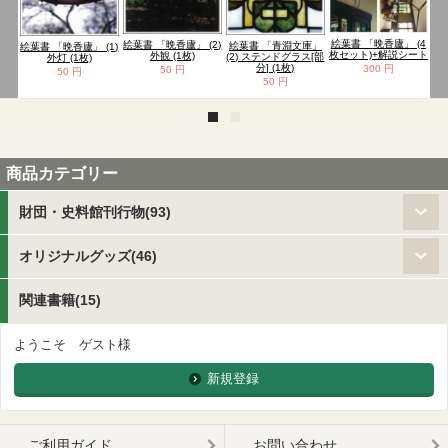
絵葉書 「晩香廬」 (4
絵
絵葉書 「晩香廬」 (2)
絵葉書 「青淵文庫」
絵葉書 「晩香廬」 (1)
枚セット)+解説シート
(
外観 (1枚)
(2) ステンドグラス[部
外灯 (1枚)
分] (1枚)
300 円
50 円
50 円
50 円
商品カテゴリー
財団・史料館刊行物(93)
オリジナルグッズ(46)
関連書籍(15)
ようこそ ゲスト様
新規登録
ご利用ガイド
お問い合わせ