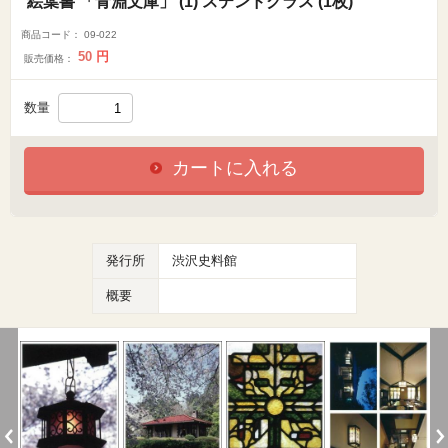
絵葉書 「青淵文庫」 (1) ステンドグラス (1枚)
商品コード：
09-022
50
円
販売価格：
数量
カートに入れる
発行所
渋沢史料館
概要