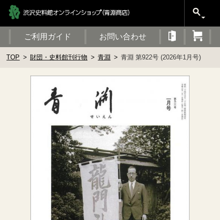
ご利用ガイド
お問い合わせ
TOP
財団・史料館刊行物
青淵
青淵 第922号 (2026年1月号)